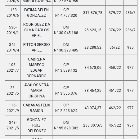
2020/5
MARIA SABRINA
N° 27.864.955
1183-
FATIMA BELEN
CIP
317.876,78
379/22
986/7
2019/6
GONZALEZ
N° 4.707.320
RODRIGUEZ DA
530-
DNI
SILVA CARLOS
25.623,15
376/22
986/7
2019/1
N° 30.045.188
ARIEL
345-
PITTON SERGIO
DNI
23.288,52
56/22
985
2019/4
ARIEL
N° 30.398.485
CABRERA
108-
MARECO
CIP
34.678,06
460/22
977
2021/7
EDGAR
N° 3.539.132
BERNARDO
AVALOS VERA
26-
CIP
MARIA
38.464,25
461/22
977
2021/5
N° 3.555.376
CRISTINA
116-
CABAÑAS FELIX
CIP
43.074,37
462/22
977
2021/9
RAMON
N° 2.223.624
GONZALEZ
343-
DNI
RUIZ
238.007,65
467/22
987
2021/5
N° 95.628.382
IDELFONZO