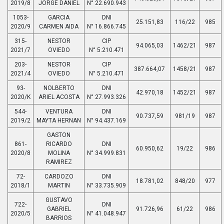
2019/8
JORGE DANIEL
N° 22.690.943
1053-
GARCIA
DNI
25.151,83
116/22
985
2020/9
CARMEN AIDA
N° 16.866.745
315-
NESTOR
CIP
94.065,03
1462/21
987
2021/7
OVIEDO
N° 5.210.471
203-
NESTOR
CIP
387.664,07
1458/21
987
2021/4
OVIEDO
N° 5.210.471
93-
NOLBERTO
DNI
42.970,18
1452/21
987
2020/K
ARIEL ACOSTA
N° 27.993.326
544-
VENTURA
DNI
90.737,59
981/19
987
2019/2
MAYTA HERNAN
N° 94.437.169
GASTON
861-
RICARDO
DNI
60.950,62
19/22
986
2020/8
MOLINA
N° 34.999.831
RAMIREZ
72-
CARDOZO
DNI
18.781,02
848/20
977
2018/1
MARTIN
N° 33.735.909
GUSTAVO
722-
DNI
GABRIEL
91.726,96
61/22
986
2020/5
N° 41.048.947
BARRIOS