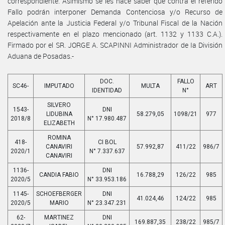
correspondiente. Asimismo se les hace saber que contra el referido
Fallo podrán interponer Demanda Contenciosa y/o Recurso de
Apelación ante la Justicia Federal y/o Tribunal Fiscal de la Nación
respectivamente en el plazo mencionado (art. 1132 y 1133 C.A.).
Firmado por el SR. JORGE A. SCAPINNI Administrador de Ia División
Aduana de Posadas.-
DOC.
FALLO
SC46-
IMPUTADO
MULTA
ART
IDENTIDAD
N°
SILVERO
1543-
DNI
LIDUBINA
58.279,05
1098/21
977
2018/8
N° 17.980.487
ELIZABETH
ROMINA
418-
CI BOL
CANAVIRI
57.992,87
411/22
986/7
2020/1
N° 7.337.637
CANAVIRI
1136-
DNI
CANDIA FABIO
16.788,29
126/22
985
2020/5
N° 33.953.186
1145-
SCHOEFBERGER
DNI
41.024,46
124/22
985
2020/5
MARIO
N° 23.347.231
62-
MARTINEZ
DNI
169.887,35
238/22
985/7