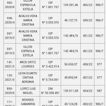
ULLON
950-
CIP
ESPINDOLA
109.301,46
456/22
986/7
2020/K
N° 1.801.767
ESTELA
AVALOS VERA
938-
CIP
MARIA
46.137,75
439/22
986/7
2020/4
N° 3.555.376
CRISTINA
AVALOS VERA
597-
CIP
MARIA
142.484,76
451/22
986/7
2019/3
N° 3.555.376
CRISTINA
ULLON
597-
CIP
ESPINOLA
142.484,76
451/22
986/7
2019/3
N° 1.801.767
ESTELA
141-
ARCE ORTIZ
CIP
56.656,97
458/22
977
2021/2
LOURDES
N° 3.422.514
LEON DUARTE
133-
CIP
CINTHIA
49.893,99
457/22
977
2021/0
N° 5.754.361
ADRIANA
890-
LOPEZ LUIS
DNI
130.511,58
454/22
987
2020/K
MIGUEL
N° 30.358.491
MONGES
111-
CIP
GAMARRA
43.124,28
450/22
986/7