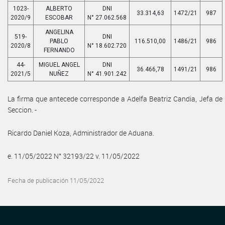
1023-
ALBERTO
DNI
33.314,63
1472/21
987
2020/9
ESCOBAR
N° 27.062.568
ANGELINA
519-
DNI
PABLO
116.510,00
1486/21
986
2020/8
N° 18.602.720
FERNANDO
44-
MIGUEL ANGEL
DNI
36.466,78
1491/21
986
2021/5
NUÑEZ
N° 41.901.242
La firma que antecede corresponde a Adelfa Beatriz Candia, Jefa de
Seccion. -
Ricardo Daniel Koza, Administrador de Aduana.
e. 11/05/2022 N° 32193/22 v. 11/05/2022
Fecha de publicación 11/05/2022