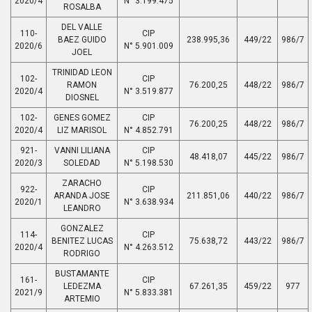
2020/4
N° 3.199.475
ROSALBA
DEL VALLE
110-
CIP
BAEZ GUIDO
238.995,36
449/22
986/7
2020/6
N° 5.901.009
JOEL
TRINIDAD LEON
102-
CIP
RAMON
76.200,25
448/22
986/7
2020/4
N° 3.519.877
DIOSNEL
102-
GENES GOMEZ
CIP
76.200,25
448/22
986/7
2020/4
LIZ MARISOL
N° 4.852.791
921-
VANNI LILIANA
CIP
48.418,07
445/22
986/7
2020/3
SOLEDAD
N° 5.198.530
ZARACHO
922-
CIP
ARANDA JOSE
211.851,06
440/22
986/7
2020/1
N° 3.638.934
LEANDRO
GONZALEZ
114-
CIP
BENITEZ LUCAS
75.638,72
443/22
986/7
2020/4
N° 4.263.512
RODRIGO
BUSTAMANTE
161-
CIP
LEDEZMA
67.261,35
459/22
977
2021/9
N° 5.833.381
ARTEMIO