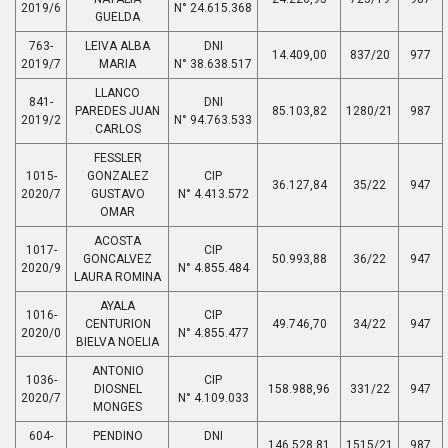
2019/6
N° 24.615.368
GUELDA
763-
LEIVA ALBA
DNI
14.409,00
837/20
977
2019/7
MARIA
N° 38.638.517
LLANCO
841-
DNI
PAREDES JUAN
85.103,82
1280/21
987
2019/2
N° 94.763.533
CARLOS
FESSLER
1015-
GONZALEZ
CIP
36.127,84
35/22
947
2020/7
GUSTAVO
N° 4.413.572
OMAR
ACOSTA
1017-
CIP
GONCALVEZ
50.993,88
36/22
947
2020/9
N° 4.855.484
LAURA ROMINA
AYALA
1016-
CIP
CENTURION
49.746,70
34/22
947
2020/0
N° 4.855.477
BIELVA NOELIA
ANTONIO
1036-
CIP
DIOSNEL
158.988,96
331/22
947
2020/7
N° 4.109.033
MONGES
604-
PENDINO
DNI
146.528,81
1515/21
987