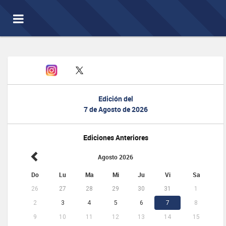
Toggle
navigation
Edición del
7 de Agosto de 2026
Ediciones Anteriores
Agosto 2026
Do
Lu
Ma
Mi
Ju
Vi
Sa
26
27
28
29
30
31
1
2
3
4
5
6
7
8
9
10
11
12
13
14
15