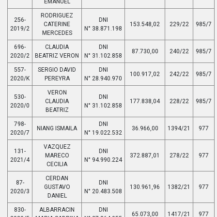
EMANUEL
RODRIGUEZ
256-
DNI
CATERINE
153.548,02
229/22
985/7
2019/2
N° 38.871.198
MERCEDES
696-
CLAUDIA
DNI
87.730,00
240/22
985/7
2020/2
BEATRIZ VERON
N° 31.102.858
557-
SERGIO DAVID
DNI
100.917,02
242/22
985/7
2020/K
PEREYRA
N° 28.940.970
VERON
530-
DNI
CLAUDIA
177.838,04
228/22
985/7
2020/0
N° 31.102.858
BEATRIZ
798-
DNI
NIANG ISMAILA
36.966,00
1394/21
977
2020/7
N° 19.022.532
VAZQUEZ
131-
DNI
MARECO
372.887,01
278/22
977
2021/4
N° 94.990.224
CECILIA
CERDAN
87-
DNI
GUSTAVO
130.961,96
1382/21
977
2020/3
N° 20.483.508
DANIEL
830-
ALBARRACIN
DNI
65.073,00
1417/21
977