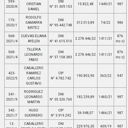
593-
DNI
CRISTIAN
15.822,48
1449/21
987
2020/K
N° 31.309.153
DANIEL
RODOLFO
175-
DNI
GAMARRA
312.013,89
74/22
986
2020/1
N° 95.442.748
BRITEZ
568-
CUEVAS ELIANA
DNI
876
2.278.446,52
1411/21
2021/4
AYELEN
N° 41.615.510
inc c)
TILLERIA
568-
DNI
876
LEONARDO
2.278.446,52
1411/21
2021/4
N° 37.158.383
inc c)
FABIO
CABALLERO
423-
RAMIREZ
CIP
190.853,90
363/22
947
2022/5
CARLOS
N° 4.782.742
GUSTAVO
RODRIGUEZ
341-
DNI
LEONARDO
182.239,89
1465/21
987
2021/9
N° 35.326.760
MARTIN
342-
HUGO
CIP
56.948,07
1466/21
987
2021/7
GUERRERO
N° 3.919.292
12-
CABALLERO
DNI
229.976,35
439/19
987