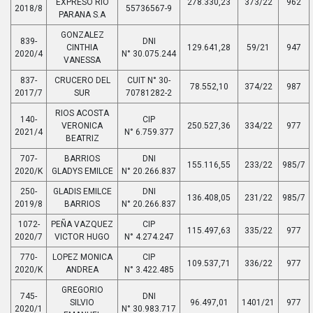
EXPRESO RIO
278.330,23
373/22
962
2018/8
55736567-9
PARANA S.A
GONZALEZ
839-
DNI
CINTHIA
129.641,28
59/21
947
2020/4
N° 30.075.244
VANESSA
837-
CRUCERO DEL
CUIT N° 30-
78.552,10
374/22
987
2017/7
SUR
70781282-2
RIOS ACOSTA
140-
CIP
VERONICA
250.527,36
334/22
977
2021/4
N° 6.759.377
BEATRIZ
707-
BARRIOS
DNI
155.116,55
233/22
985/7
2020/K
GLADYS EMILCE
N° 20.266.837
250-
GLADIS EMILCE
DNI
136.408,05
231/22
985/7
2019/8
BARRIOS
N° 20.266.837
1072-
PEÑA VAZQUEZ
CIP
115.497,63
335/22
977
2020/7
VICTOR HUGO
N° 4.274.247
770-
LOPEZ MONICA
CIP
109.537,71
336/22
977
2020/K
ANDREA
N° 3.422.485
GREGORIO
745-
DNI
SILVIO
96.497,01
1401/21
977
2020/1
N° 30.983.717