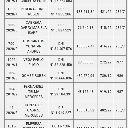
2019/1
GRISELDA EDITH
N° 17.774.803
1085-
PEREIRA JORGE
CIP
188.211,34
421/22
986/7
2020/K
RUBEN
N° 4.855.206
CABRERA
955-
CIP
GARAY MARIELA
76.742,18
415/22
986/7
2020/6
N° 3.824.529
ISABEL
DOS SANTOS
700-
DNI
YONATAN
165.637,41
416/22
986/7
2020/2
N° 34.407.576
ANDRES
1022-
VEGA PABLO
DNI
28.880,56
272/22
977
2019/1
ELIGIO
N° 32.228.450
109-
DNI
GOMEZ RUBEN
432.570,06
730/19
986
2019/8
N° 10.666.036
FERNANDEZ
184-
DNI
TELMA
48.157,43
919/19
987
2019/2
N° 29.184.391
MERCEDES
GONZALEZ
46-
CIP
CABRAL
183.615,52
402/22
986/7
2020/3
N° 1.919.227
MERCEDES
EMPRESA
1313-
CUIT N° 30-