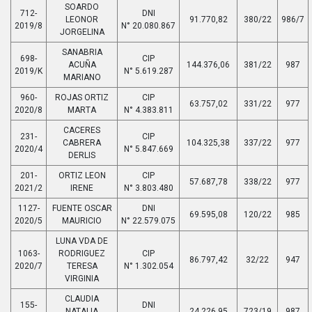
SOARDO
712-
DNI
LEONOR
91.770,82
380/22
986/7
2019/8
N° 20.080.867
JORGELINA
SANABRIA
698-
CIP
ACUÑA
144.376,06
381/22
987
2019/K
N° 5.619.287
MARIANO
960-
ROJAS ORTIZ
CIP
63.757,02
331/22
977
2020/8
MARTA
N° 4.383.811
CACERES
231-
CIP
CABRERA
104.325,38
337/22
977
2020/4
N° 5.847.669
DERLIS
201-
ORTIZ LEON
CIP
57.687,78
338/22
977
2021/2
IRENE
N° 3.803.480
1127-
FUENTE OSCAR
DNI
69.595,08
120/22
985
2020/5
MAURICIO
N° 22.579.075
LUNA VDA DE
1063-
RODRIGUEZ
CIP
86.797,42
32/22
947
2020/7
TERESA
N° 1.302.054
VIRGINIA
CLAUDIA
155-
DNI
NATALIA
24.226,95
723/19
987