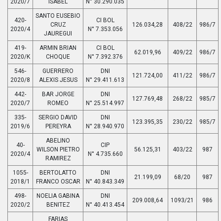
2020/7
ISABEL
N° 30.290.035
SANTO EUSEBIO
420-
CI BOL
CRUZ
126.034,28
408/22
986/7
2020/4
N° 7.353.056
JAUREGUI
419-
ARMIN BRIAN
CI BOL
62.019,96
409/22
986/7
2020/K
CHOQUE
N° 7.392.376
546-
GUERRERO
DNI
121.724,00
411/22
986/7
2020/8
ALEXIS JESUS
N° 29.411.613
442-
BAR JORGE
DNI
127.769,48
268/22
985/7
2020/7
ROMEO
N° 25.514.997
335-
SERGIO DAVID
DNI
123.395,35
230/22
985/7
2019/6
PEREYRA
N° 28.940.970
ABELINO
40-
CIP
WILSON PIETRO
56.125,31
403/22
987
2020/4
N° 4.735.660
RAMIREZ
1055-
BERTOLATTO
DNI
21.199,09
68/20
987
2018/1
FRANCO OSCAR
N° 40.843.349
498-
NOELIA GABINA
DNI
209.008,64
1093/21
986
2020/2
BENITEZ
N° 40.413.454
FARIAS