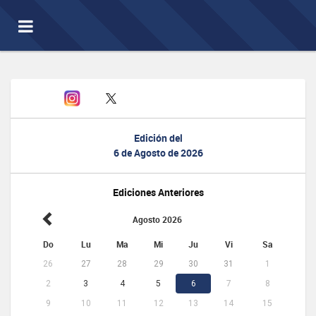
Toggle
navigation
Edición del
6 de Agosto de 2026
Ediciones Anteriores
Agosto 2026
Do
Lu
Ma
Mi
Ju
Vi
Sa
26
27
28
29
30
31
1
2
3
4
5
6
7
8
9
10
11
12
13
14
15