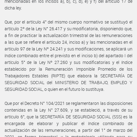
mencionadas en los incisos a), b), c), d), e) y f) del artículo 17 de
dicha ley.
Que, por el artículo 4° del mismo cuerpo normativo se sustituyó el
artículo 2º de la Ley N° 26.417 y su modificatoria, disponiendo que,
a fin de practicar la actualización trimestral de las remuneraciones
a las que se refiere el artículo 24, inciso a) y las mencionadas en el
artículo 97 de la Ley Nº 24.241 y sus modificaciones, se aplicará un
índice combinado entre el previsto en el inciso b) del apartado I del
artículo 5° de la Ley Nº 27.260 y sus modificatorias y el índice
establecido por la Remuneración Imponible Promedio de los
Trabajadores Estables (RIPTE) que elabora la SECRETARÍA DE
SEGURIDAD SOCIAL del MINISTERIO DE TRABAJO, EMPLEO Y
SEGURIDAD SOCIAL, o quien en el futuro lo sustituya.
Que por el Decreto N° 104/2021 se reglamentaron las disposiciones
contenidas en la Ley N° 27.609, y se estableció, a través de su
artículo 6°, que la SECRETARÍA DE SEGURIDAD SOCIAL (SSS) es la
encargada de elaborar y publicar el índice combinado de
actualización de las remuneraciones, a partir del 1° de marzo del
2021, en forma trimestral, y la metodología utilizada para su