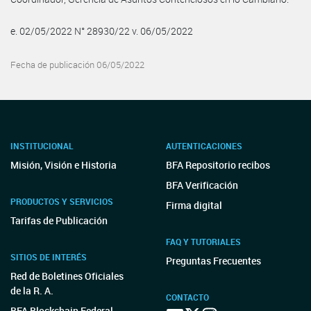
e. 02/05/2022 N° 28930/22 v. 06/05/2022
Fecha de publicación 06/05/2022
INSTITUCIONAL
AUTENTICACIONES
Misión, Visión e Historia
BFA Repositorio recibos
BFA Verificación
PRODUCTOS Y SERVICIOS
Firma digital
Tarifas de Publicación
FAQ Y TUTORIALES
SITIOS DE INTERÉS
Preguntas Frecuentes
Red de Boletines Oficiales
de la R. A.
CONTACTO
BFA Blockchain Federal