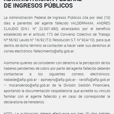
DE INGRESOS PÚBLICOS
La Administración Federal de Ingresos Públicos cita por diez (10)
días a parientes del agente fallecido VALDERRAMA, ANDRES
CLAUDIO (D.N.I. N° 22.001.490), alcanzados por el beneficio
establecido en el artículo 173 del Convenio Colectivo de Trabajo
Nº 56/92 Laudo N° 16/92 (T.O. Resolución S.T. N° 924/10), para que
dentro de dicho término se contacten a hacer valer sus derechos al
correo electrónico: fallecimiento@afip.gob.ar .
Asimismo quienes se consideren con derecho a la percepción de los
haberes pendientes de cobro por parte del agente fallecido deberán
contactarse a los siguientes correos electrónicos:
nabalde@afip.gob.ar - apinieyro@afip.gob.ar - rarolfo@afip.gob.ar
– mscandendo@afip.gob.ar de la División Gestión Financiera,
aportando la documentación respaldatoria que acredite su vínculo
familiar con el agente fallecido y en caso de corresponder la
declaratoria de herederos.
NOTA: La publicación deberá efectuarse por tres (3) días hábiles