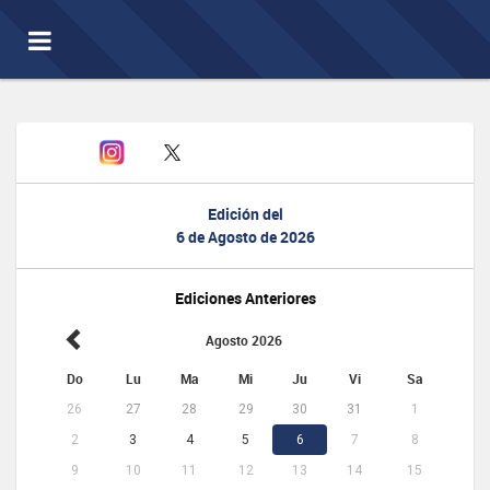
Toggle
navigation
Edición del
6 de Agosto de 2026
Ediciones Anteriores
Agosto 2026
Do
Lu
Ma
Mi
Ju
Vi
Sa
26
27
28
29
30
31
1
2
3
4
5
6
7
8
9
10
11
12
13
14
15