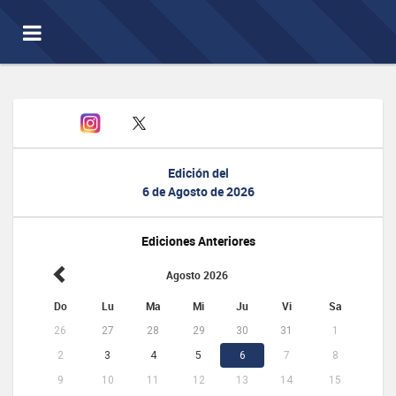
Toggle
navigation
Edición del
6 de Agosto de 2026
Ediciones Anteriores
Agosto 2026
Do
Lu
Ma
Mi
Ju
Vi
Sa
26
27
28
29
30
31
1
2
3
4
5
6
7
8
9
10
11
12
13
14
15