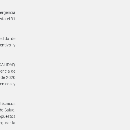
ergencia
sta el 31
edida de
ventivo y
 CALIDAD,
encia de
o de 2020
cnicos y
 técnicos
de Salud,
opuestos
gurar la