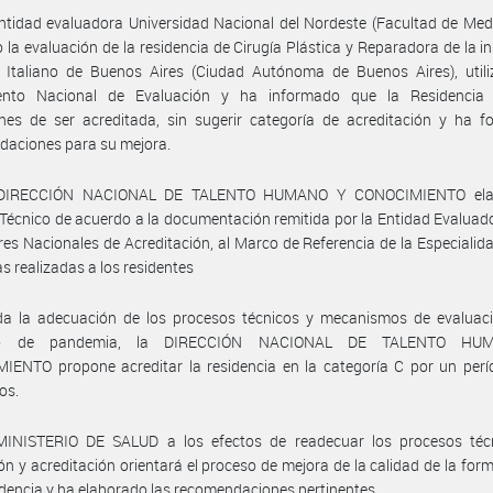
ntidad evaluadora Universidad Nacional del Nordeste (Facultad de Med
o la evaluación de la residencia de Cirugía Plástica y Reparadora de la in
l Italiano de Buenos Aires (Ciudad Autónoma de Buenos Aires), utili
ento Nacional de Evaluación y ha informado que la Residencia
nes de ser acreditada, sin sugerir categoría de acreditación y ha f
daciones para su mejora.
 DIRECCIÓN NACIONAL DE TALENTO HUMANO Y CONOCIMIENTO ela
Técnico de acuerdo a la documentación remitida por la Entidad Evaluado
es Nacionales de Acreditación, al Marco de Referencia de la Especialida
s realizadas a los residentes
da la adecuación de los procesos técnicos y mecanismos de evaluaci
to de pandemia, la DIRECCIÓN NACIONAL DE TALENTO H
IENTO propone acreditar la residencia en la categoría C por un perí
os.
MINISTERIO DE SALUD a los efectos de readecuar los procesos téc
ón y acreditación orientará el proceso de mejora de la calidad de la for
idencia y ha elaborado las recomendaciones pertinentes.