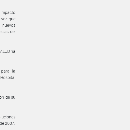
l impacto
a vez que
e nuevos
ncias del
SALUD ha
 para la
 Hospital
ón de su
luciones
 de 2007.