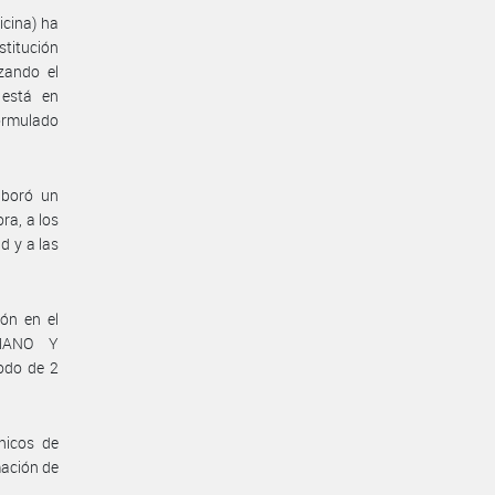
icina) ha
stitución
zando el
 está en
ormulado
boró un
ra, a los
d y a las
ón en el
UMANO Y
odo de 2
nicos de
mación de