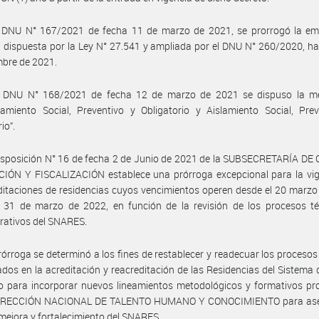
 DNU N° 167/2021 de fecha 11 de marzo de 2021, se prorrogó la em
a dispuesta por la Ley N° 27.541 y ampliada por el DNU N° 260/2020, ha
mbre de 2021.
 DNU N° 168/2021 de fecha 12 de marzo de 2021 se dispuso la m
iamiento Social, Preventivo y Obligatorio y Aislamiento Social, Pre
io”.
isposición N° 16 de fecha 2 de Junio de 2021 de la SUBSECRETARÍA DE
IÓN Y FISCALIZACIÓN establece una prórroga excepcional para la vig
ditaciones de residencias cuyos vencimientos operen desde el 20 marz
l 31 de marzo de 2022, en función de la revisión de los procesos té
rativos del SNARES.
rórroga se determinó a los fines de restablecer y readecuar los procesos
ados en la acreditación y reacreditación de las Residencias del Sistema 
o para incorporar nuevos lineamientos metodológicos y formativos pr
DIRECCIÓN NACIONAL DE TALENTO HUMANO Y CONOCIMIENTO para ase
 mejora y fortalecimiento del SNARES.