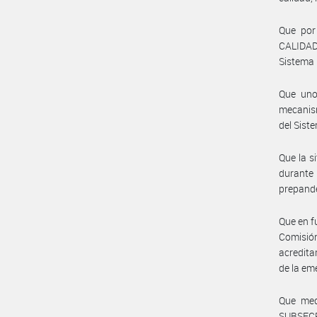
Que por
CALIDAD,
Sistema 
Que uno
mecanism
del Sist
Que la s
durante 
prepande
Que en f
Comisión
acredita
de la em
Que med
SUBSECR