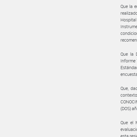
Que la e
realizad
Hospita
Instrum
condicio
recomen
Que la
Informe 
Estándar
encuesta
Que, da
contex
CONOCIM
(DOS) añ
Que el 
evaluaci
esta res