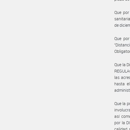
Que por
sanitari
de dicie
Que por
“Distanc
Obligator
Que la D
REGULAC
las acre
hasta e
administ
Que la p
involucr
así com
por la 
calidad,