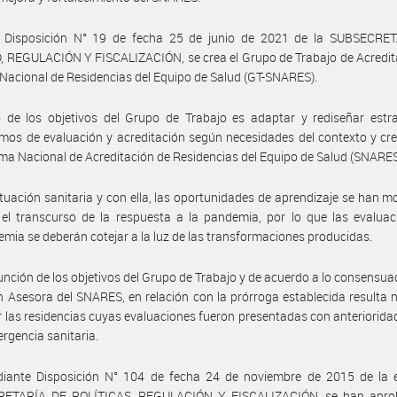
 Disposición N° 19 de fecha 25 de junio de 2021 de la SUBSECRE
 REGULACIÓN Y FISCALIZACIÓN, se crea el Grupo de Trabajo de Acredit
Nacional de Residencias del Equipo de Salud (GT-SNARES).
 de los objetivos del Grupo de Trabajo es adaptar y rediseñar estra
os de evaluación y acreditación según necesidades del contexto y cr
ema Nacional de Acreditación de Residencias del Equipo de Salud (SNARES
ituación sanitaria y con ella, las oportunidades de aprendizaje se han m
el transcurso de la respuesta a la pandemia, por lo que las evaluac
mia se deberán cotejar a la luz de las transformaciones producidas.
unción de los objetivos del Grupo de Trabajo y de acuerdo a lo consensua
 Asesora del SNARES, en relación con la prórroga establecida resulta 
r las residencias cuyas evaluaciones fueron presentadas con anterioridad 
ergencia sanitaria.
iante Disposición N° 104 de fecha 24 de noviembre de 2015 de la 
ETARÍA DE POLÍTICAS, REGULACIÓN Y FISCALIZACIÓN, se han apro