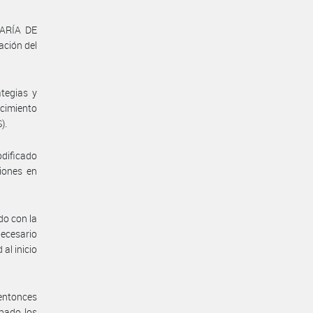
TARÍA DE
ación del
tegias y
ecimiento
).
odificado
iones en
do con la
necesario
al inicio
entonces
bado los