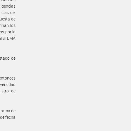
sidencias
ncias del
cuesta de
finan los
os por la
SISTEMA
istado de
entonces
versidad
istro de
ograma de
 de fecha