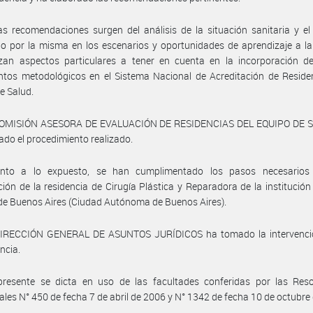
s recomendaciones surgen del análisis de la situación sanitaria y e
o por la misma en los escenarios y oportunidades de aprendizaje a l
izan aspectos particulares a tener en cuenta en la incorporación d
ntos metodológicos en el Sistema Nacional de Acreditación de Reside
e Salud.
COMISIÓN ASESORA DE EVALUACIÓN DE RESIDENCIAS DEL EQUIPO DE 
ado el procedimiento realizado.
nto a lo expuesto, se han cumplimentado los pasos necesarios
ción de la residencia de Cirugía Plástica y Reparadora de la institución
 de Buenos Aires (Ciudad Autónoma de Buenos Aires).
DIRECCIÓN GENERAL DE ASUNTOS JURÍDICOS ha tomado la intervenci
ncia.
presente se dicta en uso de las facultades conferidas por las Reso
iales N° 450 de fecha 7 de abril de 2006 y N° 1342 de fecha 10 de octubre