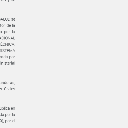
SALUD se
or de la
o por la
NACIONAL
ÉCNICA,
 SISTEMA
mada por
nisterial
uadoras,
 Civiles
ública en
da por la
), por el