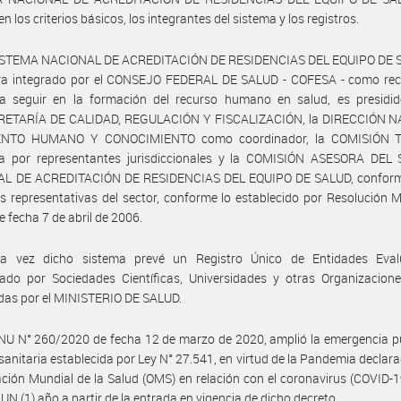
n los criterios básicos, los integrantes del sistema y los registros.
SISTEMA NACIONAL DE ACREDITACIÓN DE RESIDENCIAS DEL EQUIPO DE 
ra integrado por el CONSEJO FEDERAL DE SALUD - COFESA - como rect
a a seguir en la formación del recurso humano en salud, es presidid
ETARÍA DE CALIDAD, REGULACIÓN Y FISCALIZACIÓN, la DIRECCIÓN 
ENTO HUMANO Y CONOCIMIENTO como coordinador, la COMISIÓN T
da por representantes jurisdiccionales y la COMISIÓN ASESORA DEL
L DE ACREDITACIÓN DE RESIDENCIAS DEL EQUIPO DE SALUD, confor
s representativas del sector, conforme lo establecido por Resolución Mi
e fecha 7 de abril de 2006.
a vez dicho sistema prevé un Registro Único de Entidades Eval
do por Sociedades Científicas, Universidades y otras Organizaciones
das por el MINISTERIO DE SALUD.
NU N° 260/2020 de fecha 12 de marzo de 2020, amplió la emergencia p
sanitaria establecida por Ley N° 27.541, en virtud de la Pandemia declara
ción Mundial de la Salud (OMS) en relación con el coronavirus (COVID-19
 UN (1) año a partir de la entrada en vigencia de dicho decreto.