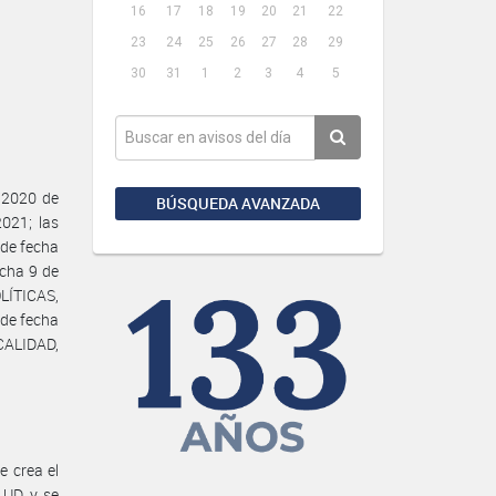
16
17
18
19
20
21
22
23
24
25
26
27
28
29
30
31
1
2
3
4
5
/2020 de
BÚSQUEDA AVANZADA
021; las
 de fecha
echa 9 de
LÍTICAS,
de fecha
ALIDAD,
e crea el
UD y se