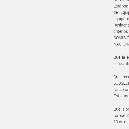
Estándar
del Equi
equipo d
Resident
criterio
COMISI
NACIONA
Qué la e
especial
Que med
SUBSECR
Naciona
Entidade
Que la p
formació
10 de oc