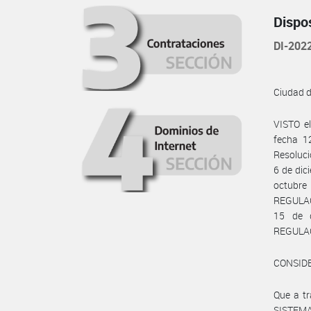
Dispo
DI-20
Ciudad 
VISTO e
fecha 1
Resoluci
6 de dic
octubre
REGULAC
15 de 
REGULACI
CONSID
Que a tr
SISTEM