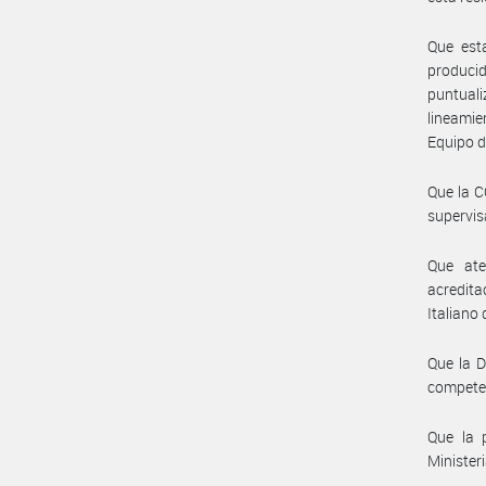
Que esta
producid
puntual
lineamie
Equipo d
Que la 
supervis
Que ate
acredita
Italiano
Que la 
compete
Que la 
Minister