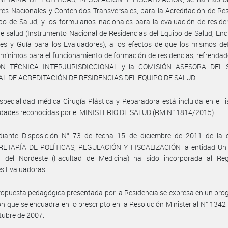
es Nacionales y Contenidos Transversales, para la Acreditación de Re
po de Salud, y los formularios nacionales para la evaluación de reside
e salud (Instrumento Nacional de Residencias del Equipo de Salud, En
es y Guía para los Evaluadores), a los efectos de que los mismos de
s mínimos para el funcionamiento de formación de residencias, refrendad
ÓN TÉCNICA INTERJURISDICCIONAL y la COMISIÓN ASESORA DEL 
L DE ACREDITACIÓN DE RESIDENCIAS DEL EQUIPO DE SALUD.
specialidad médica Cirugía Plástica y Reparadora está incluida en el l
idades reconocidas por el MINISTERIO DE SALUD (RM.N° 1814/2015).
iante Disposición N° 73 de fecha 15 de diciembre de 2011 de la 
ETARÍA DE POLÍTICAS, REGULACIÓN Y FISCALIZACIÓN la entidad Uni
l del Nordeste (Facultad de Medicina) ha sido incorporada al Reg
s Evaluadoras.
ropuesta pedagógica presentada por la Residencia se expresa en un pr
n que se encuadra en lo prescripto en la Resolución Ministerial N° 1342
tubre de 2007.