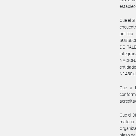
establece
Que el 
encuent
polític
SUBSECR
DE TAL
integra
NACIONA
entidade
N° 450 d
Que a l
conforma
acredita
Que el D
materia 
Organiza
plazo de