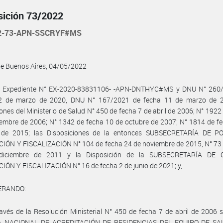
sición 73/2022
22-73-APN-SSCRYF#MS
de Buenos Aires, 04/05/2022
l Expediente N° EX-2020-83831106- -APN-DNTHYC#MS y DNU N° 260
2 de marzo de 2020, DNU N° 167/2021 de fecha 11 de marzo de 2
ones del Ministerio de Salud N° 450 de fecha 7 de abril de 2006; N° 1922
iembre de 2006; N° 1342 de fecha 10 de octubre de 2007; N° 1814 de f
 de 2015; las Disposiciones de la entonces SUBSECRETARÍA DE PO
IÓN Y FISCALIZACIÓN N° 104 de fecha 24 de noviembre de 2015, N° 73 
diciembre de 2011 y la Disposición de la SUBSECRETARÍA DE C
ÓN Y FISCALIZACIÓN N° 16 de fecha 2 de junio de 2021; y,
ERANDO:
avés de la Resolución Ministerial N° 450 de fecha 7 de abril de 2006 s
A NACIONAL DE ACREDITACIÓN DE RESIDENCIAS DEL EQUIPO DE SAL