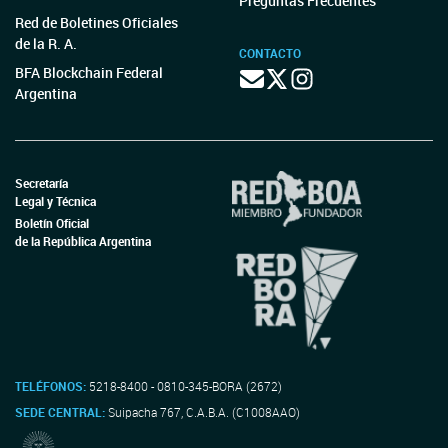
Preguntas Frecuentes
Red de Boletines Oficiales
de la R. A.
CONTACTO
BFA Blockchain Federal
Argentina
Secretaría
Legal y Técnica
Boletín Oficial
de la República Argentina
TELÉFONOS:
5218-8400 - 0810-345-BORA (2672)
SEDE CENTRAL:
Suipacha 767, C.A.B.A. (C1008AAO)