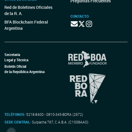
Preguntas Frecuentes
Red de Boletines Oficiales
de la R. A.
CONTACTO
BFA Blockchain Federal
Argentina
Secretaría
Legal y Técnica
Boletín Oficial
de la República Argentina
TELÉFONOS:
5218-8400 - 0810-345-BORA (2672)
SEDE CENTRAL:
Suipacha 767, C.A.B.A. (C1008AAO)