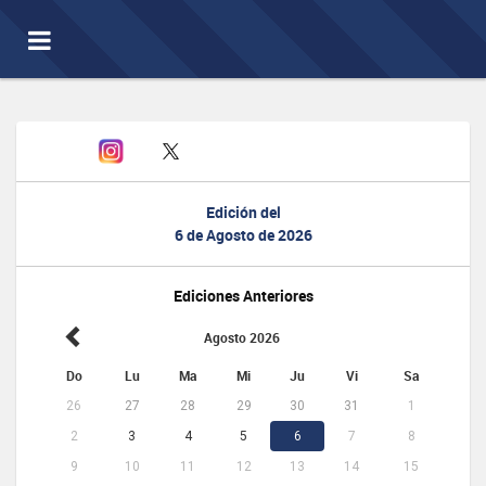
Toggle
navigation
Edición del
6 de Agosto de 2026
Ediciones Anteriores
Agosto 2026
Do
Lu
Ma
Mi
Ju
Vi
Sa
26
27
28
29
30
31
1
2
3
4
5
6
7
8
9
10
11
12
13
14
15