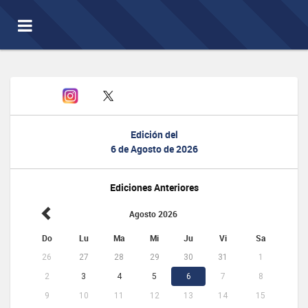
Toggle
navigation
Edición del
6 de Agosto de 2026
Ediciones Anteriores
Agosto 2026
Do
Lu
Ma
Mi
Ju
Vi
Sa
26
27
28
29
30
31
1
2
3
4
5
6
7
8
9
10
11
12
13
14
15