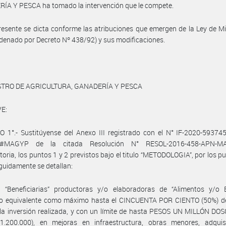
ÍA Y PESCA ha tomado la intervención que le compete.
resente se dicta conforme las atribuciones que emergen de la Ley de Mi
rdenado por Decreto Nº 438/92) y sus modificaciones.
STRO DE AGRICULTURA, GANADERÍA Y PESCA
E:
 1°.- Sustitúyense del Anexo III registrado con el N° IF-2020-59374
#MAGYP de la citada Resolución N° RESOL-2016-458-APN-
toria, los puntos 1 y 2 previstos bajo el titulo “METODOLOGIA”, por los pu
guidamente se detallan:
a “Beneficiarias” productoras y/o elaboradoras de “Alimentos y/o B
ro equivalente como máximo hasta el CINCUENTA POR CIENTO (50%) d
 la inversión realizada, y con un límite de hasta PESOS UN MILLÓN D
1.200.000), en mejoras en infraestructura, obras menores, adquis