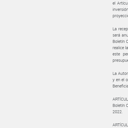
el Artíc
inversió
proyecci
La recep
será anu
Boletín 
realice 
este pe
presupue
La Autor
y en el 
Beneficia
ARTÍCULO
Boletín 
2022.
ARTÍCUL