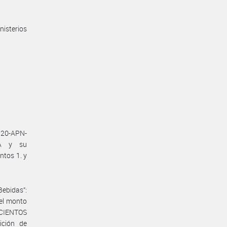
nisterios
520-APN-
MA y su
ntos 1. y
ebidas”:
el monto
OSCIENTOS
ición de