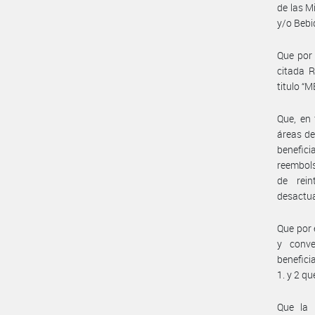
de las M
y/o Beb
Que por
citada R
titulo “
Que, en 
áreas de
benefici
reembol
de rein
desactua
Que por 
y conve
benefici
1. y 2 q
Que la 