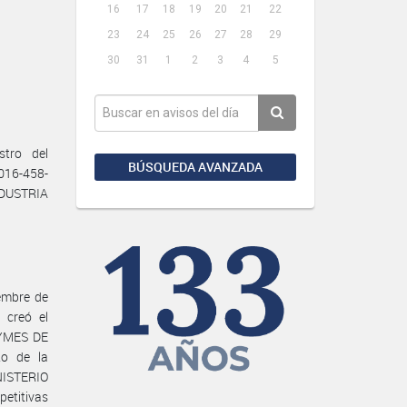
16
17
18
19
20
21
22
23
24
25
26
27
28
29
30
31
1
2
3
4
5
tro del
BÚSQUEDA AVANZADA
016-458-
NDUSTRIA
embre de
 creó el
YMES DE
o de la
NISTERIO
etitivas