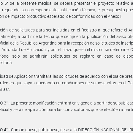
ulo 6° de la presente medida, se deberá presentar el proyecto relativo a
n requerida, su correspondiente justificación técnica, el presupuesto prev
ón de impacto productivo esperado, de conformidad con el Anexo I.
ción de solicitudes para ser incluidas en el Registro al que refiere el Art
almente, a partir de la fecha que se fije en la publicación del aviso ofic
Oficial de la República Argentina para la recepción de solicitudes de inscri
la Autoridad de Aplicación, y por el plazo que en el mismo se determine. 
ríodo, sólo se admitirán solicitudes de registro en caso de dispon
staria.
idad de Aplicación tramitará las solicitudes de acuerdo con el día de pre
orden en que vayan quedando en condiciones de ser inscriptas en el Re
rias”.
 3°.- La presente modificación entrará en vigencia a partir de su publicac
Oficial y será de aplicación para las convocatorias que se efectúen a parti
O 4°.- Comuníquese, publíquese, dése a la DIRECCIÓN NACIONAL DEL 