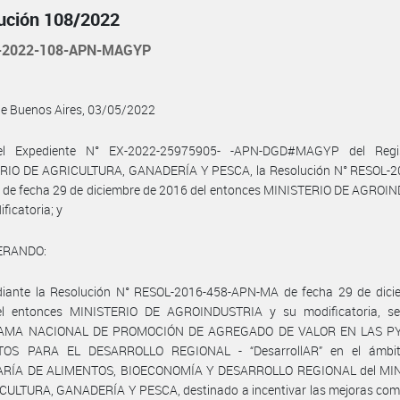
ución 108/2022
-2022-108-APN-MAGYP
de Buenos Aires, 03/05/2022
el Expediente N° EX-2022-25975905- -APN-DGD#MAGYP del Regis
RIO DE AGRICULTURA, GANADERÍA Y PESCA, la Resolución N° RESOL-2
de fecha 29 de diciembre de 2016 del entonces MINISTERIO DE AGROI
ficatoria; y
ERANDO:
iante la Resolución N° RESOL-2016-458-APN-MA de fecha 29 de dici
l entonces MINISTERIO DE AGROINDUSTRIA y su modificatoria, se
AMA NACIONAL DE PROMOCIÓN DE AGREGADO DE VALOR EN LAS P
TOS PARA EL DESARROLLO REGIONAL - “DesarrollAR” en el ámbit
RÍA DE ALIMENTOS, BIOECONOMÍA Y DESARROLLO REGIONAL del MI
CULTURA, GANADERÍA Y PESCA, destinado a incentivar las mejoras comp