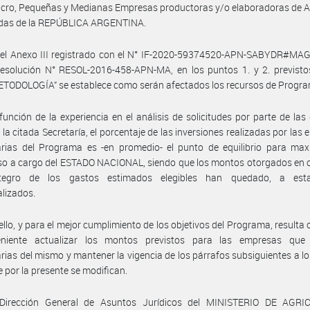
icro, Pequeñas y Medianas Empresas productoras y/o elaboradoras de 
idas de la REPÚBLICA ARGENTINA.
 el Anexo III registrado con el N° IF-2020-59374520-APN-SABYDR#MAG
esolución N° RESOL-2016-458-APN-MA, en los puntos 1. y 2. previstos
METODOLOGÍA” se establece como serán afectados los recursos de Progr
función de la experiencia en el análisis de solicitudes por parte de las 
 la citada Secretaría, el porcentaje de las inversiones realizadas por las
arias del Programa es -en promedio- el punto de equilibrio para max
so a cargo del ESTADO NACIONAL, siendo que los montos otorgados en 
tegro de los gastos estimados elegibles han quedado, a est
lizados.
ello, y para el mejor cumplimiento de los objetivos del Programa, resulta
niente actualizar los montos previstos para las empresas que 
arias del mismo y mantener la vigencia de los párrafos subsiguientes a l
ue por la presente se modifican.
Dirección General de Asuntos Jurídicos del MINISTERIO DE AGRI