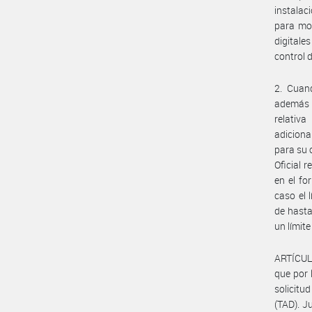
instalac
para mod
digitale
control 
2. Cuand
además r
relativa
adiciona
para su 
Oficial 
en el fo
caso el 
de hasta
un límit
ARTÍCULO
que por 
solicitu
(TAD). Ju