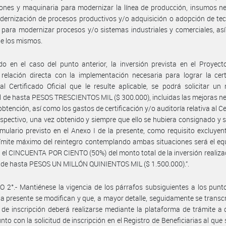
iones y maquinaria para modernizar la línea de producción, insumos n
ernización de procesos productivos y/o adquisición o adopción de te
s para modernizar procesos y/o sistemas industriales y comerciales, as
de los mismos.
o en el caso del punto anterior, la inversión prevista en el Proyec
elación directa con la implementación necesaria para lograr la cert
 al Certificado Oficial que le resulte aplicable, se podrá solicitar un 
l de hasta PESOS TRESCIENTOS MIL ($ 300.000), incluidas las mejoras n
obtención, así como los gastos de certificación y/o auditoría relativa al Ce
respectivo, una vez obtenido y siempre que ello se hubiera consignado y s
rmulario previsto en el Anexo I de la presente, como requisito excluyent
límite máximo del reintegro contemplando ambas situaciones será el eq
 el CINCUENTA POR CIENTO (50%) del monto total de la inversión realiza
e de hasta PESOS UN MILLÓN QUINIENTOS MIL ($ 1.500.000).”.
 2°.- Mantiénese la vigencia de los párrafos subsiguientes a los punto
la presente se modifican y que, a mayor detalle, seguidamente se transcr
d de inscripción deberá realizarse mediante la plataforma de trámite a 
nto con la solicitud de inscripción en el Registro de Beneficiarias al que 