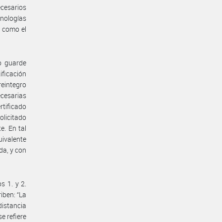
ecesarios
cnologías
í como el
to guarde
ificación
reintegro
ecesarias
rtificado
olicitado
e. En tal
uivalente
da, y con
s 1. y 2.
iben: “La
distancia
se refiere