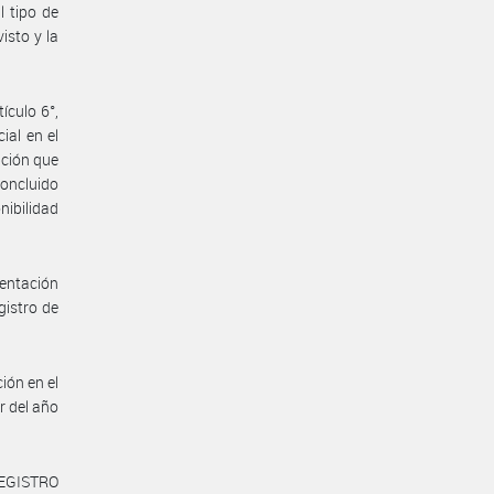
l tipo de
isto y la
ículo 6°,
ial en el
pción que
Concluido
ibilidad
sentación
gistro de
ión en el
r del año
REGISTRO