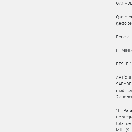
GANADER
Que el p
(texto o
Por ello,
EL MINI
RESUELV
ARTÍCULO
SABYDR
modifica
2 que se
“1. Par
Reinteg
total de
MIL ($ 