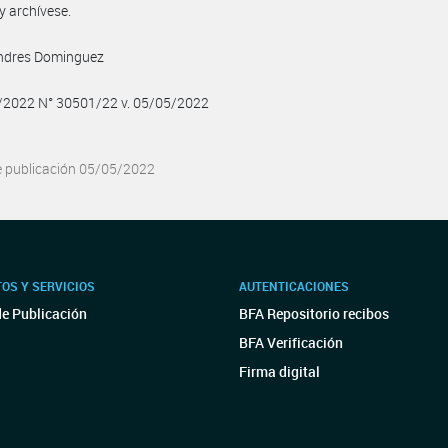
y archívese.
Andres Dominguez
5/2022 N° 30501/22 v. 05/05/2022
e publicación 05/05/2022
OS Y SERVICIOS
AUTENTICACIONES
de Publicación
BFA Repositorio recibos
BFA Verificación
Firma digital