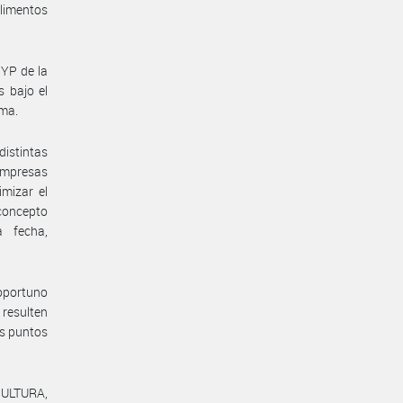
Alimentos
YP de la
 bajo el
ama.
distintas
 empresas
imizar el
concepto
a fecha,
 oportuno
resulten
os puntos
CULTURA,