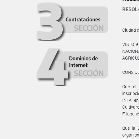
RESOL
Ciudad 
VISTO e
NACIONA
AGRICUL
CONSID
Que el
inscripc
INTA, en
Cultiva
Fitogené
Que la 
organis