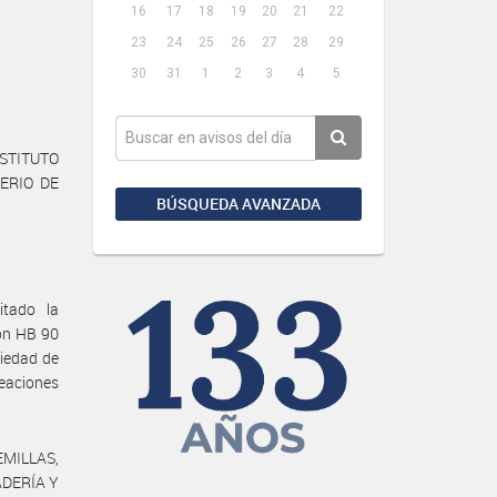
16
17
18
19
20
21
22
23
24
25
26
27
28
29
30
31
1
2
3
4
5
NSTITUTO
TERIO DE
BÚSQUEDA AVANZADA
tado la
ión HB 90
piedad de
eaciones
EMILLAS,
ADERÍA Y