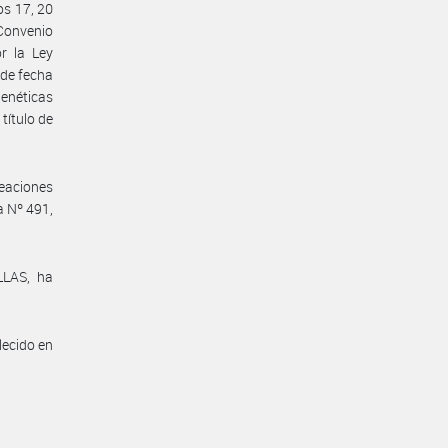
os 17, 20
 Convenio
r la Ley
 de fecha
genéticas
título de
eaciones
a Nº 491,
LLAS, ha
lecido en