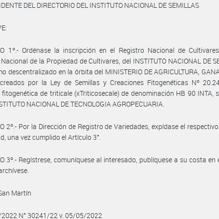
IDENTE DEL DIRECTORIO DEL INSTITUTO NACIONAL DE SEMILLAS
E:
 1º.- Ordénase la inscripción en el Registro Nacional de Cultivares
 Nacional de la Propiedad de Cultivares, del INSTITUTO NACIONAL DE 
mo descentralizado en la órbita del MINISTERIO DE AGRICULTURA, GAN
creados por la Ley de Semillas y Creaciones Fitogenéticas Nº 20.24
 fitogenética de triticale (xTriticosecale) de denominación HB 90 INTA, s
INSTITUTO NACIONAL DE TECNOLOGIA AGROPECUARIA.
 2º.- Por la Dirección de Registro de Variedades, expídase el respectivo 
d, una vez cumplido el Artículo 3°.
 3º.- Regístrese, comuníquese al interesado, publíquese a su costa en e
 archívese.
San Martín
5/2022 N° 30241/22 v. 05/05/2022