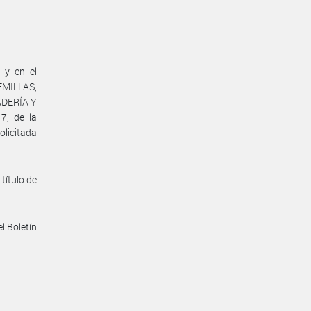
 y en el
SEMILLAS,
ADERÍA Y
7, de la
olicitada
título de
l Boletín