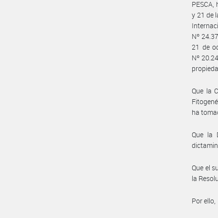
PESCA, h
y 21 de 
Interna
Nº 24.37
21 de oc
Nº 20.24
propieda
Que la 
Fitogené
ha tomad
Que la 
dictamin
Que el s
la Resol
Por ello,