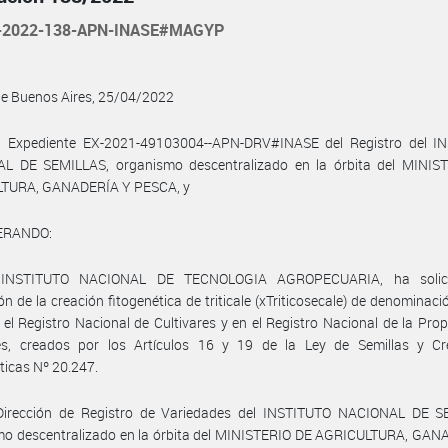
-2022-138-APN-INASE#MAGYP
de Buenos Aires, 25/04/2022
l Expediente EX-2021-49103004--APN-DRV#INASE del Registro del I
L DE SEMILLAS, organismo descentralizado en la órbita del MINIS
TURA, GANADERÍA Y PESCA, y
ERANDO:
 INSTITUTO NACIONAL DE TECNOLOGIA AGROPECUARIA, ha solici
ión de la creación fitogenética de triticale (xTriticosecale) de denominac
 el Registro Nacional de Cultivares y en el Registro Nacional de la Pro
res, creados por los Artículos 16 y 19 de la Ley de Semillas y Cr
ticas Nº 20.247.
Dirección de Registro de Variedades del INSTITUTO NACIONAL DE S
mo descentralizado en la órbita del MINISTERIO DE AGRICULTURA, GAN