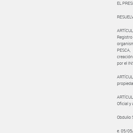
EL PRES
RESUELV
ARTÍCULO
Registro
organis
PESCA, 
creación
por el 
ARTÍCULO
propieda
ARTÍCULO
Oficial y
Obdulio 
e. 05/0