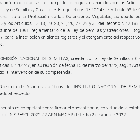
a informado que se han cumplido los requisitos exigidos por los Artícul
la Ley de Semillas y Creaciones Fitogenéticas Nº 20.247, el Artículo 6º del
cional para la Protección de las Obtenciones Vegetales, aprobado po
6 y los Artículos 16, 18, 19, 20, 21, 26, 27, 29 y 31 del Decreto Nº 2.183
tubre de 1991, reglamentario de la Ley de Semillas y Creaciones Fito
7, para la inscripción en dichos registros y el otorgamiento del respectivo 
d.
COMISIÓN NACIONAL DE SEMILLAS, creada por la Ley de Semillas y Cr
ticas Nº 20.247, en su reunión de fecha 15 de marzo de 2022, según Act
o la intervención de su competencia.
Dirección de Asuntos Jurídicos del INSTITUTO NACIONAL DE SEMI
ado al respecto.
uscripto es competente para firmar el presente acto, en virtud de lo estab
ución N.º RESOL-2022-72-APN-MAGYP de fecha 2 de abril de 2022.