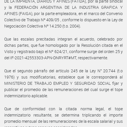
DE LA IMPRENTA, DIARIOS Y AFINES (FATIDA), por la parte sindical
y la FEDERACIÓN ARGENTINA DE LA INDUSTRIA GRAFICA Y
AFINES (FAIGA), por la parte empleadora, en el marco del Convenio
Colectivo de Trabajo Nº 409/05 , conforme lo dispuesto en la Ley de
Negociación Colectiva Nº 14.250 (t.o. 2004).
Que las escalas precitadas integran el acuerdo, celebrado por
dichas partes, que fue homologado por la Resolución citada en el
Visto y registrado bajo el Nº 624/21, conforme surge del orden 25 y
del IF-2021-42553303-APN-DNRYRT#MT, respectivamente.
Que el segundo párrafo del artículo 245 de la Ley N° 20.744 (t.o
1976) y sus modificatorias, establece que le corresponderá al
MINISTERIO DE TRABAJO EMPLEO Y SEGURIDAD SOCIAL fijar y
publicar el promedio de las remuneraciones del cual surge el tope
indemnizatorio aplicable.
Que de conformidad con la citada norma legal, el tope
indemnizatorio resultante, se determina triplicando el importe
promedio mensual de las remuneraciones de la escala salarial y sus