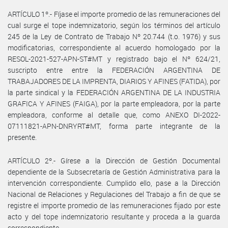
ARTÍCULO 1º.- Fíjase el importe promedio de las remuneraciones del
cual surge el tope indemnizatorio, según los términos del artículo
245 de la Ley de Contrato de Trabajo Nº 20.744 (t.o. 1976) y sus
modificatorias, correspondiente al acuerdo homologado por la
RESOL-2021-527-APN-ST#MT y registrado bajo el Nº 624/21,
suscripto entre entre la FEDERACIÓN ARGENTINA DE
TRABAJADORES DE LA IMPRENTA, DIARIOS Y AFINES (FATIDA), por
la parte sindical y la FEDERACIÓN ARGENTINA DE LA INDUSTRIA
GRAFICA Y AFINES (FAIGA), por la parte empleadora, por la parte
empleadora, conforme al detalle que, como ANEXO DI-2022-
07111821-APN-DNRYRT#MT, forma parte integrante de la
presente.
ARTÍCULO 2º.- Gírese a la Dirección de Gestión Documental
dependiente de la Subsecretaría de Gestión Administrativa para la
intervención correspondiente. Cumplido ello, pase a la Dirección
Nacional de Relaciones y Regulaciones del Trabajo a fin de que se
registre el importe promedio de las remuneraciones fijado por este
acto y del tope indemnizatorio resultante y proceda a la guarda
correspondiente.