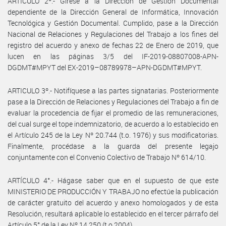
ARTICULO 2º.- Gírese a la Dirección de Gestión Documental
dependiente de la Dirección General de Informática, Innovación
Tecnológica y Gestión Documental. Cumplido, pase a la Dirección
Nacional de Relaciones y Regulaciones del Trabajo a los fines del
registro del acuerdo y anexo de fechas 22 de Enero de 2019, que
lucen en las páginas 3/5 del IF-2019-08807008-APN-
DGDMT#MPYT del EX-2019–08789978–APN-DGDMT#MPYT.
ARTICULO 3º.- Notifíquese a las partes signatarias. Posteriormente
pase a la Dirección de Relaciones y Regulaciones del Trabajo a fin de
evaluar la procedencia de fijar el promedio de las remuneraciones,
del cual surge el tope indemnizatorio, de acuerdo a lo establecido en
el Artículo 245 de la Ley Nº 20.744 (t.o. 1976) y sus modificatorias.
Finalmente, procédase a la guarda del presente legajo
conjuntamente con el Convenio Colectivo de Trabajo Nº 614/10.
ARTÍCULO 4°.- Hágase saber que en el supuesto de que este
MINISTERIO DE PRODUCCIÓN Y TRABAJO no efectúe la publicación
de carácter gratuito del acuerdo y anexo homologados y de esta
Resolución, resultará aplicable lo establecido en el tercer párrafo del
Artículo 5° de la Ley Nº 14.250 (t.o.2004).