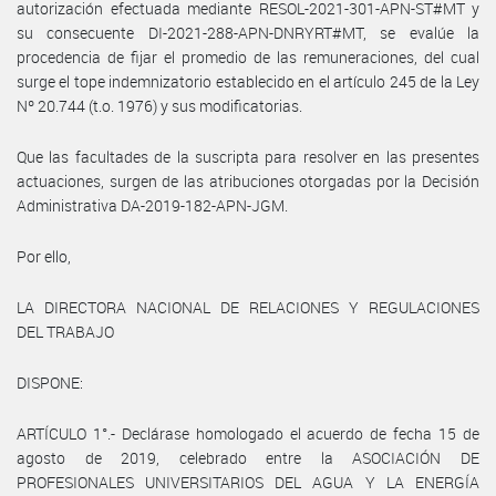
autorización efectuada mediante RESOL-2021-301-APN-ST#MT y
su consecuente DI-2021-288-APN-DNRYRT#MT, se evalúe la
procedencia de fijar el promedio de las remuneraciones, del cual
surge el tope indemnizatorio establecido en el artículo 245 de la Ley
Nº 20.744 (t.o. 1976) y sus modificatorias.
Que las facultades de la suscripta para resolver en las presentes
actuaciones, surgen de las atribuciones otorgadas por la Decisión
Administrativa DA-2019-182-APN-JGM.
Por ello,
LA DIRECTORA NACIONAL DE RELACIONES Y REGULACIONES
DEL TRABAJO
DISPONE:
ARTÍCULO 1°.- Declárase homologado el acuerdo de fecha 15 de
agosto de 2019, celebrado entre la ASOCIACIÓN DE
PROFESIONALES UNIVERSITARIOS DEL AGUA Y LA ENERGÍA