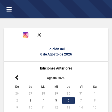
Toggle
navigation
Edición del
6 de Agosto de 2026
Ediciones Anteriores
Agosto 2026
Do
Lu
Ma
Mi
Ju
Vi
Sa
26
27
28
29
30
31
1
2
3
4
5
6
7
8
9
10
11
12
13
14
15