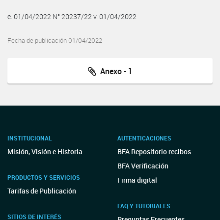
e. 01/04/2022 N° 20237/22 v. 01/04/2022
Fecha de publicación 01/04/2022
Anexo - 1
INSTITUCIONAL
AUTENTICACIONES
Misión, Visión e Historia
BFA Repositorio recibos
BFA Verificación
PRODUCTOS Y SERVICIOS
Firma digital
Tarifas de Publicación
FAQ Y TUTORIALES
SITIOS DE INTERÉS
Preguntas Frecuentes