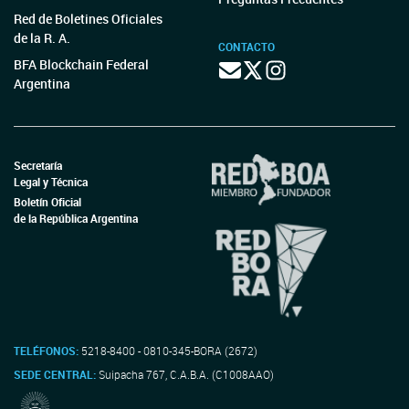
Red de Boletines Oficiales
de la R. A.
CONTACTO
BFA Blockchain Federal
Argentina
Secretaría
Legal y Técnica
Boletín Oficial
de la República Argentina
TELÉFONOS:
5218-8400 - 0810-345-BORA (2672)
SEDE CENTRAL:
Suipacha 767, C.A.B.A. (C1008AAO)