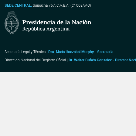
SEDE CENTRAL:
Suipacha 767, C.A.B.A. (C1008AAO)
Secretaría Legal y Técnica |
Dra. María Ibarzabal Murphy - Secretaria
Dirección Nacional del Registro Oficial |
Dr. Walter Rubén Gonzalez - Director Nac