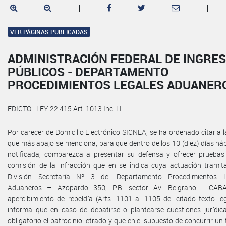
|
|
VER PÁGINAS PUBLICADAS
ADMINISTRACIÓN FEDERAL DE INGRE
PÚBLICOS - DEPARTAMENTO
PROCEDIMIENTOS LEGALES ADUANER
EDICTO - LEY 22.415 Art. 1013 Inc. H
Por carecer de Domicilio Electrónico SICNEA, se ha ordenado citar a l
que más abajo se menciona, para que dentro de los 10 (diez) días háb
notificada, comparezca a presentar su defensa y ofrecer pruebas
comisión de la infracción que en se indica cuya actuación tramit
División Secretaría Nº 3 del Departamento Procedimientos L
Aduaneros – Azopardo 350, P.B. sector Av. Belgrano - CABA
apercibimiento de rebeldía (Arts. 1101 al 1105 del citado texto leg
informa que en caso de debatirse o plantearse cuestiones jurídic
obligatorio el patrocinio letrado y que en el supuesto de concurrir un 