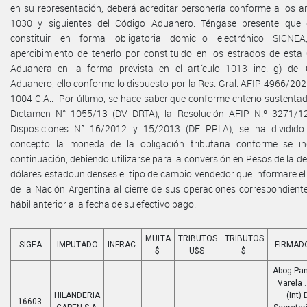
en su representación, deberá acreditar personería conforme a los ar
1030 y siguientes del Código Aduanero. Téngase presente que 
constituir en forma obligatoria domicilio electrónico SICNEA
apercibimiento de tenerlo por constituido en los estrados de esta 
Aduanera en la forma prevista en el artículo 1013 inc. g) del
Aduanero, ello conforme lo dispuesto por la Res. Gral. AFIP 4966/2021
1004 C.A..- Por último, se hace saber que conforme criterio sustentad
Dictamen N° 1055/13 (DV DRTA), la Resolución AFIP N.º 3271/12
Disposiciones N° 16/2012 y 15/2013 (DE PRLA), se ha dividido
concepto la moneda de la obligación tributaria conforme se in
continuación, debiendo utilizarse para la conversión en Pesos de la d
dólares estadounidenses el tipo de cambio vendedor que informare e
de la Nación Argentina al cierre de sus operaciones correspondiente
hábil anterior a la fecha de su efectivo pago.
MULTA
TRIBUTOS
TRIBUTOS
SIGEA
IMPUTADO
INFRAC.
FIRMAD
$
U$S
$
Abog Pam
Varela 
HILANDERIA
(Int) 
16603-