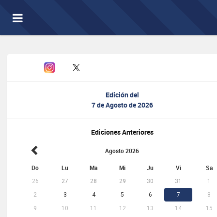
Toggle
navigation
Edición del
7 de Agosto de 2026
Ediciones Anteriores
Agosto 2026
Do
Lu
Ma
Mi
Ju
Vi
Sa
26
27
28
29
30
31
1
2
3
4
5
6
7
8
9
10
11
12
13
14
15