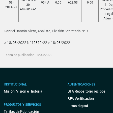
CAPEN S.A.
Secretar
53-
954 A
0,00
628,53
0,00
30-
3 - De
2014/26
60460149-1
Procedim
Lega
Aduan
Gabriel Ramón Nieto, Analista, División Secretaría N° 3.
e. 18/03/2022 N° 15862/22 v. 18/03/2022
Fecha de publicación 18/03/2022
INSTITUCIONAL
AUTENTICACIONES
Misión, Visión e Historia
BFA Repositorio recibos
BFA Verificación
PRODUCTOS Y SERVICIOS
Firma digital
Tarifas de Publicación