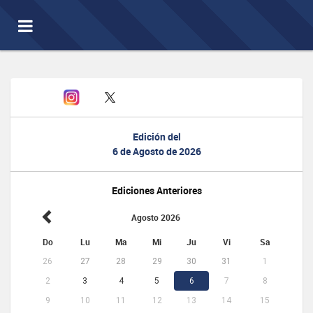
Toggle
navigation
Edición del
6 de Agosto de 2026
Ediciones Anteriores
Agosto 2026
Do
Lu
Ma
Mi
Ju
Vi
Sa
26
27
28
29
30
31
1
2
3
4
5
6
7
8
9
10
11
12
13
14
15