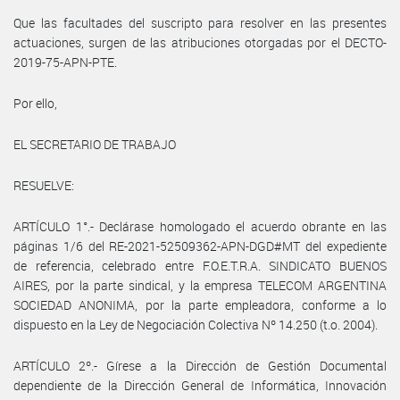
Que las facultades del suscripto para resolver en las presentes
actuaciones, surgen de las atribuciones otorgadas por el DECTO-
2019-75-APN-PTE.
Por ello,
EL SECRETARIO DE TRABAJO
RESUELVE:
ARTÍCULO 1°.- Declárase homologado el acuerdo obrante en las
páginas 1/6 del RE-2021-52509362-APN-DGD#MT del expediente
de referencia, celebrado entre F.O.E.T.R.A. SINDICATO BUENOS
AIRES, por la parte sindical, y la empresa TELECOM ARGENTINA
SOCIEDAD ANONIMA, por la parte empleadora, conforme a lo
dispuesto en la Ley de Negociación Colectiva Nº 14.250 (t.o. 2004).
ARTÍCULO 2º.- Gírese a la Dirección de Gestión Documental
dependiente de la Dirección General de Informática, Innovación