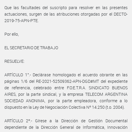
Que las facultades del suscripto para resolver en las presentes
actuaciones, surgen de las atribuciones otorgadas por el DECTO-
2019-75-APN-PTE.
Por ello,
EL SECRETARIO DE TRABAJO
RESUELVE:
ARTÍCULO 1°.- Declárase homologado el acuerdo obrante en las
páginas 1/6 del RE-2021-52509362-APN-DGD#MT del expediente
de referencia, celebrado entre F.O.E.T.R.A. SINDICATO BUENOS
AIRES, por la parte sindical, y la empresa TELECOM ARGENTINA
SOCIEDAD ANONIMA, por la parte empleadora, conforme a lo
dispuesto en la Ley de Negociación Colectiva Nº 14.250 (t.o. 2004).
ARTÍCULO 2º.- Gírese a la Dirección de Gestión Documental
dependiente de la Dirección General de Informática, Innovación