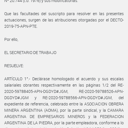
Nº 20.744 (t.o. 1976) y sus modificatorias.
Que las facultades del suscripto para resolver en las presentes
actuaciones, surgen de las atribuciones otorgadas por el DECTO-
2019-75-APN-PTE.
Por ello,
EL SECRETARIO DE TRABAJO
RESUELVE:
ARTÍCULO 1°.- Declárase homologado el acuerdo y sus escalas
salariales obrantes respectivamente en las páginas 1/2 del RE-
2020-59788405-APN-DGDYD#JGM, RE-2020-59788526-APN-
DGDYD#JGM y RE-2020-59788566-APN-DGDYD#JGM, del
expediente de referencia, celebrado entre la ASOCIACION OBRERA
MINERA ARGENTINA (AOMA), por la parte sindical, y la CAMARA
ARGENTINA DE EMPRESARIOS MINEROS y la FEDERACION
ARGENTINA DE LA PIEDRA, por la parte empleadora, conforme a lo