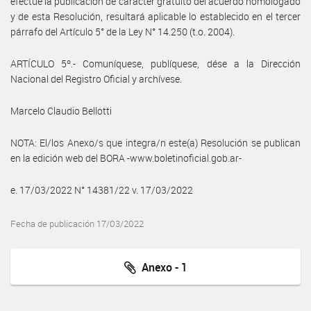
efectúe la publicación de carácter gratuito del acuerdo homologado
y de esta Resolución, resultará aplicable lo establecido en el tercer
párrafo del Artículo 5° de la Ley N° 14.250 (t.o. 2004).
ARTÍCULO 5º.- Comuníquese, publíquese, dése a la Dirección
Nacional del Registro Oficial y archívese.
Marcelo Claudio Bellotti
NOTA: El/los Anexo/s que integra/n este(a) Resolución se publican
en la edición web del BORA -www.boletinoficial.gob.ar-
e. 17/03/2022 N° 14381/22 v. 17/03/2022
Fecha de publicación 17/03/2022
Anexo - 1