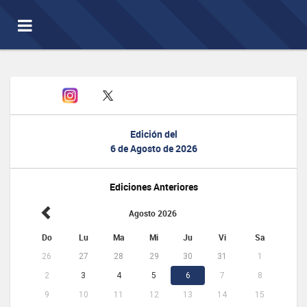
Toggle
navigation
Edición del
6 de Agosto de 2026
Ediciones Anteriores
Agosto 2026
Do
Lu
Ma
Mi
Ju
Vi
Sa
26
27
28
29
30
31
1
2
3
4
5
6
7
8
9
10
11
12
13
14
15