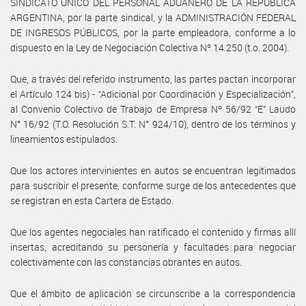
SINDICATO ÚNICO DEL PERSONAL ADUANERO DE LA REPÚBLICA
ARGENTINA, por la parte sindical, y la ADMINISTRACIÓN FEDERAL
DE INGRESOS PÚBLICOS, por la parte empleadora, conforme a lo
dispuesto en la Ley de Negociación Colectiva Nº 14.250 (t.o. 2004).
Que, a través del referido instrumento, las partes pactan incorporar
el Artículo 124 bis) - “Adicional por Coordinación y Especialización”,
al Convenio Colectivo de Trabajo de Empresa Nº 56/92 “E” Laudo
N° 16/92 (T.O. Resolución S.T. N° 924/10), dentro de los términos y
lineamientos estipulados.
Que los actores intervinientes en autos se encuentran legitimados
para suscribir el presente, conforme surge de los antecedentes que
se registran en esta Cartera de Estado.
Que los agentes negociales han ratificado el contenido y firmas allí
insertas, acreditando su personería y facultades para negociar
colectivamente con las constancias obrantes en autos.
Que el ámbito de aplicación se circunscribe a la correspondencia