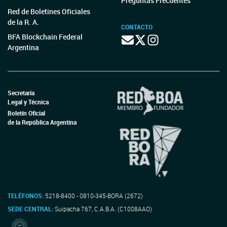
Preguntas Frecuentes
Red de Boletines Oficiales
de la R. A.
CONTACTO
BFA Blockchain Federal
Argentina
Secretaría
Legal y Técnica
Boletín Oficial
de la República Argentina
TELÉFONOS:
5218-8400 - 0810-345-BORA (2672)
SEDE CENTRAL:
Suipacha 767, C.A.B.A. (C1008AAO)