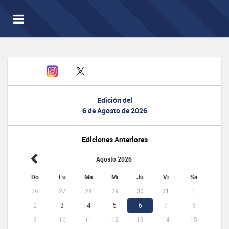
Toggle
navigation
Edición del
6 de Agosto de 2026
Ediciones Anteriores
Agosto 2026
Do
Lu
Ma
Mi
Ju
Vi
Sa
26
27
28
29
30
31
1
2
3
4
5
6
7
8
9
10
11
12
13
14
15