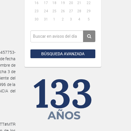
16
17
18
19
20
21
22
23
24
25
26
27
28
29
30
31
1
2
3
4
5
0457753-
BÚSQUEDA AVANZADA
de fecha
iembre de
echa 3 de
ente del
996 de la
CIA del
DGTT#MTR
n de los