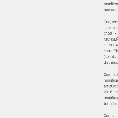
manifest
operada 
Que, asi
la exten
(7,60 k
MONSEÑO
GENERAL 
entre Pl
(solicit
distribu
Que, ad
modifica
artículo
2018 de
modifica
transita
Que a tr