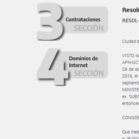
Resol
RESOL
Ciudad 
VISTO l
APN-GCY
29 de ab
2019, el
septiem
MINISTER
ex SUB
entonce
CONSID
Que med
e IF-20