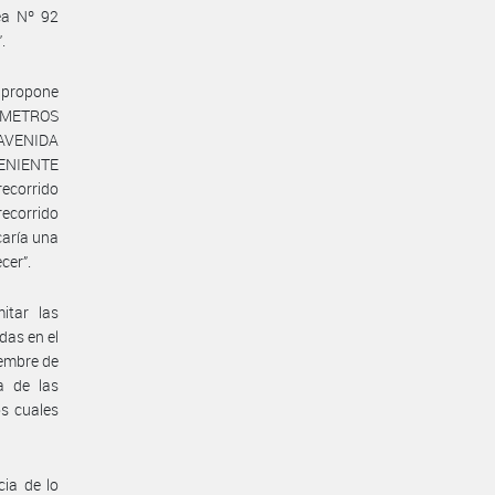
nea Nº 92
.
e propone
S METROS
 AVENIDA
TENIENTE
recorrido
recorrido
caría una
cer”.
itar las
das en el
iembre de
a de las
os cuales
cia de lo