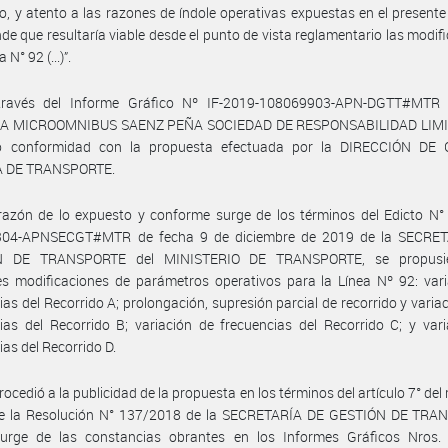
o, y atento a las razones de índole operativas expuestas en el presente
nde que resultaría viable desde el punto de vista reglamentario las modif
a N° 92 (...)”.
ravés del Informe Gráfico Nº IF-2019-108069903-APN-DGTT#MTR 
A MICROOMNIBUS SAENZ PEÑA SOCIEDAD DE RESPONSABILIDAD LIMI
o conformidad con la propuesta efectuada por la DIRECCIÓN DE
A DE TRANSPORTE.
azón de lo expuesto y conforme surge de los términos del Edicto N° 
04-APNSECGT#MTR de fecha 9 de diciembre de 2019 de la SECRE
N DE TRANSPORTE del MINISTERIO DE TRANSPORTE, se propusie
es modificaciones de parámetros operativos para la Línea Nº 92: var
ias del Recorrido A; prolongación, supresión parcial de recorrido y variac
ias del Recorrido B; variación de frecuencias del Recorrido C; y var
ias del Recorrido D.
rocedió a la publicidad de la propuesta en los términos del artículo 7° de
e la Resolución N° 137/2018 de la SECRETARÍA DE GESTIÓN DE TRA
urge de las constancias obrantes en los Informes Gráficos Nros. 