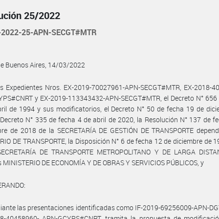
ución 25/2022
-2022-25-APN-SECGT#MTR
de Buenos Aires, 14/03/2022
os Expedientes Nros. EX-2019-70027961-APN-SECGT#MTR, EX-2018-4
PS#CNRT y EX-2019-113343432-APN-SECGT#MTR, el Decreto N° 656 
ril de 1994 y sus modificatorios, el Decreto N° 50 de fecha 19 de dic
 Decreto N° 335 de fecha 4 de abril de 2020, la Resolución N° 137 de f
bre de 2018 de la SECRETARÍA DE GESTIÓN DE TRANSPORTE dependi
IO DE TRANSPORTE, la Disposición N° 6 de fecha 12 de diciembre de 1
SECRETARÍA DE TRANSPORTE METROPOLITANO Y DE LARGA DISTAN
s MINISTERIO DE ECONOMÍA Y DE OBRAS Y SERVICIOS PÚBLICOS, y
ERANDO:
iante las presentaciones identificadas como IF-2019-69256009-APN-
18-40458960- APN-GCYPS#CNRT, tramita la propuesta de modificació