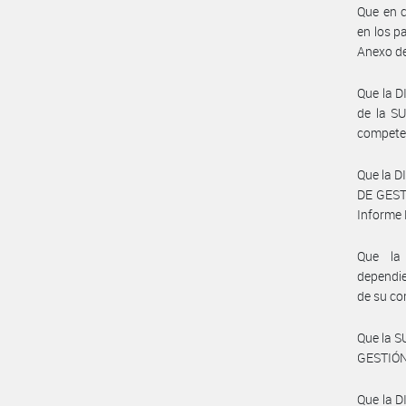
Que en c
en los p
Anexo d
Que la 
de la S
compete
Que la 
DE GEST
Informe
Que la
dependi
de su co
Que la 
GESTIÓN
Que la 