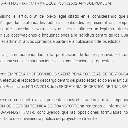
16-APN-DGPTAP#MTR y RE-2021-53432532-APNDGDYD#JGM.
ismo, el artículo 8° del plexo legal citado en el considerando que 
ció que las autoridades públicas, entidades representativas, emp
sporte, sociedades vecinales y quienes justifiquen un legítimo interé
r sus observaciones o impugnaciones a la solicitud dentro de los QU
iles administrativos contados a partir de la publicación de los edictos.
 así, con posterioridad a la publicación de los respectivos edictos
as una serie de impugnaciones a las modificaciones propuestas.
 firma EMPRESA MICROOMNIBUS SAENZ PEÑA SOCIEDAD DE RESPONSA
 efectuó el respectivo descargo dentro del plazo establecido en el artículo
e la Resolución N° 137/2018 de la SECRETARÍA DE GESTIÓN DE TRANSP
mismo, en cuanto a las presentaciones efectuadas por las impugna
ÓN DE GESTIÓN TÉCNICA DE TRANSPORTE ha realizado el Informe N° 
0-APN-DGTT#MTR, concluyendo que las oposiciones formuladas n
r falta de conveniencia pública del proyecto en trámite.