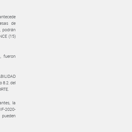
antecede
resas de
s, podrán
INCE (15)
, fueron
BILIDAD
 8.2. del
ORTE.
ntes, la
IF-2020-
o pueden