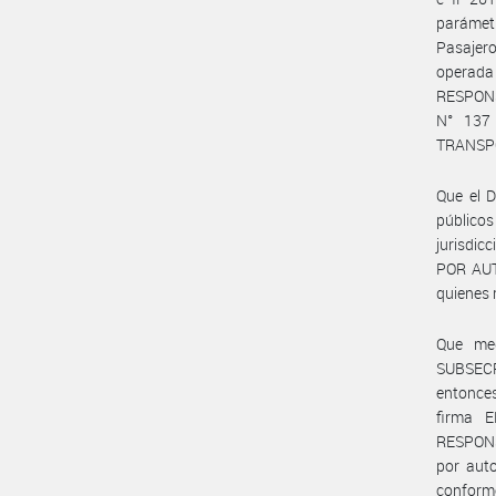
parámet
Pasajero
operad
RESPONS
N° 137
TRANSP
Que el D
público
jurisdi
POR AUT
quienes 
Que med
SUBSEC
entonce
firma 
RESPONSA
por auto
conforme