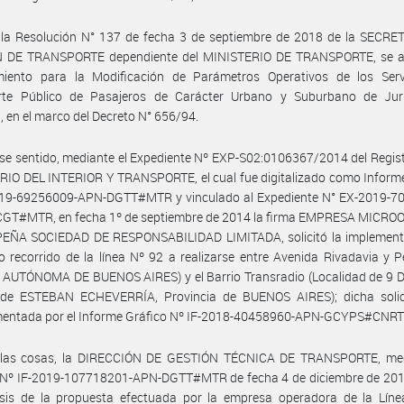
 la Resolución N° 137 de fecha 3 de septiembre de 2018 de la SECRE
 DE TRANSPORTE dependiente del MINISTERIO DE TRANSPORTE, se a
miento para la Modificación de Parámetros Operativos de los Serv
rte Público de Pasajeros de Carácter Urbano y Suburbano de Juri
, en el marco del Decreto N° 656/94.
se sentido, mediante el Expediente Nº EXP-S02:0106367/2014 del Regist
IO DEL INTERIOR Y TRANSPORTE, el cual fue digitalizado como Informe
019-69256009-APN-DGTT#MTR y vinculado al Expediente N° EX-2019-7
GT#MTR, en fecha 1º de septiembre de 2014 la firma EMPRESA MICR
EÑA SOCIEDAD DE RESPONSABILIDAD LIMITADA, solicitó la implement
 recorrido de la línea Nº 92 a realizarse entre Avenida Rivadavia y 
 AUTÓNOMA DE BUENOS AIRES) y el Barrio Transradio (Localidad de 9 D
 de ESTEBAN ECHEVERRÍA, Provincia de BUENOS AIRES); dicha solic
entada por el Informe Gráfico Nº IF-2018-40458960-APN-GCYPS#CNRT
 las cosas, la DIRECCIÓN DE GESTIÓN TÉCNICA DE TRANSPORTE, med
 Nº IF-2019-107718201-APN-DGTT#MTR de fecha 4 de diciembre de 2019
isis de la propuesta efectuada por la empresa operadora de la Líne