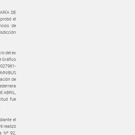
TARÍA DE
probó el
icios de
sdicción
ro del ex
 Gráfico
0027961-
OOMNIBUS
ación de
Pedernera
E ABRIL,
itud fue
.
iante el
 realizó
a Nº 92,