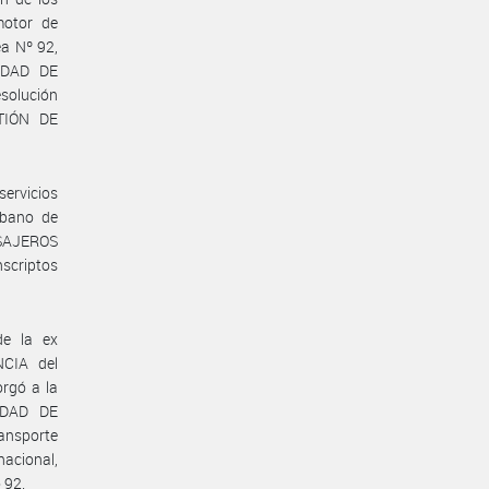
motor de
ea Nº 92,
EDAD DE
solución
TIÓN DE
servicios
rbano de
ASAJEROS
scriptos
de la ex
CIA del
rgó a la
EDAD DE
ransporte
acional,
 92.