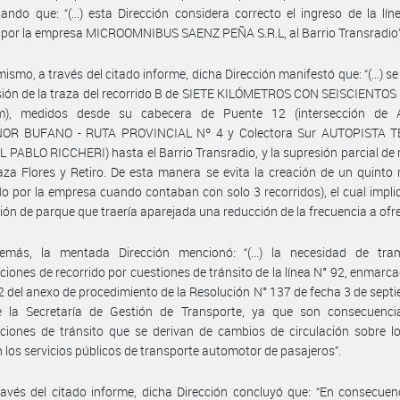
ando que: “(...) esta Dirección considera correcto el ingreso de la lí
por la empresa MICROOMNIBUS SAENZ PEÑA S.R.L, al Barrio Transradio”
mismo, a través del citado informe, dicha Dirección manifestó que: “(...) s
sión de la traza del recorrido B de SIETE KILÓMETROS CON SEISCIENTO
m), medidos desde su cabecera de Puente 12 (intersección de
R BUFANO - RUTA PROVINCIAL Nº 4 y Colectora Sur AUTOPISTA 
PABLO RICCHERI) hasta el Barrio Transradio, y la supresión parcial de 
aza Flores y Retiro. De esta manera se evita la creación de un quinto 
ado por la empresa cuando contaban con solo 3 recorridos), el cual impli
ción de parque que traería aparejada una reducción de la frecuencia a ofre
emás, la mentada Dirección mencionó: “(...) la necesidad de tram
ciones de recorrido por cuestiones de tránsito de la línea N° 92, enmarca
 2 del anexo de procedimiento de la Resolución N° 137 de fecha 3 de sept
 la Secretaría de Gestión de Transporte, ya que son consecuenci
ciones de tránsito que se derivan de cambios de circulación sobre l
n los servicios públicos de transporte automotor de pasajeros”.
avés del citado informe, dicha Dirección concluyó que: “En consecuen