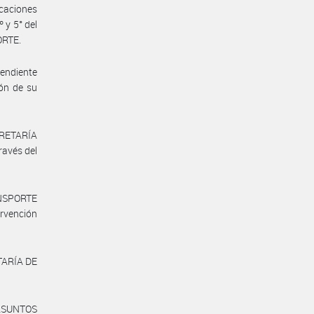
icaciones
 y 5° del
ORTE.
endiente
ón de su
CRETARÍA
avés del
NSPORTE
rvención
TARÍA DE
 ASUNTOS