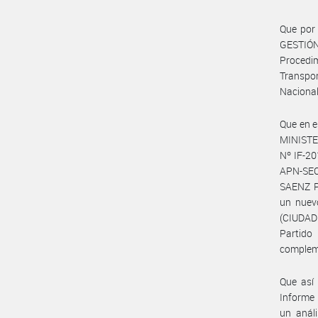
Que por
GESTIÓN
Procedi
Transpo
Nacional
Que en e
MINISTER
Nº IF-2
APN-SEC
SAENZ P
un nuevo
(CIUDAD
Partido
complem
Que así
Informe
un anál