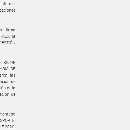
 informe,
icaciones
la firma
TADA ha
 GESTIÓN
IF-2019-
TARÍA DE
ron las
iación de
ión de la
iación de
l mentado
NSPORTE,
IF-2020-