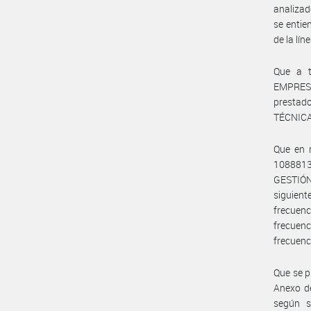
analizad
se entie
de la líne
Que a t
EMPRES
prestad
TÉCNIC
Que en r
1088813
GESTIÓ
siguient
frecuenc
frecuenc
frecuenc
Que se p
Anexo d
según s