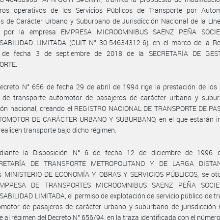
ros operativos de los Servicios Públicos de Transporte por Auto
s de Carácter Urbano y Suburbano de Jurisdicción Nacional de la Lín
a por la empresa EMPRESA MICROOMNIBUS SAENZ PEÑA SOCI
ABILIDAD LIMITADA (CUIT N° 30-54634312-6), en el marco de la Re
 de fecha 3 de septiembre de 2018 de la SECRETARÍA DE GES
ORTE.
ecreto N° 656 de fecha 29 de abril de 1994 rige la prestación de los 
s de transporte automotor de pasajeros de carácter urbano y subu
cción nacional, creando el REGISTRO NACIONAL DE TRANSPORTE DE P
OMOTOR DE CARÁCTER URBANO Y SUBURBANO, en el que estarán in
realicen transporte bajo dicho régimen.
iante la Disposición N° 6 de fecha 12 de diciembre de 1996 
RETARÍA DE TRANSPORTE METROPOLITANO Y DE LARGA DISTAN
s MINISTERIO DE ECONOMÍA Y OBRAS Y SERVICIOS PÚBLICOS, se oto
EMPRESA DE TRANSPORTES MICROOMNIBUS SAENZ PEÑA SOCI
BILIDAD LIMITADA, el permiso de explotación de servicio público de t
motor de pasajeros de carácter urbano y suburbano de jurisdicción n
 al régimen del Decreto N° 656/94, en la traza identificada con el número