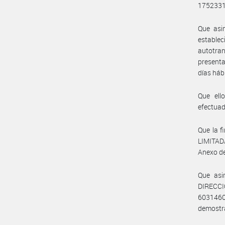
175233
Que asim
estable
autotran
presenta
días háb
Que ello
efectuad
Que la
LIMITADA
Anexo d
Que asi
DIRECCI
6031460
demostra