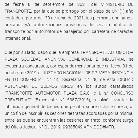
de fecha 8 de septiembre de 2021 del MINISTERIO DE
TRANSPORTE, por la que se prorrogó por el plazo de UN (1) año
contado a partir del 30 de junio de 2021, los permisos originarios,
precarios y/o autorizaciones provisorias de servicio público de
transporte por automotor de pasajeros por carretera de carácter
Internacional.
Que por su lado, dado que la empresa TRANSPORTE AUTOMOTOR
PLAZA SOCIEDAD ANÓNIMA, COMERCIAL E INDUSTRIAL se
encuentra concursada, corresponde mencionar que en fecha 31 de
octubre de 2019 el JUZGADO NACIONAL DE PRIMERA INSTANCIA
EN LO COMERCIAL N° 14, Secretaría N° 28, de esta CIUDAD
AUTÓNOMA DE BUENOS AIRES, en los autos caratulados
“TRANSPORTE AUTOMOTOR PLAZA S.A.C. e I. s/ CONCURSO
PREVENTIVO” (Expediente N° 5387/2015), resolvió levantar la
inhibición general de bienes que pesaba sobre dicha empresa, al
único fin de inscribir las cesiones de trazas acordadas por la misma,
entre las que se encuentran las cesiones en trato, conforme surge
del Oficio Judicial Nº OJ-2019- 99385049-APN-DGD#MTR.