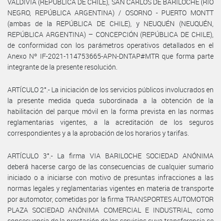
VALDIVIA (REPÚBLICA DE CHILE), SAN CARLOS DE BARILOCHE (RÍO
NEGRO, REPÚBLICA ARGENTINA) / OSORNO - PUERTO MONTT
(ambas de la REPÚBLICA DE CHILE), y NEUQUÉN (NEUQUÉN,
REPÚBLICA ARGENTINA) – CONCEPCIÓN (REPÚBLICA DE CHILE),
de conformidad con los parámetros operativos detallados en el
Anexo Nº IF-2021-114753665-APN-DNTAP#MTR que forma parte
integrante de la presente resolución.
ARTÍCULO 2°.- La iniciación de los servicios públicos involucrados en
la presente medida queda subordinada a la obtención de la
habilitación del parque móvil en la forma prevista en las normas
reglamentarias vigentes, a la acreditación de los seguros
correspondientes y a la aprobación de los horarios y tarifas.
ARTÍCULO 3°.- La firma VIA BARILOCHE SOCIEDAD ANÓNIMA
deberá hacerse cargo de las consecuencias de cualquier sumario
iniciado o a iniciarse con motivo de presuntas infracciones a las
normas legales y reglamentarias vigentes en materia de transporte
por automotor, cometidas por la firma TRANSPORTES AUTOMOTOR
PLAZA SOCIEDAD ANÓNIMA COMERCIAL E INDUSTRIAL, como
consecuencia de la prestación de los servicios cuya transferencia se