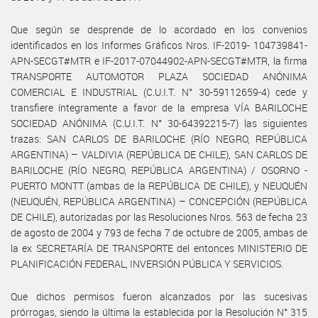
Que según se desprende de lo acordado en los convenios
identificados en los Informes Gráficos Nros. IF-2019- 104739841-
APN-SECGT#MTR e IF-2017-07044902-APN-SECGT#MTR, la firma
TRANSPORTE AUTOMOTOR PLAZA SOCIEDAD ANÓNIMA
COMERCIAL E INDUSTRIAL (C.U.I.T. N° 30-59112659-4) cede y
transfiere íntegramente a favor de la empresa VÍA BARILOCHE
SOCIEDAD ANÓNIMA (C.U.I.T. N° 30-64392215-7) las siguientes
trazas: SAN CARLOS DE BARILOCHE (RÍO NEGRO, REPÚBLICA
ARGENTINA) – VALDIVIA (REPÚBLICA DE CHILE), SAN CARLOS DE
BARILOCHE (RÍO NEGRO, REPÚBLICA ARGENTINA) / OSORNO -
PUERTO MONTT (ambas de la REPÚBLICA DE CHILE), y NEUQUÉN
(NEUQUÉN, REPÚBLICA ARGENTINA) – CONCEPCIÓN (REPÚBLICA
DE CHILE), autorizadas por las Resoluciones Nros. 563 de fecha 23
de agosto de 2004 y 793 de fecha 7 de octubre de 2005, ambas de
la ex SECRETARÍA DE TRANSPORTE del entonces MINISTERIO DE
PLANIFICACIÓN FEDERAL, INVERSIÓN PÚBLICA Y SERVICIOS.
Que dichos permisos fueron alcanzados por las sucesivas
prórrogas, siendo la última la establecida por la Resolución N° 315