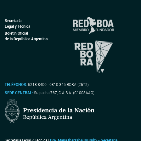
Secretaría
Legal y Técnica
Boletín Oficial
de la República Argentina
TELÉFONOS:
5218-8400 - 0810-345-BORA (2672)
SEDE CENTRAL:
Suipacha 767, C.A.B.A. (C1008AAO)
Secretaría Legal y Técnica |
Dra. María Ibarzabal Murphy - Secretaria