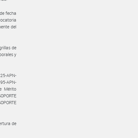
de fecha
vocatoria
ente del
rillas de
borales y
825-APN-
595-APN-
e Mérito
 SOPORTE
 SOPORTE
ertura de