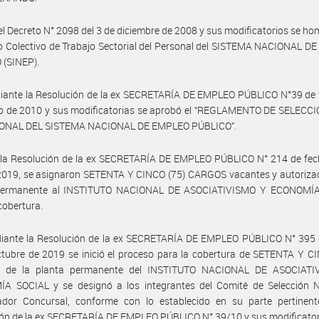
el Decreto N° 2098 del 3 de diciembre de 2008 y sus modificatorios se ho
 Colectivo de Trabajo Sectorial del Personal del SISTEMA NACIONAL D
 (SINEP).
iante la Resolución de la ex SECRETARÍA DE EMPLEO PÚBLICO N°39 de 
o de 2010 y sus modificatorias se aprobó el “REGLAMENTO DE SELECC
ONAL DEL SISTEMA NACIONAL DE EMPLEO PÚBLICO”.
 la Resolución de la ex SECRETARÍA DE EMPLEO PÚBLICO N° 214 de fec
 2019, se asignaron SETENTA Y CINCO (75) CARGOS vacantes y autoriza
permanente al INSTITUTO NACIONAL DE ASOCIATIVISMO Y ECONOMÍ
cobertura.
iante la Resolución de la ex SECRETARÍA DE EMPLEO PÚBLICO N° 395 
tubre de 2019 se inició el proceso para la cobertura de SETENTA Y C
 de la planta permanente del INSTITUTO NACIONAL DE ASOCIATI
A SOCIAL y se designó a los integrantes del Comité de Selección N
ador Concursal, conforme con lo establecido en su parte pertinent
ón de la ex SECRETARÍA DE EMPLEO PÚBLICO N° 39/10 y sus modificator