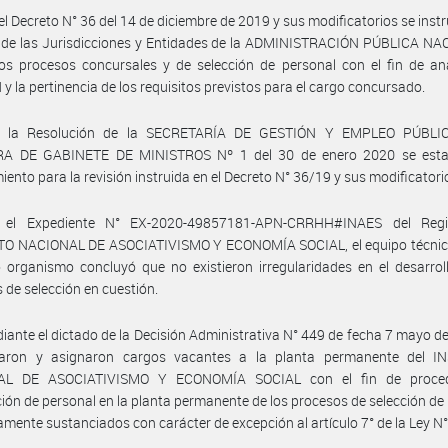
el Decreto N° 36 del 14 de diciembre de 2019 y sus modificatorios se instr
s de las Jurisdicciones y Entidades de la ADMINISTRACIÓN PÚBLICA NA
los procesos concursales y de selección de personal con el fin de an
d y la pertinencia de los requisitos previstos para el cargo concursado.
r la Resolución de la SECRETARÍA DE GESTIÓN Y EMPLEO PÚBLIC
A DE GABINETE DE MINISTROS Nº 1 del 30 de enero 2020 se estab
iento para la revisión instruida en el Decreto N° 36/19 y sus modificatori
el Expediente N° EX-2020-49857181-APN-CRRHH#INAES del Regi
TO NACIONAL DE ASOCIATIVISMO Y ECONOMÍA SOCIAL, el equipo técnico
 organismo concluyó que no existieron irregularidades en el desarrol
 de selección en cuestión.
iante el dictado de la Decisión Administrativa N° 449 de fecha 7 mayo d
raron y asignaron cargos vacantes a la planta permanente del I
AL DE ASOCIATIVISMO Y ECONOMÍA SOCIAL con el fin de proced
ión de personal en la planta permanente de los procesos de selección de
mente sustanciados con carácter de excepción al artículo 7° de la Ley N°