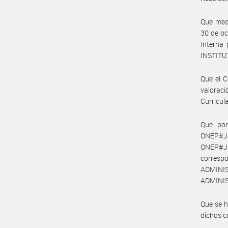
Que med
30 de oc
Interna
INSTITU
Que el C
valoraci
Curricul
Que por
ONEP#JG
ONEP#JG
corresp
ADMINIS
ADMINIS
Que se h
dichos c