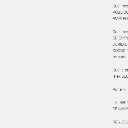
Que me
PÚBLICO
EMPLEO 
Que me
DE EMPL
JURIDI
COORDI
tomado l
Que la p
la ex S
Por ello,
LA SEC
DE MIN
RESUELV