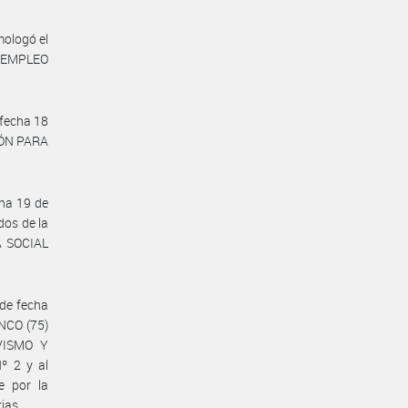
mologó el
E EMPLEO
fecha 18
IÓN PARA
ha 19 de
dos de la
A SOCIAL
de fecha
INCO (75)
VISMO Y
º 2 y al
e por la
ias.