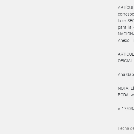
ARTÍCULO
correspo
la ex S
para la 
NACIONA
Anexo I
ARTÍCUL
OFICIAL 
Ana Gabr
NOTA: El
BORA -ww
e. 17/0
Fecha d