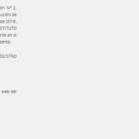
ión Nº 2,
lución de
de 2019,
NSTITUTO
te en el
sente.
REGISTRO
n web del