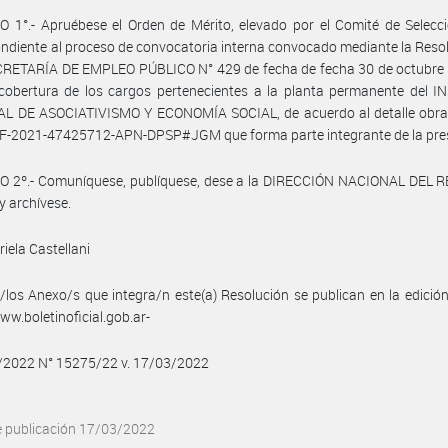
 1°.- Apruébese el Orden de Mérito, elevado por el Comité de Selecc
ndiente al proceso de convocatoria interna convocado mediante la Reso
ECRETARÍA DE EMPLEO PÚBLICO N° 429 de fecha de fecha 30 de octubre 
cobertura de los cargos pertenecientes a la planta permanente del I
L DE ASOCIATIVISMO Y ECONOMÍA SOCIAL, de acuerdo al detalle obran
 IF-2021-47425712-APN-DPSP#JGM que forma parte integrante de la pre
O 2º.- Comuníquese, publíquese, dese a la DIRECCIÓN NACIONAL DEL 
y archívese.
iela Castellani
/los Anexo/s que integra/n este(a) Resolución se publican en la edició
w.boletinoficial.gob.ar-
3/2022 N° 15275/22 v. 17/03/2022
e publicación 17/03/2022