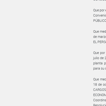
Que por 
Convenio
PÚBLICO
Que med
de marz
EL PERS
Que por
julio de
planta 
para su 
Que med
18 de oc
CARGOS
ECONOMÍ
Coordin
Resoluci