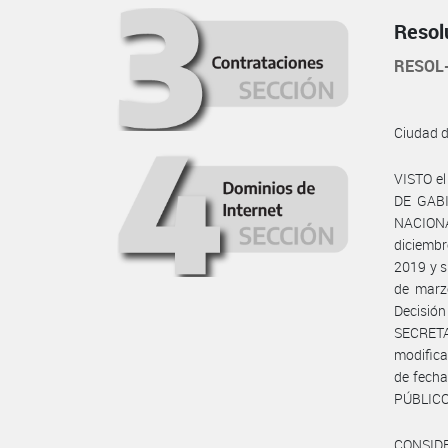
Resol
RESOL
Ciudad 
VISTO e
DE GABI
NACIONA
diciembr
2019 y s
de marzo
Decisió
SECRET
modifica
de fecha
PÚBLICO
CONSID