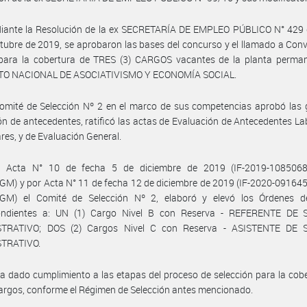
iante la Resolución de la ex SECRETARÍA DE EMPLEO PÚBLICO N° 429 
tubre de 2019, se aprobaron las bases del concurso y el llamado a Con
 para la cobertura de TRES (3) CARGOS vacantes de la planta perman
TO NACIONAL DE ASOCIATIVISMO Y ECONOMÍA SOCIAL.
omité de Selección Nº 2 en el marco de sus competencias aprobó las g
ón de antecedentes, ratificó las actas de Evaluación de Antecedentes La
ares, y de Evaluación General.
 Acta N° 10 de fecha 5 de diciembre de 2019 (IF-2019-108506
M) y por Acta N° 11 de fecha 12 de diciembre de 2019 (IF-2020-09164
M) el Comité de Selección Nº 2, elaboró y elevó los Órdenes d
ondientes a: UN (1) Cargo Nivel B con Reserva - REFERENTE DE
TRATIVO; DOS (2) Cargos Nivel C con Reserva - ASISTENTE DE
TRATIVO.
a dado cumplimiento a las etapas del proceso de selección para la cob
argos, conforme el Régimen de Selección antes mencionado.