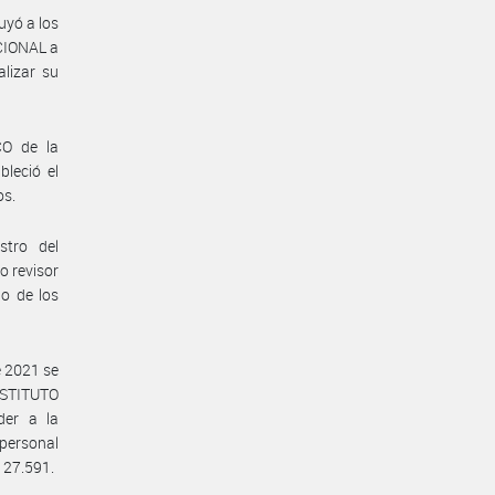
uyó a los
CIONAL a
alizar su
O de la
leció el
os.
stro del
 revisor
lo de los
e 2021 se
NSTITUTO
er a la
 personal
 27.591.