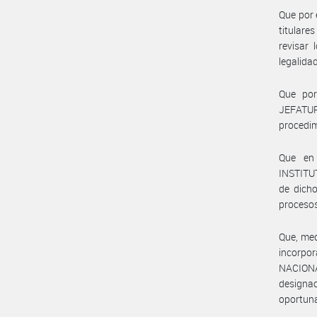
Que por 
titulare
revisar 
legalida
Que po
JEFATUR
procedim
Que en 
INSTITU
de dicho
procesos
Que, med
incorpo
NACION
designac
oportuna