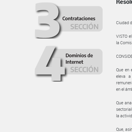
Resol
Ciudad 
VISTO e
la Comis
CONSID
Que en e
eleva a
remuner
en el ám
Que anal
sectoria
la activ
Que, asi