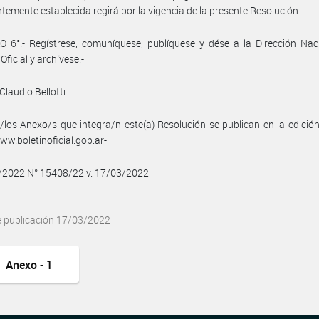
temente establecida regirá por la vigencia de la presente Resolución.
 6°.- Regístrese, comuníquese, publíquese y dése a la Dirección Nac
Oficial y archívese.-
Claudio Bellotti
/los Anexo/s que integra/n este(a) Resolución se publican en la edició
w.boletinoficial.gob.ar-
3/2022 N° 15408/22 v. 17/03/2022
e publicación 17/03/2022
Anexo - 1