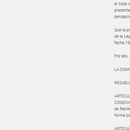
el total
presente
percepci
Que la p
de la Le
fecha 19
Por ello,
LA COM
RESUELV
ARTÍCULO
COSECHA 
de febre
forma pa
ARTÍCULO