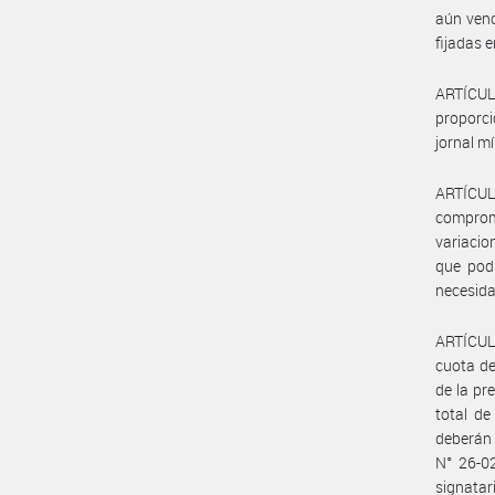
aún venc
fijadas 
ARTÍCUL
proporci
jornal m
ARTÍCUL
comprome
variacio
que podr
necesida
ARTÍCULO
cuota de
de la pr
total de
deberán 
N° 26-02
signatar