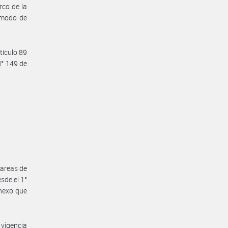
rco de la
y modo de
tículo 89
N° 149 de
tareas de
sde el 1°
Anexo que
vigencia