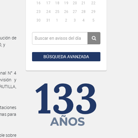
16
17
18
19
20
21
22
23
24
25
26
27
28
29
30
31
1
2
3
4
5
ución de
, y
BÚSQUEDA AVANZADA
onal N° 4
visión y
RUTILLA,
ntaciones
imas para
ble sobre