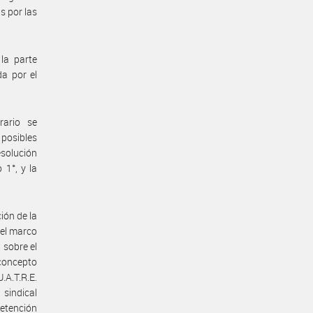
s por las
la parte
a por el
rario se
 posibles
esolución
 1°, y la
ión de la
 el marco
 sobre el
concepto
.A.T.R.E.
 sindical
retención