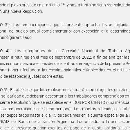
ido el plazo previsto en el artículo 1º, y hasta tanto no sean reemplazada
en una nueva Resolución.
O 3°.- Las remuneraciones que la presente aprueba llevan incluida 
onal del sueldo anual complementario, con excepción a la determinad
ínimo garantizado.
O 4°.- Los integrantes de la Comisión Nacional de Trabajo Ag
ten a reunirse en el mes de septiembre de 2022, a fin de analizar las
nes económicas acaecidas desde la entrada en vigencia de la presente R
ían haber afectado a las escalas salariales establecidas en el artículo
d de establecer ajustes sobre estas.
 5°.- Establécese que los empleadores actuarán como agentes de retenc
 solidaridad que deberán descontar a los trabajadores comprendidos en
esente Resolución, que se establece en el DOS POR CIENTO (2%) mensual
 las remuneraciones de dicho personal. Los montos retenidos en tal 
ser depositados hasta el día 15 de cada mes en la cuenta especial de la U
6/48 del Banco de la Nación Argentina. Los afiliados a la asociación
ia de la presente quedan exentos de pago de la cuota solidaria. La 