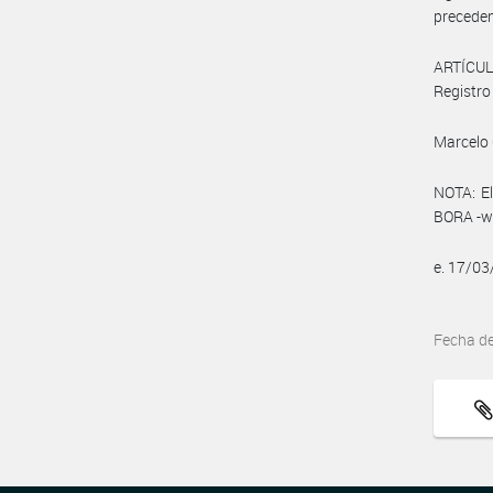
preceden
ARTÍCULO
Registro 
Marcelo 
NOTA: El
BORA -ww
e. 17/0
Fecha d