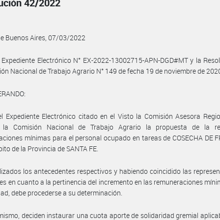
ución 42/2022
de Buenos Aires, 07/03/2022
l Expediente Electrónico N° EX-2022-13002715-APN-DGD#MT y la Resol
ión Nacional de Trabajo Agrario N° 149 de fecha 19 de noviembre de 2020
ERANDO:
l Expediente Electrónico citado en el Visto la Comisión Asesora Regi
 la Comisión Nacional de Trabajo Agrario la propuesta de la re
aciones mínimas para el personal ocupado en tareas de COSECHA DE F
bito de la Provincia de SANTA FE.
izados los antecedentes respectivos y habiendo coincidido las represe
les en cuanto a la pertinencia del incremento en las remuneraciones mín
idad, debe procederse a su determinación.
mismo, deciden instaurar una cuota aporte de solidaridad gremial aplica