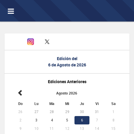
Toggle
navigation
Edición del
6 de Agosto de 2026
Ediciones Anteriores
Agosto 2026
Do
Lu
Ma
Mi
Ju
Vi
Sa
26
27
28
29
30
31
1
2
3
4
5
6
7
8
9
10
11
12
13
14
15