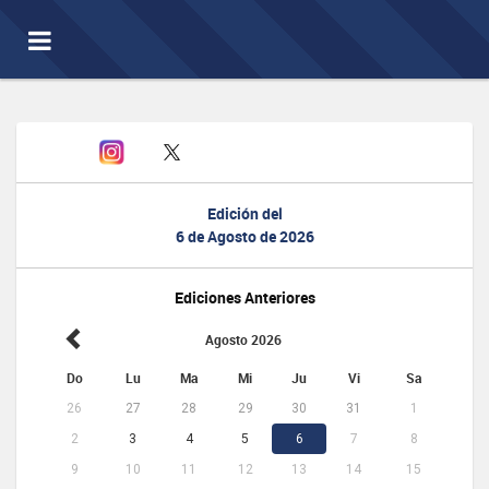
Toggle
navigation
Edición del
6 de Agosto de 2026
Ediciones Anteriores
Agosto 2026
Do
Lu
Ma
Mi
Ju
Vi
Sa
26
27
28
29
30
31
1
2
3
4
5
6
7
8
9
10
11
12
13
14
15