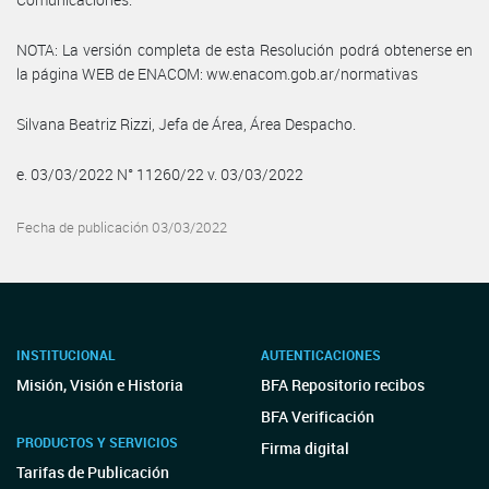
NOTA: La versión completa de esta Resolución podrá obtenerse en
la página WEB de ENACOM: ww.enacom.gob.ar/normativas
Silvana Beatriz Rizzi, Jefa de Área, Área Despacho.
e. 03/03/2022 N° 11260/22 v. 03/03/2022
Fecha de publicación 03/03/2022
INSTITUCIONAL
AUTENTICACIONES
Misión, Visión e Historia
BFA Repositorio recibos
BFA Verificación
PRODUCTOS Y SERVICIOS
Firma digital
Tarifas de Publicación