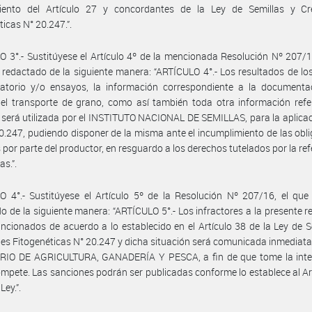
iento del Artículo 27 y concordantes de la Ley de Semillas y Cr
ticas N° 20.247.”.
 3°.- Sustitúyese el Artículo 4º de la mencionada Resolución Nº 207/1
redactado de la siguiente manera: “ARTÍCULO 4°.- Los resultados de los
ratorio y/o ensayos, la información correspondiente a la documenta
l transporte de grano, como así también toda otra información refer
será utilizada por el INSTITUTO NACIONAL DE SEMILLAS, para la aplicac
0.247, pudiendo disponer de la misma ante el incumplimiento de las obl
 por parte del productor, en resguardo a los derechos tutelados por la ref
as.”.
 4°.- Sustitúyese el Artículo 5º de la Resolución Nº 207/16, el que
o de la siguiente manera: “ARTÍCULO 5°.- Los infractores a la presente r
ncionados de acuerdo a lo establecido en el Artículo 38 de la Ley de S
es Fitogenéticas N° 20.247 y dicha situación será comunicada inmediat
RIO DE AGRICULTURA, GANADERÍA Y PESCA, a fin de que tome la inte
ompete. Las sanciones podrán ser publicadas conforme lo establece al Ar
Ley.”.