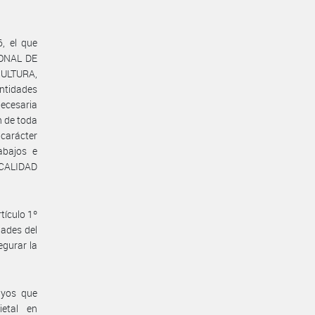
6, el que
IONAL DE
CULTURA,
ntidades
necesaria
n de toda
 carácter
abajos e
CALIDAD
tículo 1º
dades del
egurar la
ayos que
ietal en