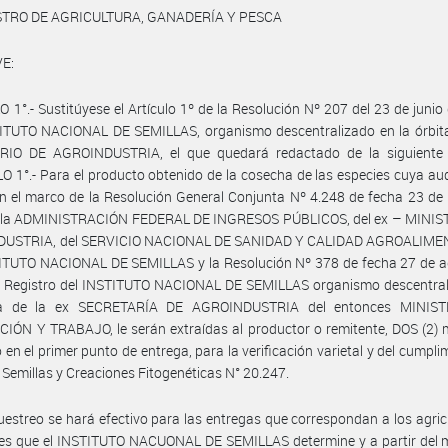
STRO DE AGRICULTURA, GANADERÍA Y PESCA
E:
 1°.- Sustitúyese el Artículo 1º de la Resolución Nº 207 del 23 de junio
ITUTO NACIONAL DE SEMILLAS, organismo descentralizado en la órbita 
RIO DE AGROINDUSTRIA, el que quedará redactado de la siguiente
O 1°.- Para el producto obtenido de la cosecha de las especies cuya aud
en el marco de la Resolución General Conjunta Nº 4.248 de fecha 23 d
 la ADMINISTRACIÓN FEDERAL DE INGRESOS PÚBLICOS, del ex – MINIS
USTRIA, del SERVICIO NACIONAL DE SANIDAD Y CALIDAD AGROALIME
TITUTO NACIONAL DE SEMILLAS y la Resolución Nº 378 de fecha 27 de a
l Registro del INSTITUTO NACIONAL DE SEMILLAS organismo descentral
ta de la ex SECRETARÍA DE AGROINDUSTRIA del entonces MINIS
ÓN Y TRABAJO, le serán extraídas al productor o remitente, DOS (2) 
 en el primer punto de entrega, para la verificación varietal y del cumpli
e Semillas y Creaciones Fitogenéticas N° 20.247.
estreo se hará efectivo para las entregas que correspondan a los agric
tes que el INSTITUTO NACUONAL DE SEMILLAS determine y a partir del