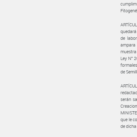
cumplim
Fitogené
ARTÍCULO
quedará 
de labo
ampara e
muestra 
Ley N° 2
formales
de Semill
ARTÍCULO
redactad
serán sa
Creacion
MINISTE
que le c
de dicha 