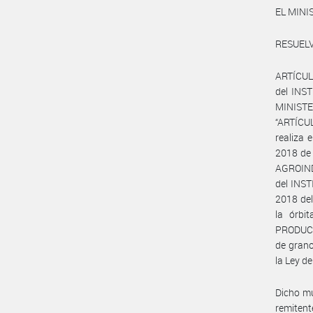
EL MINI
RESUELV
ARTÍCULO
del INST
MINISTE
“ARTÍCUL
realiza 
2018 de
AGROIND
del INS
2018 de
la órbi
PRODUCCI
de grano
la Ley d
Dicho mu
remiten