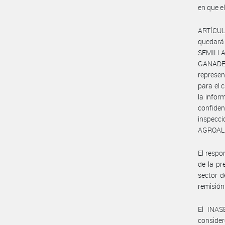
en que el
ARTÍCULO
quedará
SEMILLA
GANADER
represen
para el 
la infor
confiden
inspec
AGROALI
El respo
de la pr
sector d
remisión
El INAS
conside