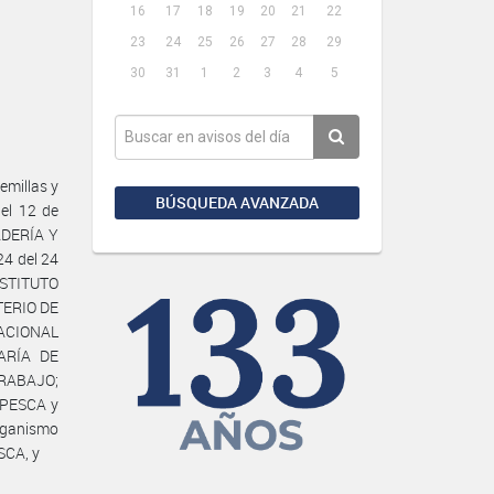
16
17
18
19
20
21
22
23
24
25
26
27
28
29
30
31
1
2
3
4
5
emillas y
BÚSQUEDA AVANZADA
del 12 de
ADERÍA Y
24 del 24
INSTITUTO
TERIO DE
NACIONAL
TARÍA DE
TRABAJO;
 PESCA y
rganismo
SCA, y