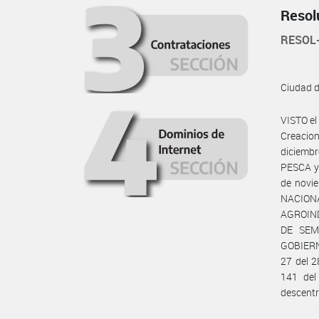
Resol
RESOL
Ciudad 
VISTO el
Creacion
diciemb
PESCA y 
de novie
NACIONAL
AGROIND
DE SEMI
GOBIERN
27 del 
141 del
descent