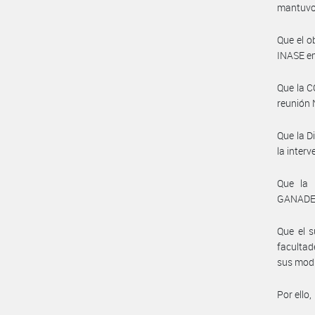
mantuvo
Que el o
INASE em
Que la C
reunión 
Que la 
la inter
Que la 
GANADER
Que el s
facultad
sus modi
Por ello,