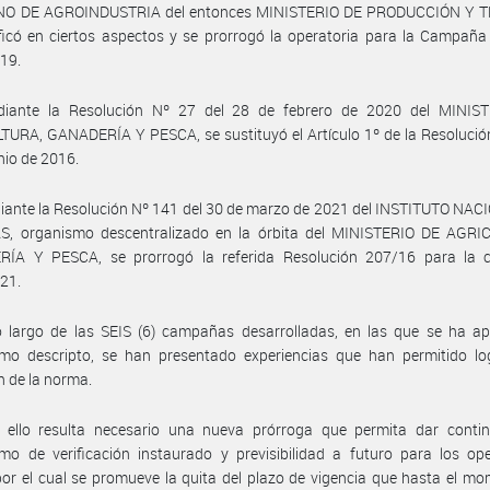
O DE AGROINDUSTRIA del entonces MINISTERIO DE PRODUCCIÓN Y 
icó en ciertos aspectos y se prorrogó la operatoria para la Campaña
19.
iante la Resolución Nº 27 del 28 de febrero de 2020 del MINIS
URA, GANADERÍA Y PESCA, se sustituyó el Artículo 1º de la Resolució
unio de 2016.
ante la Resolución Nº 141 del 30 de marzo de 2021 del INSTITUTO NAC
S, organismo descentralizado en la órbita del MINISTERIO DE AGRI
ÍA Y PESCA, se prorrogó la referida Resolución 207/16 para la
21.
 largo de las SEIS (6) campañas desarrolladas, en las que se ha apl
mo descripto, se han presentado experiencias que han permitido lo
n de la norma.
 ello resulta necesario una nueva prórroga que permita dar contin
o de verificación instaurado y previsibilidad a futuro para los ope
or el cual se promueve la quita del plazo de vigencia que hasta el m