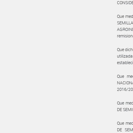
CONSID
Que medi
SEMILLA
AGROINDU
remision
Que dicho
utilizad
establec
Que med
NACIONA
2016/20
Que med
DE SEMIL
Que med
DE SEMI