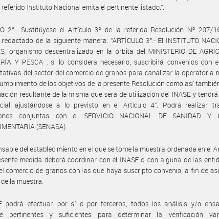
 referido Instituto Nacional emita el pertinente listado.”.
 2°.- Sustitúyese el Artículo 3º de la referida Resolución Nº 207/1
 redactado de la siguiente manera: “ARTÍCULO 3°.- El INSTITUTO NAC
S, organismo descentralizado en la órbita del MINISTERIO DE AGRI
ÍA Y PESCA , si lo considera necesario, suscribirá convenios con e
tativas del sector del comercio de granos para canalizar la operatoria 
cumplimiento de los objetivos de la presente Resolución como así tambié
mación resultante de la misma que será de utilización del INASE y tendrá
cial ajustándose a lo previsto en el Artículo 4°. Podrá realizar tr
ciones conjuntas con el SERVICIO NACIONAL DE SANIDAD Y 
MENTARIA (SENASA).
nsable del establecimiento en el que se tome la muestra ordenada en el Ar
esente medida deberá coordinar con el INASE o con alguna de las enti
el comercio de granos con las que haya suscripto convenio, a fin de as
 de la muestra.
E podrá efectuar, por sí o por terceros, todos los análisis y/o ens
re pertinentes y suficientes para determinar la verificación var