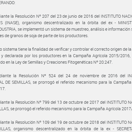
ERANDO:
ante la Resolución Nº 207 del 23 de junio de 2016 del INSTITUTO NAC
S (INASE), organismo descentralizado en la órbita del ex - MINIS
STRIA, se implementó un sistema de muestreo, análisis e información 
es de granos de soja de parte de los productores.
 sistema tiene la finalidad de verificar y controlar el correcto origen de l
a y declarada por los productores en la Campaña Agrícola 2015/2016,
ido en la Ley de Semillas y Creaciones Fitogenéticas Nº 20.247.
iante la Resolución Nº 524 del 24 de noviembre de 2016 del I
L DE SEMILLAS, se prorrogó el referido mecanismo para la Campaña 
17.
iante la Resolución Nº 799 del 13 de octubre de 2017 del INSTITUTO 
LAS, se prorrogó el referido mecanismo para la Campaña Agrícola 2017
iante la Resolución Nº 109 del 19 de octubre de 2018 del INSTITUTO 
LLAS, organismo descentralizado en la órbita de la ex - SECRE