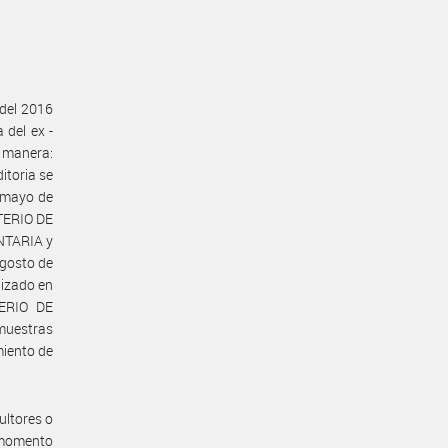
 del 2016
del ex -
 manera:
itoria se
e mayo de
TERIO DE
NTARIA y
gosto de
izado en
TERIO DE
muestras
miento de
ultores o
 momento