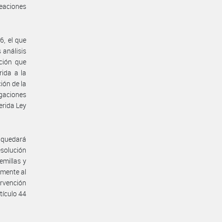
eaciones
6, el que
 análisis
ción que
ida a la
ión de la
igaciones
erida Ley
 quedará
esolución
emillas y
amente al
rvención
tículo 44