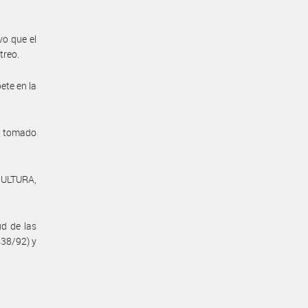
vo que el
treo.
te en la
a tomado
CULTURA,
ud de las
438/92) y