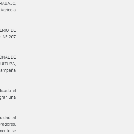
TRABAJO,
 Agrícola
TERIO DE
n Nº 207
IONAL DE
CULTURA,
 campaña
icado el
grar una
uidad al
radores,
omento se