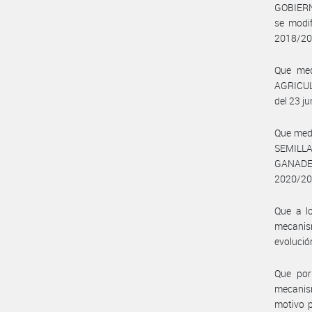
GOBIERN
se modif
2018/20
Que med
AGRICULT
del 23 j
Que medi
SEMILLA
GANADER
2020/20
Que a lo
mecanis
evolució
Que por
mecanism
motivo p