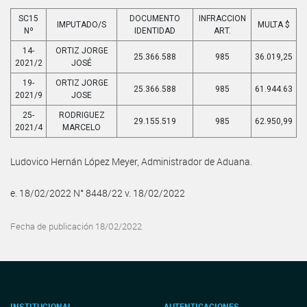
SC15
DOCUMENTO
INFRACCION
IMPUTADO/S
MULTA $
Nº
IDENTIDAD
ART.
14-
ORTIZ JORGE
25.366.588
985
36.019,25
2021/2
JOSÉ
19-
ORTIZ JORGE
25.366.588
985
61.944.63
2021/9
JOSE
25-
RODRIGUEZ
29.155.519
985
62.950,99
2021/4
MARCELO
Ludovico Hernán López Meyer, Administrador de Aduana.
e. 18/02/2022 N° 8448/22 v. 18/02/2022
Fecha de publicación 18/02/2022
INSTITUCIONAL
AUTENTICACIONES