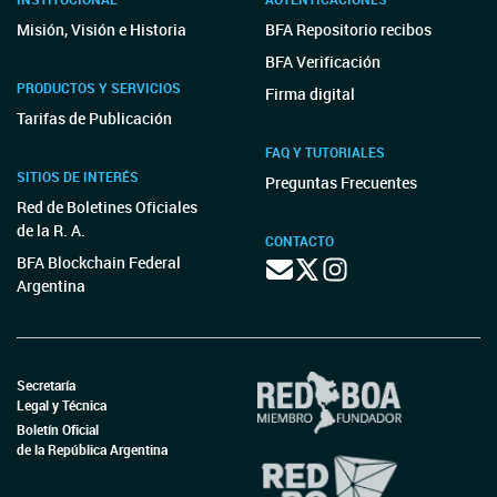
Misión, Visión e Historia
BFA Repositorio recibos
BFA Verificación
PRODUCTOS Y SERVICIOS
Firma digital
Tarifas de Publicación
FAQ Y TUTORIALES
SITIOS DE INTERÉS
Preguntas Frecuentes
Red de Boletines Oficiales
de la R. A.
CONTACTO
BFA Blockchain Federal
Argentina
Secretaría
Legal y Técnica
Boletín Oficial
de la República Argentina