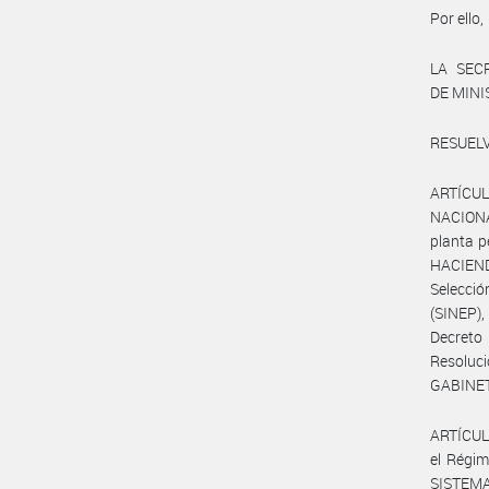
Por ello,
LA SEC
DE MIN
RESUELV
ARTÍCUL
NACIONAL
planta 
HACIEND
Selecci
(SINEP),
Decreto 
Resoluc
GABINETE
ARTÍCULO
el Régim
SISTEMA