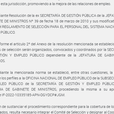
 esta jurisdicción, promoviendo a la mejora de las relaciones de empleo.
iante Resolución de la ex SECRETARÍA DE GESTIÓN PÚBLICA de la JEF
E DE MINISTROS Nº 39 de fecha 18 de marzo de 2010 y sus modificato
el REGLAMENTO DE SELECCIÓN PARA EL PERSONAL DEL SISTEMA NAC
PÚBLICO.
orme el artículo 2º del Anexo de la resolución mencionada se estableci
 de selección serán organizados, convocados y coordinados por la SE
TIÓN Y EMPLEO PÚBLICO dependiente de la JEFATURA DE GABI
OS.
ante la mencionada norma se estableció, entre otras cuestiones, la 
de los perfiles a la OFICINA NACIONAL DE EMPLEO PÚBLICO de la SUBSE
LEO PÚBLICO de la SECRETARÍA DE GESTIÓN Y EMPLEO PÚBLIC
RA DE GABINETE DE MINISTROS, procediendo la misma a su apr
e IF-2022-10335185-APN-DGYDCP#JGM.
in de sustanciar el procedimiento correspondiente para la cobertura de l
dos, resulta necesario integrar el Comité de Selección y designar al Co