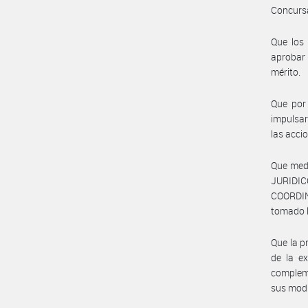
Concursa
Que los 
aprobar 
mérito.
Que por 
impulsar
las acci
Que med
JURIDI
COORDI
tomado l
Que la p
de la e
complem
sus mod