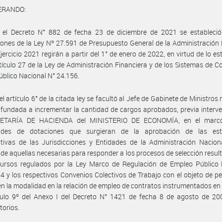
ERANDO:
 el Decreto N° 882 de fecha 23 de diciembre de 2021 se estableció
iones de la Ley Nº 27.591 de Presupuesto General de la Administración
Ejercicio 2021 regirán a partir del 1° de enero de 2022, en virtud de lo es
rtículo 27 de la Ley de Administración Financiera y de los Sistemas de Co
úblico Nacional N° 24.156.
el artículo 6° de la citada ley se facultó al Jefe de Gabinete de Ministros
 fundada a incrementar la cantidad de cargos aprobados, previa interv
RETARÍA DE HACIENDA del MINISTERIO DE ECONOMÍA, en el marco
ades de dotaciones que surgieran de la aprobación de las est
tivas de las Jurisdicciones y Entidades de la Administración Nacion
de aquellas necesarias para responder a los procesos de selección resul
cursos regulados por la Ley Marco de Regulación de Empleo Público 
4 y los respectivos Convenios Colectivos de Trabajo con el objeto de pe
n la modalidad en la relación de empleo de contratos instrumentados en
ículo 9º del Anexo I del Decreto N° 1421 de fecha 8 de agosto de 20
torios.