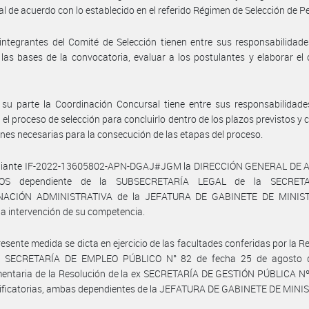
l de acuerdo con lo establecido en el referido Régimen de Selección de P
integrantes del Comité de Selección tienen entre sus responsabilidade
las bases de la convocatoria, evaluar a los postulantes y elaborar el
su parte la Coordinación Concursal tiene entre sus responsabilidade
 el proceso de selección para concluirlo dentro de los plazos previstos y 
ones necesarias para la consecución de las etapas del proceso.
iante IF-2022-13605802-APN-DGAJ#JGM la DIRECCIÓN GENERAL DE
COS dependiente de la SUBSECRETARÍA LEGAL de la SECRET
NACIÓN ADMINISTRATIVA de la JEFATURA DE GABINETE DE MINIST
a intervención de su competencia.
resente medida se dicta en ejercicio de las facultades conferidas por la R
x SECRETARÍA DE EMPLEO PÚBLICO N° 82 de fecha 25 de agosto 
entaria de la Resolución de la ex SECRETARÍA DE GESTIÓN PÚBLICA Nº
ificatorias, ambas dependientes de la JEFATURA DE GABINETE DE MINI