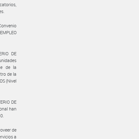
catorios,
es.
Convenio
E EMPLEO
ERIO DE
unidades
te de la
ro de la
S (Nivel
STERIO DE
onal han
20.
roveer de
rvicios a