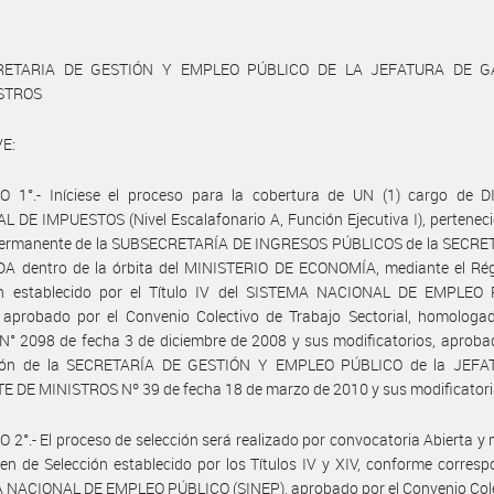
RETARIA DE GESTIÓN Y EMPLEO PÚBLICO DE LA JEFATURA DE G
ISTROS
E:
O 1°.- Iníciese el proceso para la cobertura de UN (1) cargo de 
 DE IMPUESTOS (Nivel Escalafonario A, Función Ejecutiva I), perteneci
permanente de la SUBSECRETARÍA DE INGRESOS PÚBLICOS de la SECRE
A dentro de la órbita del MINISTERIO DE ECONOMÍA, mediante el Ré
ón establecido por el Título IV del SISTEMA NACIONAL DE EMPLEO
 aprobado por el Convenio Colectivo de Trabajo Sectorial, homologad
N° 2098 de fecha 3 de diciembre de 2008 y sus modificatorios, aproba
ión de la SECRETARÍA DE GESTIÓN Y EMPLEO PÚBLICO de la JEF
 DE MINISTROS Nº 39 de fecha 18 de marzo de 2010 y sus modificatori
 2°.- El proceso de selección será realizado por convocatoria Abierta y
en de Selección establecido por los Títulos IV y XIV, conforme corresp
 NACIONAL DE EMPLEO PÚBLICO (SINEP), aprobado por el Convenio Cole