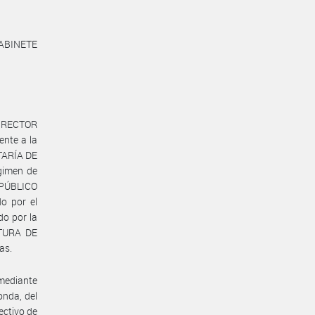
ABINETE
DIRECTOR
ente a la
TARÍA DE
gimen de
 PÚBLICO
o por el
do por la
ATURA DE
as.
 mediante
onda, del
ctivo de