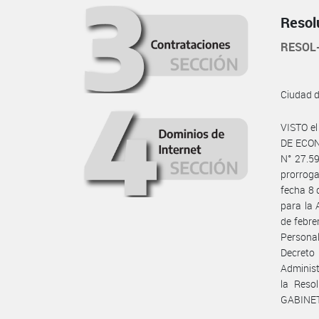
Resol
RESOL
Ciudad 
VISTO e
DE ECONO
N° 27.59
prorroga
fecha 8 
para la 
de febre
Persona
Decreto 
Administ
la Reso
GABINETE