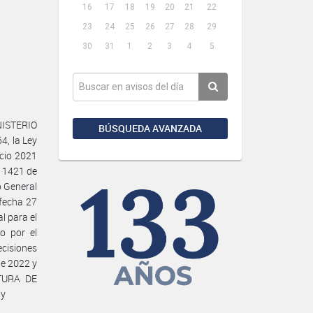
16
17
18
19
20
21
22
23
24
25
26
27
28
29
30
31
1
2
3
4
5
NISTERIO
BÚSQUEDA AVANZADA
4, la Ley
icio 2021
º 1421 de
o General
 fecha 27
l para el
o por el
ecisiones
de 2022 y
ATURA DE
 y