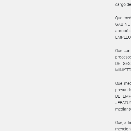
cargo de
Que med
GABINET
aprobó 
EMPLEO 
Que conf
procesos
DE GES
MINISTR
Que medi
previa 
DE EMP
JEFATU
mediant
Que, a f
menciona