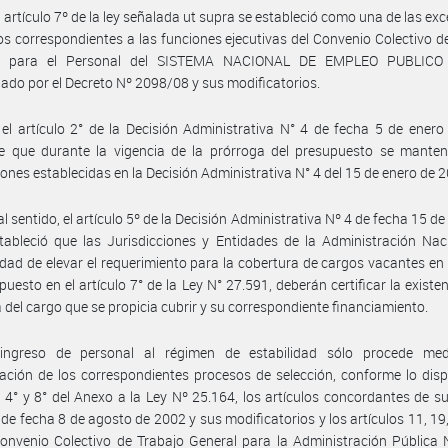
l artículo 7º de la ley señalada ut supra se estableció como una de las ex
os correspondientes a las funciones ejecutivas del Convenio Colectivo d
al para el Personal del SISTEMA NACIONAL DE EMPLEO PUBLICO 
do por el Decreto Nº 2098/08 y sus modificatorios.
el artículo 2° de la Decisión Administrativa N° 4 de fecha 5 de ener
ce que durante la vigencia de la prórroga del presupuesto se manten
iones establecidas en la Decisión Administrativa N° 4 del 15 de enero de 
al sentido, el artículo 5º de la Decisión Administrativa Nº 4 de fecha 15 de
ableció que las Jurisdicciones y Entidades de la Administración Nac
dad de elevar el requerimiento para la cobertura de cargos vacantes en
spuesto en el artículo 7° de la Ley N° 27.591, deberán certificar la existen
 del cargo que se propicia cubrir y su correspondiente financiamiento.
ingreso de personal al régimen de estabilidad sólo procede med
ación de los correspondientes procesos de selección, conforme lo dis
s 4° y 8° del Anexo a la Ley Nº 25.164, los artículos concordantes de s
de fecha 8 de agosto de 2002 y sus modificatorios y los artículos 11, 19,
onvenio Colectivo de Trabajo General para la Administración Pública 