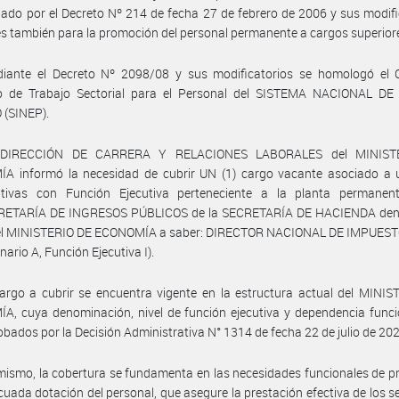
do por el Decreto Nº 214 de fecha 27 de febrero de 2006 y sus modifi
es también para la promoción del personal permanente a cargos superior
iante el Decreto Nº 2098/08 y sus modificatorios se homologó el 
vo de Trabajo Sectorial para el Personal del SISTEMA NACIONAL D
 (SINEP).
 DIRECCIÓN DE CARRERA Y RELACIONES LABORALES del MINIST
A informó la necesidad de cubrir UN (1) cargo vacante asociado a 
ativas con Función Ejecutiva perteneciente a la planta permanen
ETARÍA DE INGRESOS PÚBLICOS de la SECRETARÍA DE HACIENDA dent
del MINISTERIO DE ECONOMÍA a saber: DIRECTOR NACIONAL DE IMPUESTO
nario A, Función Ejecutiva I).
argo a cubrir se encuentra vigente en la estructura actual del MINI
, cuya denominación, nivel de función ejecutiva y dependencia funci
obados por la Decisión Administrativa N° 1314 de fecha 22 de julio de 20
mismo, la cobertura se fundamenta en las necesidades funcionales de p
uada dotación del personal, que asegure la prestación efectiva de los se