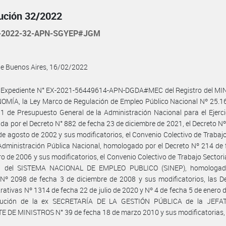
ución 32/2022
-2022-32-APN-SGYEP#JGM
de Buenos Aires, 16/02/2022
l Expediente N° EX-2021-56449614-APN-DGDA#MEC del Registro del MI
MÍA, la Ley Marco de Regulación de Empleo Público Nacional Nº 25.16
1 de Presupuesto General de la Administración Nacional para el Ejerc
da por el Decreto N° 882 de fecha 23 de diciembre de 2021, el Decreto N
de agosto de 2002 y sus modificatorios, el Convenio Colectivo de Trabaj
Administración Pública Nacional, homologado por el Decreto Nº 214 de
ro de 2006 y sus modificatorios, el Convenio Colectivo de Trabajo Sectoria
l del SISTEMA NACIONAL DE EMPLEO PUBLICO (SINEP), homologad
Nº 2098 de fecha 3 de diciembre de 2008 y sus modificatorios, las D
rativas Nº 1314 de fecha 22 de julio de 2020 y Nº 4 de fecha 5 de enero 
lución de la ex SECRETARÍA DE LA GESTIÓN PÚBLICA de la JEF
 DE MINISTROS N° 39 de fecha 18 de marzo 2010 y sus modificatorias,