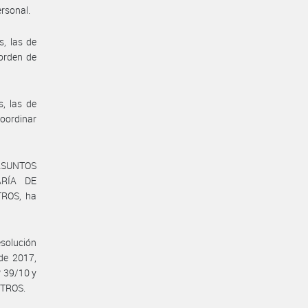
ersonal.
s, las de
 orden de
s, las de
coordinar
 ASUNTOS
ARÍA DE
ROS, ha
esolución
de 2017,
 39/10 y
STROS.