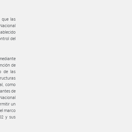
 que las
 Nacional
tablecido
ntrol del
 mediante
ención de
 de las
ructuras
al, como
tantes de
Nacional
rmitir un
 el marco
02 y sus