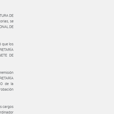
ATURA DE
rias, se
IONAL DE
ó que los
CRETARÍA
NETE DE
remisión
CRETARÍA
O de la
obación
os cargos
ordinador