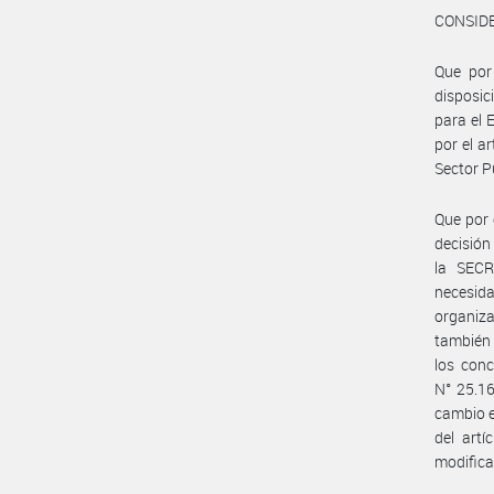
CONSID
Que por
disposic
para el 
por el a
Sector P
Que por 
decisión
la SEC
necesid
organiza
también 
los con
N° 25.16
cambio e
del art
modifica