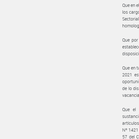
Que en e
los carg
Sectori
homologa
Que por 
estable
disposic
Que en t
2021 est
oportuni
de lo di
vacancia
Que el 
sustanci
artículo
Nº 1421 
57 del C