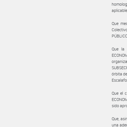
homologa
aplicabl
Que med
Colecti
PÚBLICO
Que la
ECONOMÍ
organiz
SUBSECR
órbita 
Escalafo
Que el c
ECONOMÍA
sido apr
Que, asi
una adec