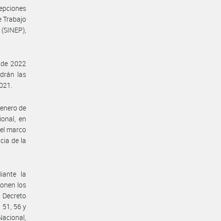
cepciones
e Trabajo
(SINEP),
o de 2022
drán las
2021.
 enero de
ional, en
 el marco
cia de la
iante la
ponen los
u Decreto
 51, 56 y
Nacional,