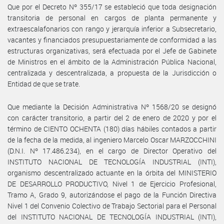
Que por el Decreto Nº 355/17 se estableció que toda designación
transitoria de personal en cargos de planta permanente y
extraescalafonarios con rango y jerarquía inferior a Subsecretario,
vacantes y financiados presupuestariamente de conformidad a las
estructuras organizativas, será efectuada por el Jefe de Gabinete
de Ministros en el ámbito de la Administración Pública Nacional,
centralizada y descentralizada, a propuesta de la Jurisdicción o
Entidad de que se trate.
Que mediante la Decisión Administrativa Nº 1568/20 se designó
con carácter transitorio, a partir del 2 de enero de 2020 y por el
término de CIENTO OCHENTA (180) días hábiles contados a partir
de la fecha de la medida, al ingeniero Marcelo Oscar MARZOCCHINI
(D.N.I. Nº 17.486.234), en el cargo de Director Operativo del
INSTITUTO NACIONAL DE TECNOLOGÍA INDUSTRIAL (INTI),
organismo descentralizado actuante en la órbita del MINISTERIO
DE DESARROLLO PRODUCTIVO, Nivel 1 de Ejercicio Profesional,
Tramo A, Grado 9, autorizándose el pago de la Función Directiva
Nivel 1 del Convenio Colectivo de Trabajo Sectorial para el Personal
del INSTITUTO NACIONAL DE TECNOLOGÍA INDUSTRIAL (INTI),