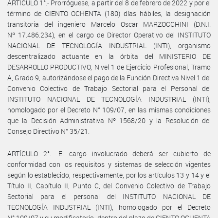
ARTÍCULO 1°.- Prorróguese, a partir del 8 de febrero de 2022 y por el
término de CIENTO OCHENTA (180) días hábiles, la designación
transitoria del ingeniero Marcelo Oscar MARZOCCHINI (D.N.I.
Nº 17.486.234), en el cargo de Director Operativo del INSTITUTO
NACIONAL DE TECNOLOGÍA INDUSTRIAL (INTI), organismo
descentralizado actuante en la órbita del MINISTERIO DE
DESARROLLO PRODUCTIVO, Nivel 1 de Ejercicio Profesional, Tramo
A, Grado 9, autorizándose el pago de la Función Directiva Nivel 1 del
Convenio Colectivo de Trabajo Sectorial para el Personal del
INSTITUTO NACIONAL DE TECNOLOGÍA INDUSTRIAL (INTI),
homologado por el Decreto N° 109/07, en las mismas condiciones
que la Decisión Administrativa Nº 1568/20 y la Resolución del
Consejo Directivo N° 35/21.
ARTÍCULO 2°.- El cargo involucrado deberá ser cubierto de
conformidad con los requisitos y sistemas de selección vigentes
según lo establecido, respectivamente, por los artículos 13 y 14 y el
Título II, Capítulo II, Punto C, del Convenio Colectivo de Trabajo
Sectorial para el personal del INSTITUTO NACIONAL DE
TECNOLOGÍA INDUSTRIAL (INTI), homologado por el Decreto
N° 109/07 y su modificatorio, dentro del plazo de CIENTO OCHENTA