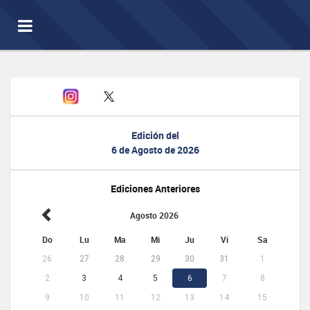
Toggle
navigation
Edición del
6 de Agosto de 2026
Ediciones Anteriores
Agosto 2026
Do
Lu
Ma
Mi
Ju
Vi
Sa
26
27
28
29
30
31
1
2
3
4
5
6
7
8
9
10
11
12
13
14
15