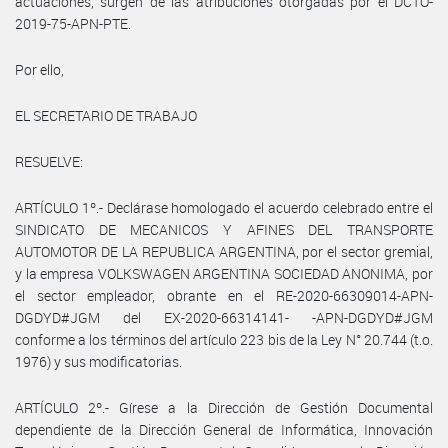
actuaciones, surgen de las atribuciones otorgadas por el DCTO-
2019-75-APN-PTE.
Por ello,
EL SECRETARIO DE TRABAJO
RESUELVE:
ARTÍCULO 1º.- Declárase homologado el acuerdo celebrado entre el
SINDICATO DE MECANICOS Y AFINES DEL TRANSPORTE
AUTOMOTOR DE LA REPUBLICA ARGENTINA, por el sector gremial,
y la empresa VOLKSWAGEN ARGENTINA SOCIEDAD ANONIMA, por
el sector empleador, obrante en el RE-2020-66309014-APN-
DGDYD#JGM del EX-2020-66314141- -APN-DGDYD#JGM
conforme a los términos del artículo 223 bis de la Ley N° 20.744 (t.o.
1976) y sus modificatorias.
ARTÍCULO 2º.- Gírese a la Dirección de Gestión Documental
dependiente de la Dirección General de Informática, Innovación