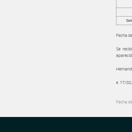
Sem
Fecha de
Se reci
aparecid
Hernando
e. 17/0
Fecha d