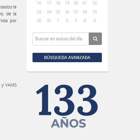
16
17
18
19
20
21
22
esados la
23
24
25
26
27
28
29
es, de la
nida por
30
31
1
2
3
4
5
BÚSQUEDA AVANZADA
R y YAMS