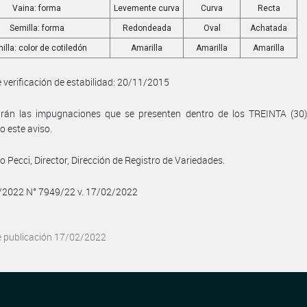
Vaina: forma
Levemente curva
Curva
Recta
Semilla: forma
Redondeada
Oval
Achatada
illa: color de cotiledón
Amarilla
Amarilla
Amarilla
 verificación de estabilidad: 20/11/2015
birán las impugnaciones que se presenten dentro de los TREINTA (30)
o este aviso.
 Pecci, Director, Dirección de Registro de Variedades.
2/2022 N° 7949/22 v. 17/02/2022
e publicación 17/02/2022