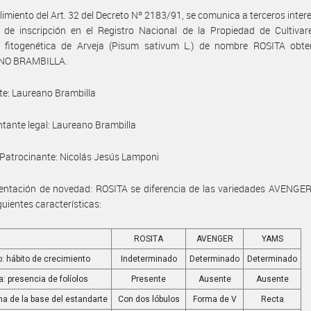
imiento del Art. 32 del Decreto Nº 2183/91, se comunica a terceros inter
d de inscripción en el Registro Nacional de la Propiedad de Cultivar
n fitogenética de Arveja (Pisum sativum L.) de nombre ROSITA obte
NO BRAMBILLA.
nte: Laureano Brambilla
tante legal: Laureano Brambilla
. Patrocinante: Nicolás Jesús Lamponi
ntación de novedad: ROSITA se diferencia de las variedades AVENGE
guientes características:
ROSITA
AVENGER
YAMS
o: hábito de crecimiento
Indeterminado
Determinado
Determinado
a: presencia de folíolos
Presente
Ausente
Ausente
rma de la base del estandarte
Con dos lóbulos
Forma de V
Recta