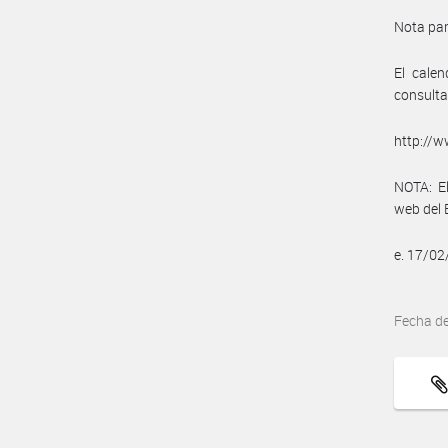
Nota par
El cale
consulta
http://
NOTA: El
web del 
e. 17/0
Fecha d