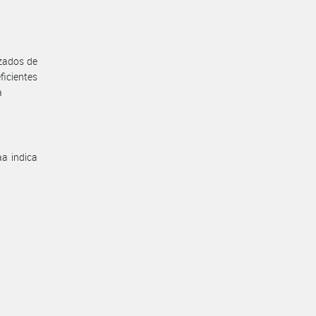
izados de
ficientes
a
aa indica