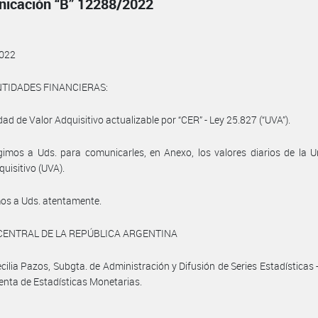
icación “B” 12288/2022
022
NTIDADES FINANCIERAS:
dad de Valor Adquisitivo actualizable por “CER” - Ley 25.827 (“UVA”).
gimos a Uds. para comunicarles, en Anexo, los valores diarios de la 
quisitivo (UVA).
os a Uds. atentamente.
CENTRAL DE LA REPÚBLICA ARGENTINA
cilia Pazos, Subgta. de Administración y Difusión de Series Estadísticas 
enta de Estadísticas Monetarias.