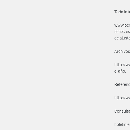
Toda la 
www.bcra
series e
de ajust
Archivos
http://w
el año.
Referenc
http://w
Consulta
boletin.