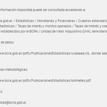
información disponible puede ser consultada accediendo a:
.gob.ar / Estadísticas / Monetarias y Financieras / Cuadros estandar
stadísticas / Tasas de interés y montos operados / Tasas de interés y coe
e establecidos por el BCRA / Unidad de Valor Adquisitivo (UVA), serie diari
 de datos:
ww.bcra.gob.ar/pdfs/PublicacionesEstadisticas/uvaaaaa.xls, donde aa
ias metodológicas:
ww.bcra.gob.ar/pdfs/PublicacionesEstadisticas/bolmetes.pdf.
s:
estad@bcra.gob.ar.