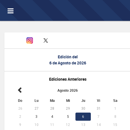
Toggle
navigation
Edición del
6 de Agosto de 2026
Ediciones Anteriores
Agosto 2026
Do
Lu
Ma
Mi
Ju
Vi
Sa
26
27
28
29
30
31
1
2
3
4
5
6
7
8
9
10
11
12
13
14
15