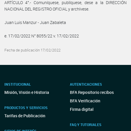
ARTÍCULO 4°.- Comuníquese, publíquese, dese a la DIRECCIÓN
NACIONAL DEL REGISTRO OFICIAL y archívese.
Juan Luis Manzur - Juan Zabaleta
e. 17/02/2022 N° 8055/22 v. 17/02/2022
Fecha de publicación 17/02/2022
INSTITUCIONAL
AUTENTICACIONES
Misión, Visión e Historia
BFA Repositorio recibos
BFA Verificación
PRODUCTOS Y SERVICIOS
Firma digital
Tarifas de Publicación
FAQ Y TUTORIALES