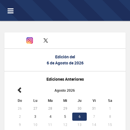
Toggle
navigation
Edición del
6 de Agosto de 2026
Ediciones Anteriores
Agosto 2026
Do
Lu
Ma
Mi
Ju
Vi
Sa
26
27
28
29
30
31
1
2
3
4
5
6
7
8
9
10
11
12
13
14
15