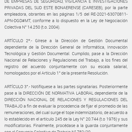
DE EMPRESAS DE SEGURIDAD, VIGILANCIA E INVESTIGACIONES
PRIVADAS DEL SUD ESTE BONAERENSE (CARESEB), por la parte
empleadora, obrantes en las páginas 1/5 del RE-2021-63070811-
APN-DGD#MT, conforme a lo dispuesto en la Ley de Negociación
Colectiva N° 14.250 (t.o. 2004).
ARTÍCULO 2º.- Gírese a la Dirección de Gestión Documental
dependiente de la Dirección General de Informática, Innovación
Tecnológica y Gestión Documental. Cumplido, pase a la Dirección
Nacional de Relaciones y Regulaciones del Trabajo, a los fines del
registro del acuerdo conjuntamente con su escala salarial,
homologados por el Artículo 1° de la presente Resolución.
ARTÍCULO 3°.- Notifíquese a las partes signatarias. Posteriormente
pase a la DIRECCIÓN DE NORMATIVA LABORAL dependiente de la
DIRECCIÓN NACIONAL DE RELACIONES Y REGULACIONES DEL
TRABAJO a fin de evaluar la procedencia de fijar el promedio de las
remuneraciones, del cual surge el tope indemnizatorio, de acuerdo a
lo establecido en el artículo 245 de la Ley N° 20.744 (t.o 1976) y sus
modificatorias. Finalmente, procédase a la guarda conjuntamente
con el Convenio Colectivo de Trabajo N° 782/20.