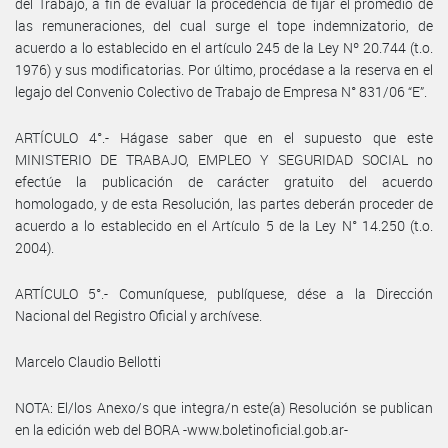
del Trabajo, a fin de evaluar la procedencia de fijar el promedio de
las remuneraciones, del cual surge el tope indemnizatorio, de
acuerdo a lo establecido en el artículo 245 de la Ley Nº 20.744 (t.o.
1976) y sus modificatorias. Por último, procédase a la reserva en el
legajo del Convenio Colectivo de Trabajo de Empresa N° 831/06 “E”.
ARTÍCULO 4°.- Hágase saber que en el supuesto que este
MINISTERIO DE TRABAJO, EMPLEO Y SEGURIDAD SOCIAL no
efectúe la publicación de carácter gratuito del acuerdo
homologado, y de esta Resolución, las partes deberán proceder de
acuerdo a lo establecido en el Artículo 5 de la Ley N° 14.250 (t.o.
2004).
ARTÍCULO 5°.- Comuníquese, publíquese, dése a la Dirección
Nacional del Registro Oficial y archívese.
Marcelo Claudio Bellotti
NOTA: El/los Anexo/s que integra/n este(a) Resolución se publican
en la edición web del BORA -www.boletinoficial.gob.ar-