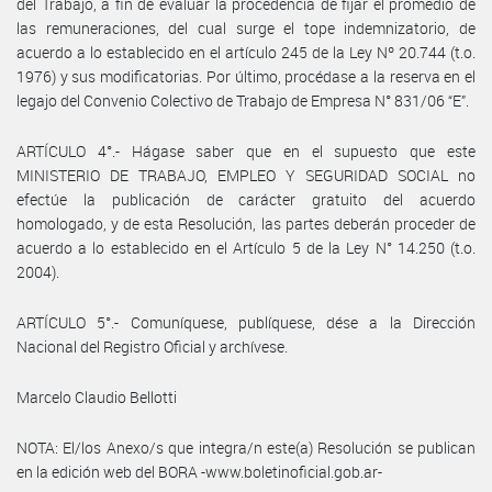
del Trabajo, a fin de evaluar la procedencia de fijar el promedio de
las remuneraciones, del cual surge el tope indemnizatorio, de
acuerdo a lo establecido en el artículo 245 de la Ley Nº 20.744 (t.o.
1976) y sus modificatorias. Por último, procédase a la reserva en el
legajo del Convenio Colectivo de Trabajo de Empresa N° 831/06 “E”.
ARTÍCULO 4°.- Hágase saber que en el supuesto que este
MINISTERIO DE TRABAJO, EMPLEO Y SEGURIDAD SOCIAL no
efectúe la publicación de carácter gratuito del acuerdo
homologado, y de esta Resolución, las partes deberán proceder de
acuerdo a lo establecido en el Artículo 5 de la Ley N° 14.250 (t.o.
2004).
ARTÍCULO 5°.- Comuníquese, publíquese, dése a la Dirección
Nacional del Registro Oficial y archívese.
Marcelo Claudio Bellotti
NOTA: El/los Anexo/s que integra/n este(a) Resolución se publican
en la edición web del BORA -www.boletinoficial.gob.ar-