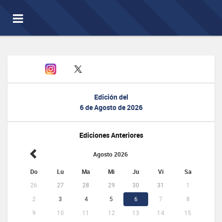
Toggle
navigation
Edición del
6 de Agosto de 2026
Ediciones Anteriores
Agosto 2026
Do
Lu
Ma
Mi
Ju
Vi
Sa
26
27
28
29
30
31
1
2
3
4
5
6
7
8
9
10
11
12
13
14
15