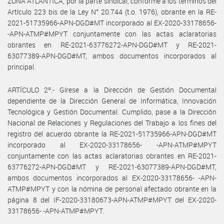
ZONA ATLANTICA, por la parte sindical, conforme a los términos del
Artículo 223 bis de la Ley N° 20.744 (t.o. 1976), obrante en la RE-
2021-51735966-APN-DGD#MT incorporado al EX-2020-33178656-
-APN-ATMP#MPYT conjuntamente con las actas aclaratorias
obrantes en RE-2021-63776272-APN-DGD#MT y RE-2021-
63077389-APN-DGD#MT, ambos documentos incorporados al
principal.
ARTÍCULO 2º.- Gírese a la Dirección de Gestión Documental
dependiente de la Dirección General de Informática, Innovación
Tecnológica y Gestión Documental. Cumplido, pase a la Dirección
Nacional de Relaciones y Regulaciones del Trabajo a los fines del
registro del acuerdo obrante la RE-2021-51735966-APN-DGD#MT
incorporado al EX-2020-33178656- -APN-ATMP#MPYT
conjuntamente con las actas aclaratorias obrantes en RE-2021-
63776272-APN-DGD#MT y RE-2021-63077389-APN-DGD#MT,
ambos documentos incorporados al EX-2020-33178656- -APN-
ATMP#MPYT y con la nómina de personal afectado obrante en la
página 8 del IF-2020-33180673-APN-ATMP#MPYT del EX-2020-
33178656- -APN-ATMP#MPYT.