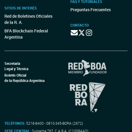
FAQ Y TUTORIALES
SITIOS DE INTERÉS
Preguntas Frecuentes
Red de Boletines Oficiales
de la R. A.
CONTACTO
BFA Blockchain Federal
Argentina
Secretaría
Legal y Técnica
Boletín Oficial
de la República Argentina
TELÉFONOS:
5218-8400 - 0810-345-BORA (2672)
SEDE CENTRAL:
Suipacha 767, C.A.B.A. (C1008AAO)