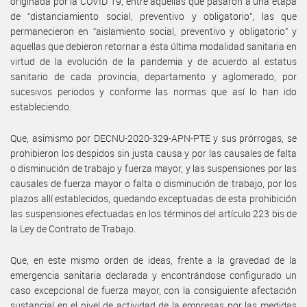
originada por la COVID 19, entre aquellas que pasaron a una etapa
de “distanciamiento social, preventivo y obligatorio”, las que
permanecieron en “aislamiento social, preventivo y obligatorio” y
aquellas que debieron retornar a ésta última modalidad sanitaria en
virtud de la evolución de la pandemia y de acuerdo al estatus
sanitario de cada provincia, departamento y aglomerado, por
sucesivos periodos y conforme las normas que así lo han ido
estableciendo.
Que, asimismo por DECNU-2020-329-APN-PTE y sus prórrogas, se
prohibieron los despidos sin justa causa y por las causales de falta
o disminución de trabajo y fuerza mayor, y las suspensiones por las
causales de fuerza mayor o falta o disminución de trabajo, por los
plazos allí establecidos, quedando exceptuadas de esta prohibición
las suspensiones efectuadas en los términos del artículo 223 bis de
la Ley de Contrato de Trabajo.
Que, en este mismo orden de ideas, frente a la gravedad de la
emergencia sanitaria declarada y encontrándose configurado un
caso excepcional de fuerza mayor, con la consiguiente afectación
sustancial en el nivel de actividad de la empresas por las medidas