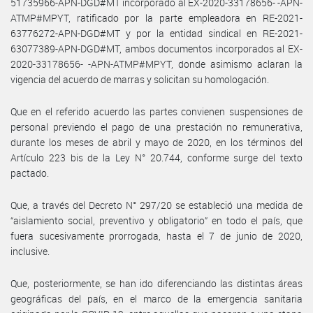
51735966-APN-DGD#MT incorporado al EX-2020-33178656- -APN-
ATMP#MPYT, ratificado por la parte empleadora en RE-2021-
63776272-APN-DGD#MT y por la entidad sindical en RE-2021-
63077389-APN-DGD#MT, ambos documentos incorporados al EX-
2020-33178656- -APN-ATMP#MPYT, donde asimismo aclaran la
vigencia del acuerdo de marras y solicitan su homologación.
Que en el referido acuerdo las partes convienen suspensiones de
personal previendo el pago de una prestación no remunerativa,
durante los meses de abril y mayo de 2020, en los términos del
Artículo 223 bis de la Ley N° 20.744, conforme surge del texto
pactado.
Que, a través del Decreto N° 297/20 se estableció una medida de
“aislamiento social, preventivo y obligatorio” en todo el país, que
fuera sucesivamente prorrogada, hasta el 7 de junio de 2020,
inclusive.
Que, posteriormente, se han ido diferenciando las distintas áreas
geográficas del país, en el marco de la emergencia sanitaria