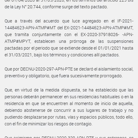
de la Ley N° 20.744, conforme surge del texto pactado.
Que a través del acuerdo que luce agregado en el IF-2021-
14484623-APN-ATMP#MT del EX-2021-14484623-APN-ATMP#MT,
que tramita conjuntamente con el EX-2020-37918026- -APN-
ATMP#MPYT, establecen una prórroga de las suspensiones
pactadas por el periodo que se extiende desde el 01/01/2021 hasta
el 31/03/2021, bajo los términos y condiciones allí pactados.
Que por DECNU-2020-297-APN-PTE se declaró el aislamiento social,
preventivo y obligatorio, que fuera sucesivamente prorrogado.
Que, en virtud de la medida dispuesta, se ha establecido que las
personas deberán permanecer en sus residencias habituales o en la
residencia en que se encuentren al momento de inicio de aquella,
debiendo abstenerse de concurrir a sus lugares de trabajo y no
pudiendo desplazarse por rutas, vías y espacios públicos, todo ello,
con el fin de minimizar los riesgos de contagio.
Que asimismo por DECNU-2020-329-APN-PTE y sus prórrogas, se