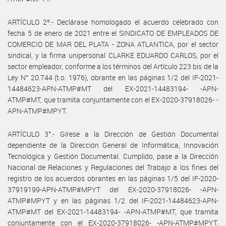
ARTÍCULO 2º.- Declárase homologado el acuerdo celebrado con
fecha 5 de enero de 2021 entre el SINDICATO DE EMPLEADOS DE
COMERCIO DE MAR DEL PLATA - ZONA ATLANTICA, por el sector
sindical, y la firma unipersonal CLARKE EDUARDO CARLOS, por el
sector empleador, conforme a los términos del Artículo 223 bis de la
Ley N° 20.744 (t.o. 1976), obrante en las páginas 1/2 del IF-2021-
14484623-APN-ATMP#MT del EX-2021-14483194- -APN-
ATMP#MT, que tramita conjuntamente con el EX-2020-37918026- -
APN-ATMP#MPYT.
ARTÍCULO 3°.- Gírese a la Dirección de Gestión Documental
dependiente de la Dirección General de Informática, Innovación
Tecnológica y Gestión Documental. Cumplido, pase a la Dirección
Nacional de Relaciones y Regulaciones del Trabajo a los fines del
registro de los acuerdos obrantes en las páginas 1/5 del IF-2020-
37919199-APN-ATMP#MPYT del EX-2020-37918026- -APN-
ATMP#MPYT y en las páginas 1/2 del IF-2021-14484623-APN-
ATMP#MT del EX-2021-14483194- -APN-ATMP#MT, que tramita
conjuntamente con el EX-2020-37918026- -APN-ATMP#MPYT,