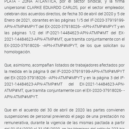
PLATA - ZONA ATLANTICA, por el sector sindical, y la firma
unipersonal CLARKE EDUARDO CARLOS, por el sector empleador,
celebran dos acuerdos directos, de fecha 30 de abril del 2020 y 5 de
Enero de 2021, obrantes en las páginas 1/5 del IF-2020-37919199-
APN-ATMP#MPYT del EX-2020-37918026- -APN-ATMP#MPYT y en
las páginas 1/2 del IF-2021-14484623-APN-ATMP#MT del EX-
2021-14484623-APN-ATMP#MT, que tramita conjuntamente con el
EX-2020-37918026- -APN-ATMP#MPYT, de los que solicitan su
homologación.
Que, asimismo, acompañan listados de trabajadores afectados por
la medida en la página 9 del IF-2020-37919199-APN-ATMP#MPYT
del EX-2020-37918026- -APN-ATMP#MPYT y en la página 3 del IF-
2021-14484623-APN-ATMP#MT del EX-2021-14484623-APN-
ATMP#MT, que tramita conjuntamente con el EX-2020-37918026- -
APN-ATMP#MPYT.
Que en el acuerdo del 30 de abril de 2020 las partes convienen
suspensiones de personal previendo el pago de una prestación no
remunerativa, durante la vigencia de las mismas pactada a partir
del 01/04/2020 al 31/05/2020, en los términos del artículo 223 bis