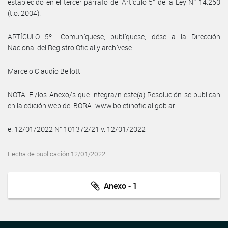
establecido en el tercer párrafo del Artículo 5° de la Ley N° 14.250
(t.o. 2004).
ARTÍCULO 5º.- Comuníquese, publíquese, dése a la Dirección
Nacional del Registro Oficial y archívese.
Marcelo Claudio Bellotti
NOTA: El/los Anexo/s que integra/n este(a) Resolución se publican
en la edición web del BORA -www.boletinoficial.gob.ar-
e. 12/01/2022 N° 101372/21 v. 12/01/2022
Fecha de publicación 12/01/2022
Anexo - 1