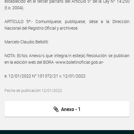
establecido en el tercer párrafo del Artículo 5° de la Ley N° 14.250
(t.o. 2004).
ARTÍCULO 5º.- Comuníquese, publíquese, dése a la Dirección
Nacional del Registro Oficial y archívese.
Marcelo Claudio Bellotti
NOTA: El/los Anexo/s que integra/n este(a) Resolución se publican
en la edición web del BORA -www.boletinoficial.gob.ar-
e. 12/01/2022 N° 101372/21 v. 12/01/2022
Fecha de publicación 12/01/2022
Anexo - 1