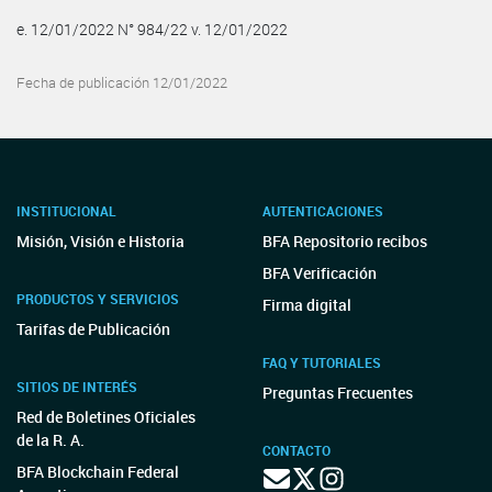
e. 12/01/2022 N° 984/22 v. 12/01/2022
Fecha de publicación 12/01/2022
INSTITUCIONAL
AUTENTICACIONES
Misión, Visión e Historia
BFA Repositorio recibos
BFA Verificación
PRODUCTOS Y SERVICIOS
Firma digital
Tarifas de Publicación
FAQ Y TUTORIALES
SITIOS DE INTERÉS
Preguntas Frecuentes
Red de Boletines Oficiales
de la R. A.
CONTACTO
BFA Blockchain Federal