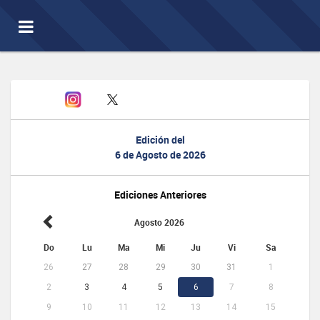
Toggle
navigation
Edición del
6 de Agosto de 2026
Ediciones Anteriores
Agosto 2026
Do
Lu
Ma
Mi
Ju
Vi
Sa
26
27
28
29
30
31
1
2
3
4
5
6
7
8
9
10
11
12
13
14
15