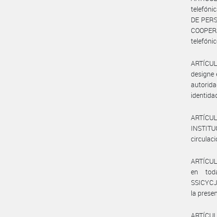
telefón
DE PERS
COOPERA
telefóni
ARTÍCULO
designe 
autorid
identida
ARTÍCU
INSTITU
circulac
ARTÍCULO
en tod
SSICYCJ#
la prese
ARTÍCULO