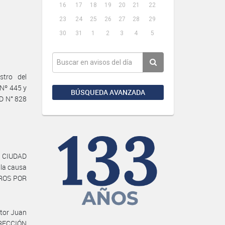
16
17
18
19
20
21
22
23
24
25
26
27
28
29
30
31
1
2
3
4
5
stro del
 Nº 445 y
BÚSQUEDA AVANZADA
AD N° 828
a CIUDAD
la causa
TROS POR
tor Juan
DIRECCIÓN