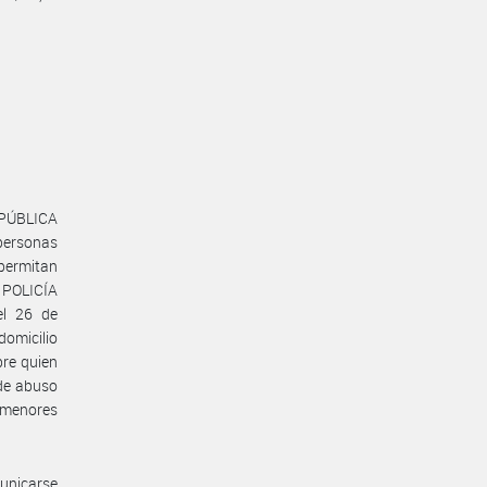
EPÚBLICA
personas
 permitan
 POLICÍA
el 26 de
domicilio
bre quien
 de abuso
e menores
unicarse