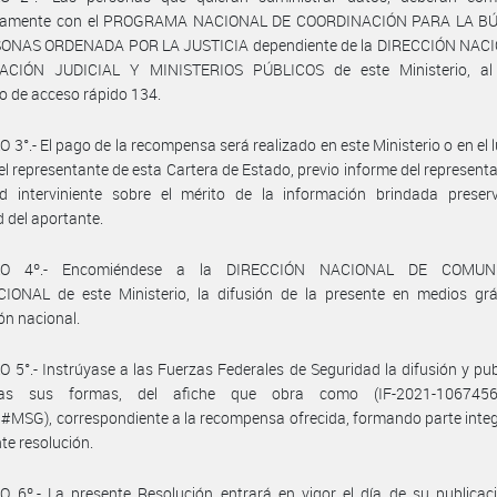
icamente con el PROGRAMA NACIONAL DE COORDINACIÓN PARA LA 
ONAS ORDENADA POR LA JUSTICIA dependiente de la DIRECCIÓN NAC
CIÓN JUDICIAL Y MINISTERIOS PÚBLICOS de este Ministerio, a
co de acceso rápido 134.
 3°.- El pago de la recompensa será realizado en este Ministerio o en el 
el representante de esta Cartera de Estado, previo informe del representa
ad interviniente sobre el mérito de la información brindada preser
d del aportante.
LO 4º.- Encomiéndese a la DIRECCIÓN NACIONAL DE COMUN
CIONAL de este Ministerio, la difusión de la presente en medios grá
ión nacional.
 5°.- Instrúyase a las Fuerzas Federales de Seguridad la difusión y pub
as sus formas, del afiche que obra como (IF-2021-1067456
MSG), correspondiente a la recompensa ofrecida, formando parte inte
nte resolución.
 6º.- La presente Resolución entrará en vigor el día de su publicac