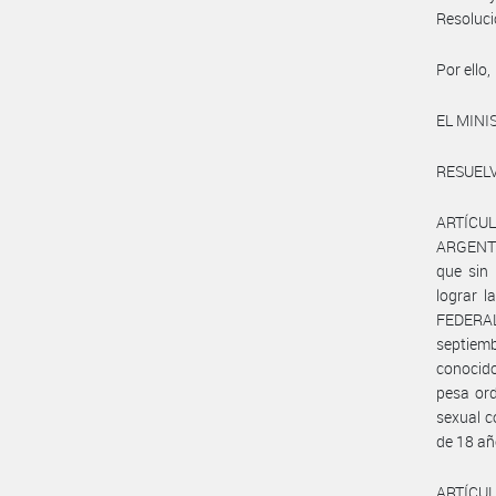
Resoluc
Por ello,
EL MINI
RESUELV
ARTÍCUL
ARGENTI
que sin 
lograr 
FEDERAL
septiemb
conocido
pesa ord
sexual c
de 18 añ
ARTÍCUL