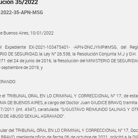
ución 35/2022
-2022-35-APN-MSG
de Buenos Aires, 10/01/2022
l Expediente EX-2021-103475401- -APN-DNCJYMP#MSG, del Regi
IO DE SEGURIDAD, la Ley N° 26.538, la Resolución Conjunta M.J y D.H.
271 del 24 de junio de 2016, la Resolución del MINISTERIO DE SEGURID
e septiembre de 2019, y
ERANDO:
e el TRIBUNAL ORAL EN LO CRIMINAL Y CORRECCIONAL N° 17, de est
A DE BUENOS AIRES, a cargo del Doctor Juan GIUDICE BRAVO, tramita 
17/2011 (int. 4347), caratulada “S/GUSTAVO REIMUNDO SALINAS Y O
TO DE ABUSO SEXUAL AGRAVADO”.
titular del TRIBUNAL ORAL EN LO CRIMINAL Y CORRECCIONAL N° 17, Doc
BRAVO, mediante oficio de fecha 06 de octubre de 2021, solicitó a la 