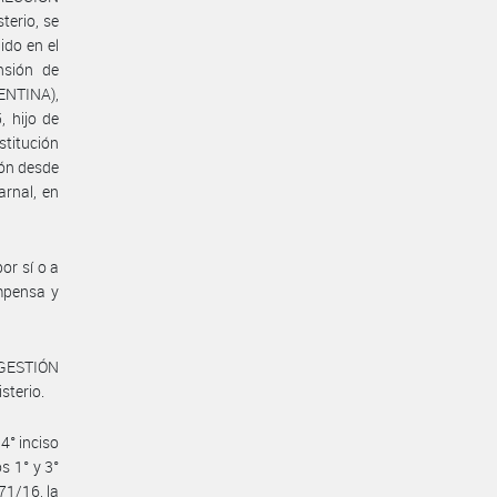
erio, se
ido en el
nsión de
ENTINA),
, hijo de
stitución
ón desde
rnal, en
or sí o a
mpensa y
 GESTIÓN
terio.
4° inciso
os 1° y 3°
71/16, la