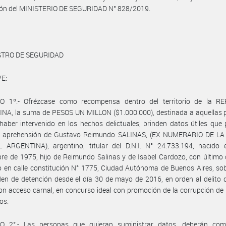
ión del MINISTERIO DE SEGURIDAD N° 828/2019.
STRO DE SEGURIDAD
E:
O 1º.- Ofrézcase como recompensa dentro del territorio de la R
NA, la suma de PESOS UN MILLON ($1.000.000), destinada a aquellas 
haber intervenido en los hechos delictuales, brinden datos útiles que
la aprehensión de Gustavo Reimundo SALINAS, (EX NUMERARIO DE LA
 ARGENTINA), argentino, titular del D.N.I. N° 24.733.194, nacido 
re de 1975, hijo de Reimundo Salinas y de Isabel Cardozo, con último 
 en calle constitución N° 1775, Ciudad Autónoma de Buenos Aires, so
en de detención desde el día 30 de mayo de 2016, en orden al delito
on acceso carnal, en concurso ideal con promoción de la corrupción d
os.
O 2°.- Las personas que quieran suministrar datos, deberán com