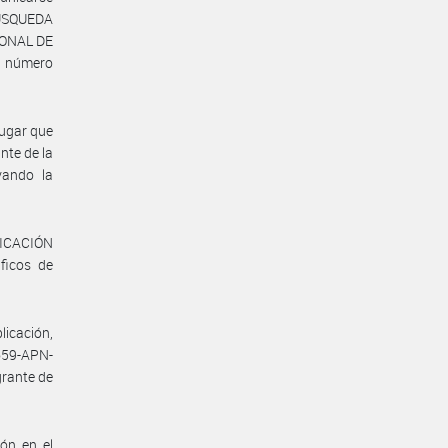
BÚSQUEDA
IONAL DE
l número
lugar que
nte de la
vando la
ICACIÓN
ficos de
licación,
59-APN-
grante de
ión en el