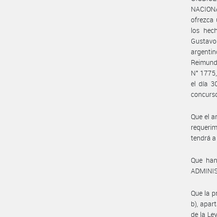
NACIONA
ofrezca 
los hec
Gustavo
argentin
Reimundo
N° 1775,
el día 3
concurso
Que el a
requeri
tendrá a
Que han
ADMINIS
Que la p
b), apart
de la Le