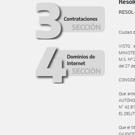
Resol
RESOL
Ciudad 
VISTO e
MINISTER
M.S. Nº 
del 27 d
CONSID
Que ant
AUTÓNOM
N° 42.8
EL DELI
Que el 
GIUDICE 