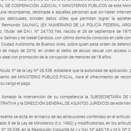
L DE COOPERACIÓN JUDICIAL Y MINISTERIOS PÚBLICOS de este Minist
una recompensa, destinada a aquellas personas que sin haber interven
hos delictuales, brinden datos útiles que permitan lograr la aprehe
 Reimundo SALINAS, (EX NUMERARIO DE LA POLICÍA FEDERAL ARG
o, titular del D.N.I. N° 24.733.194, nacido el 26 de septiembre de 1975
 Salinas y de Isabel Cardozo, con último domicilio conocido en calle con
 Ciudad Autónoma de Buenos Aires, sobre quien pesa orden de detenci
0 de mayo de 2016, en orden al delito de abuso sexual con acceso ca
 ideal con promoción de la corrupción de menores de 18 años.
rtículo 3º de la Ley Nº 26.538, establece que la autoridad de aplicación, p
miento del MINISTERIO PÚBLICO FISCAL, hará el ofrecimiento de reco
 su cargo el pago.
 tomado la intervención de su competencia la SUBSECRETARÍA DE
TRATIVA y la DIRECCIÓN GENERAL DE ASUNTOS JURÍDICOS de este Minis
resente se dicta en el marco de las atribuciones conferidas en el artículo 
ado 9 de la Ley de Ministerios (t.o. 1992) y modificatorias, en los artícul
y N° 26.538, en la Resolución Conjunta M.J y D.H. Nº 445/16 y M.S. Nº 2