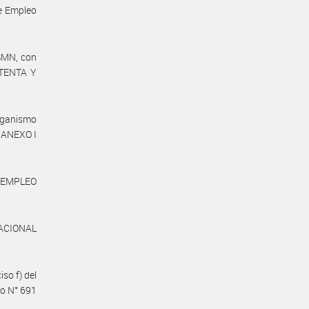
de Empleo
SMN, con
SETENTA Y
rganismo
 ANEXO I
Y EMPLEO
NACIONAL
so f) del
to N° 691