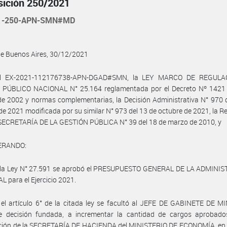
sición 250/2021
21-250-APN-SMN#MD
de Buenos Aires, 30/12/2021
el EX-2021-112176738-APN-DGAD#SMN, la LEY MARCO DE REGULA
PÚBLICO NACIONAL N° 25.164 reglamentada por el Decreto Nº 1421 
e 2002 y normas complementarias, la Decisión Administrativa N° 970 
de 2021 modificada por su similar N° 973 del 13 de octubre de 2021, la R
 SECRETARÍA DE LA GESTIÓN PÚBLICA N° 39 del 18 de marzo de 2010, y
ERANDO:
 la Ley N° 27.591 se aprobó el PRESUPUESTO GENERAL DE LA ADMINI
 para el Ejercicio 2021.
el artículo 6° de la citada ley se facultó al JEFE DE GABINETE DE M
e decisión fundada, a incrementar la cantidad de cargos aprobados
nción de la SECRETARÍA DE HACIENDA del MINISTERIO DE ECONOMÍA, en 