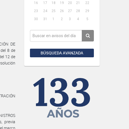
16
17
18
19
20
21
22
23
24
25
26
27
28
29
30
31
1
2
3
4
5
CIÓN DE
del 8 de
BÚSQUEDA AVANZADA
del 12 de
esolución
STRACIÓN
INISTROS
, previa
el marco