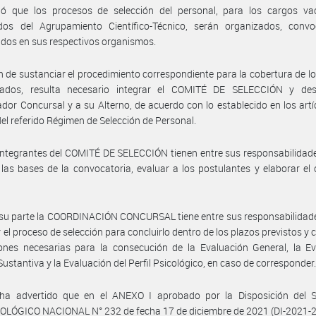
ció que los procesos de selección del personal, para los cargos va
ados del Agrupamiento Científico-Técnico, serán organizados, conv
dos en sus respectivos organismos.
in de sustanciar el procedimiento correspondiente para la cobertura de l
ados, resulta necesario integrar el COMITÉ DE SELECCIÓN y des
dor Concursal y a su Alterno, de acuerdo con lo establecido en los artí
del referido Régimen de Selección de Personal.
integrantes del COMITÉ DE SELECCIÓN tienen entre sus responsabilidade
las bases de la convocatoria, evaluar a los postulantes y elaborar el
su parte la COORDINACIÓN CONCURSAL tiene entre sus responsabilidade
 el proceso de selección para concluirlo dentro de los plazos previstos y 
ones necesarias para la consecución de la Evaluación General, la Ev
Sustantiva y la Evaluación del Perfil Psicológico, en caso de corresponder
ha advertido que en el ANEXO I aprobado por la Disposición del 
LÓGICO NACIONAL N° 232 de fecha 17 de diciembre de 2021 (DI-2021-