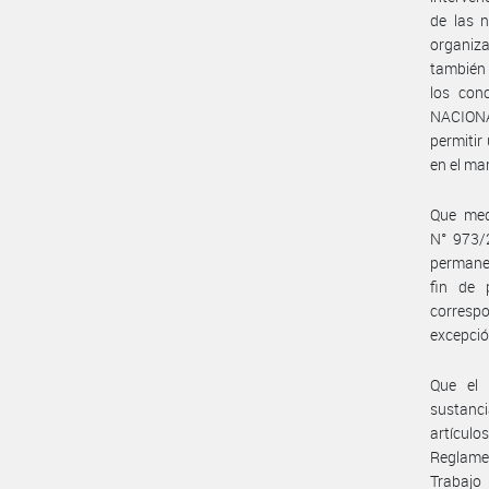
de las 
organiza
también 
los co
NACIONAL
permitir
en el ma
Que med
N° 973/2
permane
fin de 
corresp
excepción
Que el 
sustanci
artículo
Reglamen
Trabajo