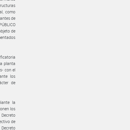
ructuras
al, como
tantes de
PÚBLICO
objeto de
umentados
icatoria
la planta
- con el
ante los
ácter de
iante la
ponen los
u Decreto
ectivo de
 Decreto