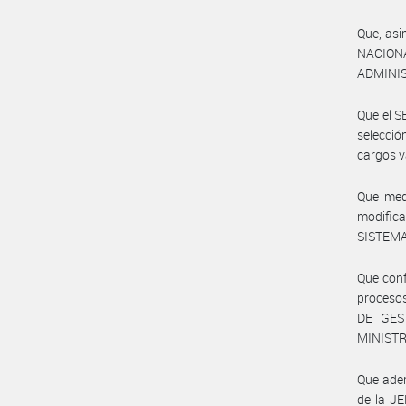
Que, asi
NACIONA
ADMINI
Que el S
selecció
cargos 
Que med
modifi
SISTEMA
Que conf
procesos
DE GES
MINISTR
Que ade
de la J