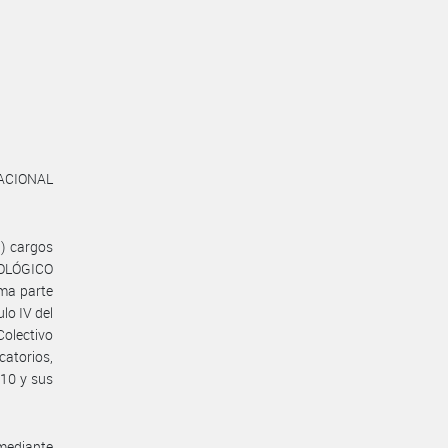
NACIONAL
) cargos
ROLÓGICO
ma parte
lo IV del
olectivo
atorios,
10 y sus
 mediante