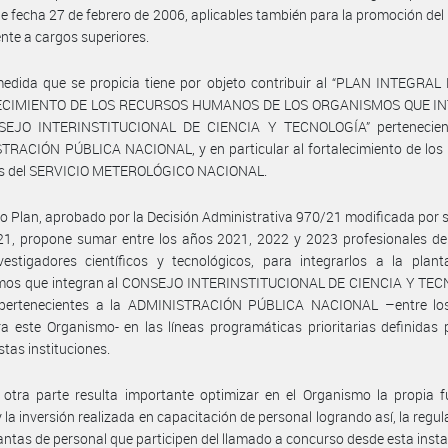
e fecha 27 de febrero de 2006, aplicables también para la promoción del
te a cargos superiores.
edida que se propicia tiene por objeto contribuir al “PLAN INTEGRAL
ECIMIENTO DE LOS RECURSOS HUMANOS DE LOS ORGANISMOS QUE I
EJO INTERINSTITUCIONAL DE CIENCIA Y TECNOLOGÍA” pertenecien
RACIÓN PÚBLICA NACIONAL, y en particular al fortalecimiento de los 
 del SERVICIO METEROLÓGICO NACIONAL.
o Plan, aprobado por la Decisión Administrativa 970/21 modificada por s
21, propone sumar entre los años 2021, 2022 y 2023 profesionales d
nvestigadores científicos y tecnológicos, para integrarlos a la plan
mos que integran al CONSEJO INTERINSTITUCIONAL DE CIENCIA Y TE
 pertenecientes a la ADMINISTRACIÓN PÚBLICA NACIONAL –entre lo
a este Organismo- en las líneas programáticas prioritarias definidas
stas instituciones.
otra parte resulta importante optimizar en el Organismo la propia f
y la inversión realizada en capacitación de personal logrando así, la regul
lantas de personal que participen del llamado a concurso desde esta insta