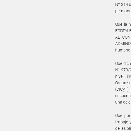
Nº 214 d
permanen
Que la m
FORTAL
AL CONS
ADMINIST
humanos
Que dich
N° 973/
nivel, i
Organis
(CICyT)
encuentr
una de e
Que por 
trabajo 
de las p