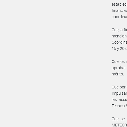
estable
financi
coordina
Que, a f
mencion
Coordina
15 y 20 
Que los 
aprobar 
mérito.
Que por 
Impulsar
las acci
Técnica 
Que se 
METEORO