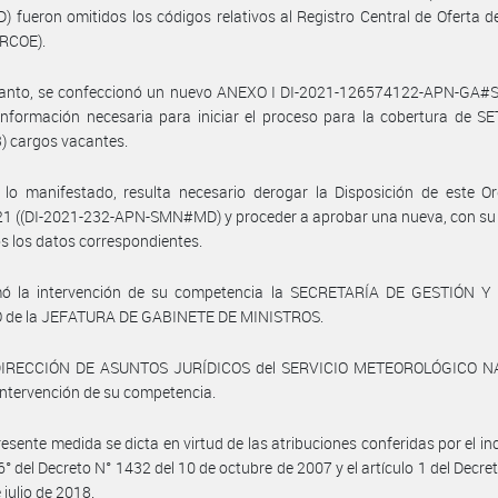
fueron omitidos los códigos relativos al Registro Central de Oferta 
(RCOE).
 tanto, se confeccionó un nuevo ANEXO I DI-2021-126574122-APN-GA#
información necesaria para iniciar el proceso para la cobertura de 
) cargos vacantes.
 lo manifestado, resulta necesario derogar la Disposición de este O
21 ((DI-2021-232-APN-SMN#MD) y proceder a aprobar una nueva, con su
s los datos correspondientes.
ó la intervención de su competencia la SECRETARÍA DE GESTIÓN 
 de la JEFATURA DE GABINETE DE MINISTROS.
DIRECCIÓN DE ASUNTOS JURÍDICOS del SERVICIO METEOROLÓGICO 
intervención de su competencia.
resente medida se dicta en virtud de las atribuciones conferidas por el inci
 6° del Decreto N° 1432 del 10 de octubre de 2007 y el artículo 1 del Decre
 julio de 2018.