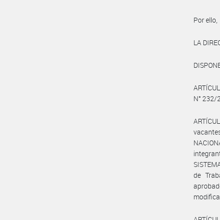
Por ello,
LA DIR
DISPONE
ARTÍCUL
N° 232/
ARTÍCUL
vacante
NACIONA
integran
SISTEMA
de Trab
aprobad
modifica
ARTÍCULO