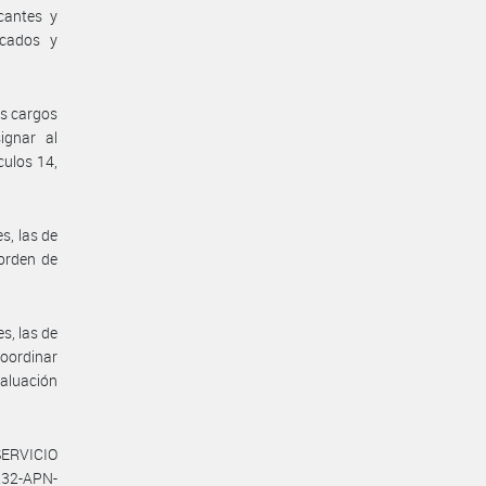
cantes y
ocados y
os cargos
ignar al
culos 14,
s, las de
 orden de
s, las de
coordinar
aluación
.
SERVICIO
232-APN-