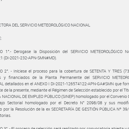
ECTORA DEL SERVICIO METEOROLÓGICO NACIONAL
:
O 1°.- Derogase la Disposición del SERVICIO METEOROLÓGICO 
21 (DI-2021-232-APN-SMN#MD).
O 2°. - Iníciese el proceso para la cobertura de SETENTA Y TRES (73
s y financiados de la Planta Permanente del SERVICIO METEO
L detallados en el ANEXO I DI-2021-126574122-APN-GA#SMN que for
te de la presente, mediante el Régimen de Selección establecido por el Títu
 NACIONAL DE EMPLEO PÚBLICO (SINEP) homologado por el Convenio C
ajo Sectorial homologado por el Decreto N° 2098/08 y sus modific
o por la Resolución de la ex SECRETARÍA DE GESTIÓN PÚBLICA Nº 39/
torias.
 3°. - El proceso de selección será realizado por convocatoria abierta y