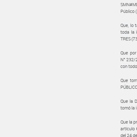
SMN#MD) 
Público 
Que, lo
toda la 
TRES (73
Que por
N° 232/
con todo
Que tom
PÚBLICO
Que la 
tomó la 
Que la p
artículo
del 24 de