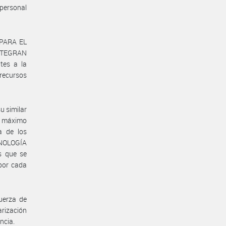
 personal
 PARA EL
NTEGRAN
tes a la
recursos
u similar
e máximo
ta de los
CNOLOGÍA
s que se
 por cada
uerza de
arización
ncia.