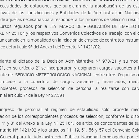
necesidades de dotaciones que surgieran de la aprobación de las est
tivas de las Jurisdicciones y Entidades de la Administración Nacion
de aquellas necesarias para responder a los procesos de selección resul
ncursos regulados por la LEY MARCO DE REGULACIÓN DE EMPLEO 
 N° 25.164 y los respectivos Convenios Colectivos de Trabajo, con el 
 un cambio en la modalidad en la relación de empleo de contratos instr
rco del artículo 9º del Anexo I del Decreto N° 1421/02.
iante el dictado de la Decisión Administrativa N° 970/21 y su modif
1, en su artículo 2° se incorporaron y asignaron cargos vacantes a 
nte del SERVICIO METEOROLÓGICO NACIONAL -entre otros Organismos
proceder a la cobertura de cargos vacantes y financiados, medi
ondientes procesos de selección de personal a realizarse con car
 al artículo 7° de la Ley N° 27.591.
ingreso de personal al régimen de estabilidad sólo procede med
ación de los correspondientes procesos de selección, conforme lo dis
s 4° y 8° del Anexo a la Ley Nº 25.164, los artículos concordantes de s
tario Nº 1421/02 y los artículos 11, 19, 51, 56 y 57 del Convenio Col
 General para la Administración Pública Nacional homologado por el