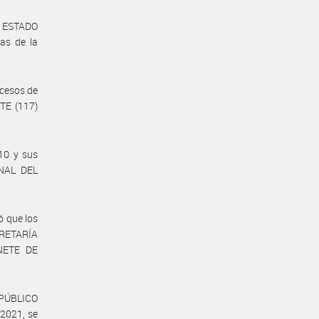
al ESTADO
as de la
cesos de
TE (117)
10 y sus
NAL DEL
ó que los
CRETARÍA
NETE DE
 PÚBLICO
2021, se