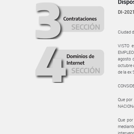
Dispo
DI-20
Ciudad 
VISTO 
EMPLEO 
agosto d
octubre 
de la ex
CONSID
Que por
NACIONAL
Que por 
mediant
interve