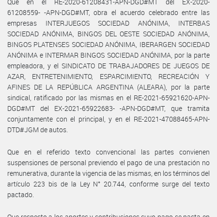
Que en el RE-2020-61208431-APN-DGD#MT del EX-2020-
61208559- -APN-DGD#MT, obra el acuerdo celebrado entre las
empresas INTERJUEGOS SOCIEDAD ANÓNIMA, INTERBAS
SOCIEDAD ANÓNIMA, BINGOS DEL OESTE SOCIEDAD ANÓNIMA,
BINGOS PLATENSES SOCIEDAD ANÓNIMA, IBERARGEN SOCIEDAD
ANÓNIMA e INTERMAR BINGOS SOCIEDAD ANÓNIMA, por la parte
empleadora, y el SINDICATO DE TRABAJADORES DE JUEGOS DE
AZAR, ENTRETENIMIENTO, ESPARCIMIENTO, RECREACIÓN Y
AFINES DE LA REPÚBLICA ARGENTINA (ALEARA), por la parte
sindical, ratificado por las mismas en el RE-2021-65921620-APN-
DGD#MT del EX-2021-65922683- -APN-DGD#MT, que tramita
conjuntamente con el principal, y en el RE-2021-47088465-APN-
DTD#JGM de autos.
Que en el referido texto convencional las partes convienen
suspensiones de personal previendo el pago de una prestación no
remunerativa, durante la vigencia de las mismas, en los términos del
artículo 223 bis de la Ley N° 20.744, conforme surge del texto
pactado.
Que respecto a los aportes y contribuciones cuyo pago se pacta en