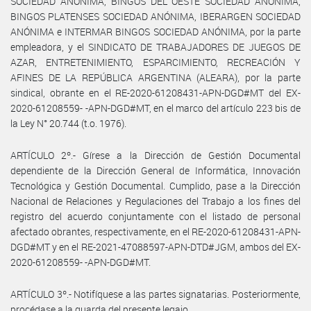
SOCIEDAD ANÓNIMA, BINGOS DEL OESTE SOCIEDAD ANÓNIMA,
BINGOS PLATENSES SOCIEDAD ANÓNIMA, IBERARGEN SOCIEDAD
ANÓNIMA e INTERMAR BINGOS SOCIEDAD ANÓNIMA, por la parte
empleadora, y el SINDICATO DE TRABAJADORES DE JUEGOS DE
AZAR, ENTRETENIMIENTO, ESPARCIMIENTO, RECREACIÓN Y
AFINES DE LA REPÚBLICA ARGENTINA (ALEARA), por la parte
sindical, obrante en el RE-2020-61208431-APN-DGD#MT del EX-
2020-61208559- -APN-DGD#MT, en el marco del artículo 223 bis de
la Ley N° 20.744 (t.o. 1976).
ARTÍCULO 2º.- Gírese a la Dirección de Gestión Documental
dependiente de la Dirección General de Informática, Innovación
Tecnológica y Gestión Documental. Cumplido, pase a la Dirección
Nacional de Relaciones y Regulaciones del Trabajo a los fines del
registro del acuerdo conjuntamente con el listado de personal
afectado obrantes, respectivamente, en el RE-2020-61208431-APN-
DGD#MT y en el RE-2021-47088597-APN-DTD#JGM, ambos del EX-
2020-61208559- -APN-DGD#MT.
ARTÍCULO 3º.- Notifíquese a las partes signatarias. Posteriormente,
procédase a la guarda del presente legajo.