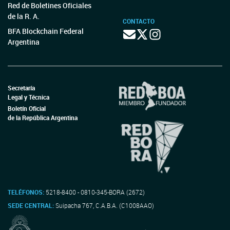
Red de Boletines Oficiales
de la R. A.
CONTACTO
BFA Blockchain Federal
Argentina
Secretaría
Legal y Técnica
Boletín Oficial
de la República Argentina
TELÉFONOS:
5218-8400 - 0810-345-BORA (2672)
SEDE CENTRAL:
Suipacha 767, C.A.B.A. (C1008AAO)