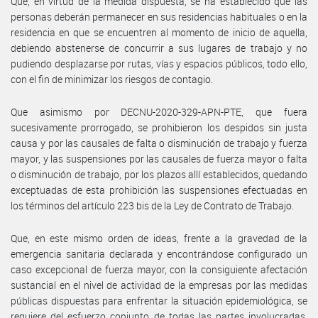
Que, en virtud de la medida dispuesta, se ha establecido que las
personas deberán permanecer en sus residencias habituales o en la
residencia en que se encuentren al momento de inicio de aquella,
debiendo abstenerse de concurrir a sus lugares de trabajo y no
pudiendo desplazarse por rutas, vías y espacios públicos, todo ello,
con el fin de minimizar los riesgos de contagio.
Que asimismo por DECNU-2020-329-APN-PTE, que fuera
sucesivamente prorrogado, se prohibieron los despidos sin justa
causa y por las causales de falta o disminución de trabajo y fuerza
mayor, y las suspensiones por las causales de fuerza mayor o falta
o disminución de trabajo, por los plazos allí establecidos, quedando
exceptuadas de esta prohibición las suspensiones efectuadas en
los términos del artículo 223 bis de la Ley de Contrato de Trabajo.
Que, en este mismo orden de ideas, frente a la gravedad de la
emergencia sanitaria declarada y encontrándose configurado un
caso excepcional de fuerza mayor, con la consiguiente afectación
sustancial en el nivel de actividad de la empresas por las medidas
públicas dispuestas para enfrentar la situación epidemiológica, se
requiere del esfuerzo conjunto de todas las partes involucradas,